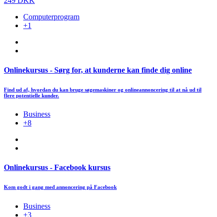
249 DKK
Computerprogram
+1
Onlinekursus - Sørg for, at kunderne kan finde dig online
Find ud af, hvordan du kan bruge søgemaskiner og onlineannoncering til at nå ud til
flere potentielle kunder.
Business
+8
Onlinekursus - Facebook kursus
Kom godt i gang med annoncering på Facebook
Business
+3