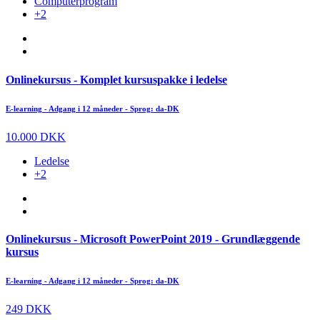
Computerprogram
+2
Onlinekursus - Komplet kursuspakke i ledelse
E-learning - Adgang i 12 måneder - Sprog: da-DK
10.000 DKK
Ledelse
+2
Onlinekursus - Microsoft PowerPoint 2019 - Grundlæggende
kursus
E-learning - Adgang i 12 måneder - Sprog: da-DK
249 DKK