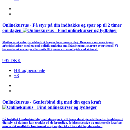
Onlinekursus - Få styr på din indbakke og spar op til 2 timer
om dagen
Mailen er et arbejdsredskab vi bruger hver eneste dag. Desværre ser man ingen
arbejdspladser med en god politik omkring mailhåndtering, snarere tværtimod! Vi
forventes at svare på alle mails OG passe vores arbejde ved siden af.
995 DKK
HR og personale
+8
Onlinekursus - Genforbind dig med din egen kraft
På forløbet Genforbind dig med din egen kraft lærer du at genetablere forbindelsen til
dig selv, så du igen kan trække på de kropslige, følelsesmæssige og universelle kræfter,
som er dit medfødte fundament – og nøglen til at leve det liv, du ønsker.