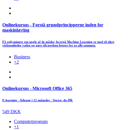
Onlinekursus - Forstå grundprincipperne inden for
maskinlæring
Få oplysninger om nogle af de måder, hvorpå Machine Learning er med til sikre
virksomheder vækst og gøre tilværelsen lettere for os alle sammen.
Business
+2
Onlinekursus - Microsoft Office 365
E-learning - Adgang i 12 måneder - Sprog: da-DK
549 DKK
Computerprogram
+1