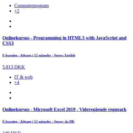
Computerprogram
+2
Onlinekursus - Programming in HTML5 with JavaScript and
CSS3
E-learning - Adgang i 12 måneder - Sprog: English
5.813 DKK
IT & web
+4
Onlinekursus - Microsoft Excel 2019 - Videregående regneark
E-learning - Adgang i 12 måneder - Sprog: da-DK