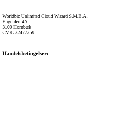
Onlinekursus.dk er en del af:
Worldbiz Unlimited Cloud Wizard S.M.B.A.
Engdalen 4A
3100 Hornbæk
CVR: 32477259
Handelsbetingelser:
Klik her – Handelsbetingelser
Privatlivspolitik:
Klik her – Privatlivspolitik
Cookiedeklaration:
Klik her – Cookiepolitik (EU)