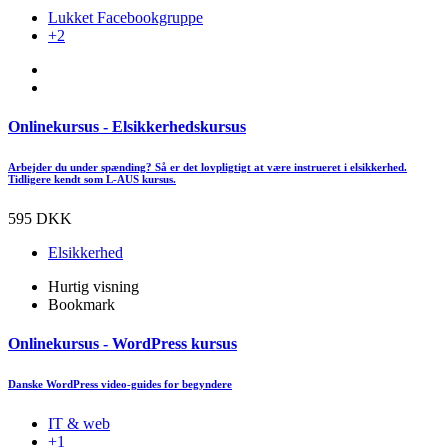
Lukket Facebookgruppe
+2
Onlinekursus - Elsikkerhedskursus
Arbejder du under spænding? Så er det lovpligtigt at være instrueret i elsikkerhed.
Tidligere kendt som L-AUS kursus.
595 DKK
Elsikkerhed
Hurtig visning
Bookmark
Onlinekursus - WordPress kursus
Danske WordPress video-guides for begyndere
IT & web
+1