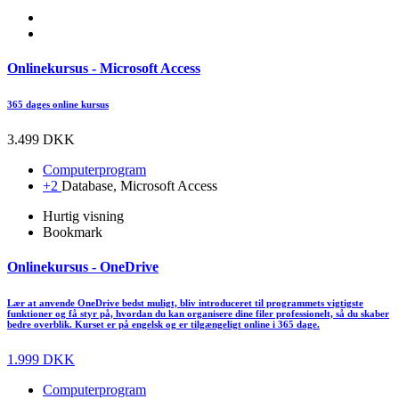
Onlinekursus - Microsoft Access
365 dages online kursus
3.499 DKK
Computerprogram
+2
Database, Microsoft Access
Hurtig visning
Bookmark
Onlinekursus - OneDrive
Lær at anvende OneDrive bedst muligt, bliv introduceret til programmets vigtigste
funktioner og få styr på, hvordan du kan organisere dine filer professionelt, så du skaber
bedre overblik. Kurset er på engelsk og er tilgængeligt online i 365 dage.
1.999 DKK
Computerprogram