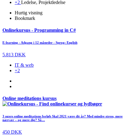
+2
Ledelse, Projektledelse
Hurtig visning
Bookmark
Onlinekursus - Programming in C#
E-learning - Adgang i 12 måneder - Sprog: English
5.813 DKK
IT & web
+2
Online meditations kursus
3 ugers online meditations forløb Skal 2021 være dit år? Med mindre stress, mere
nærvær – og mere dig? Så…
450 DKK