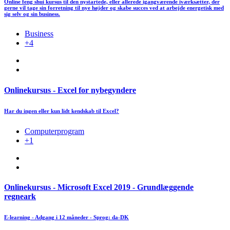
Online feng shui kursus til den nystartede, eller allerede igangværende iværksætter, der
gerne vil tage sin forretning til nye højder og skabe succes ved at arbejde energetisk med
sig selv og sin business.
Business
+4
Onlinekursus - Excel for nybegyndere
Har du ingen eller kun lidt kendskab til Excel?
Computerprogram
+1
Onlinekursus - Microsoft Excel 2019 - Grundlæggende
regneark
E-learning - Adgang i 12 måneder - Sprog: da-DK