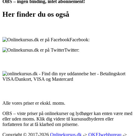
OBS – ingen binding, intet abonnement!
Her finder du os også
Sociale medier:
Facebook:
onlinekursus.dk
Twitter:
@Onlinekursusdk
Betalingsmuligheder:
Priser:
Alle vores priser er ekskl. moms.
OBS – viste priser på onlinekurser og lydbøger kan enten være med
eller uden moms. Klik dig videre til kursusudbyderen eller
forfatteren for at få klarhed om priserne.
Copyright © 2017-2026
Onlinekursus.dk
->
OKEIwebbureau
->