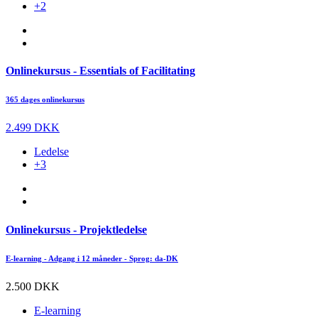
+2
Onlinekursus - Essentials of Facilitating
365 dages onlinekursus
2.499 DKK
Ledelse
+3
Onlinekursus - Projektledelse
E-learning - Adgang i 12 måneder - Sprog: da-DK
2.500 DKK
E-learning