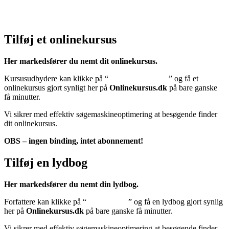
Klik her – Cookiepolitik (EU)
Tilføj et onlinekursus
Her markedsfører du nemt dit onlinekursus.
Kursusudbydere kan klikke på “
Tilføj onlinekursus
” og få et
onlinekursus gjort synligt her på
Onlinekursus.dk
på bare ganske
få minutter.
Vi sikrer med effektiv søgemaskineoptimering at besøgende finder
dit onlinekursus.
OBS – ingen binding, intet abonnement!
Tilføj en lydbog
Her markedsfører du nemt din lydbog.
Forfattere kan klikke på “
Tilføj lydbog
” og få en lydbog gjort synlig
her på
Onlinekursus.dk
på bare ganske få minutter.
Vi sikrer med effektiv søgemaskineoptimering at besøgende finder