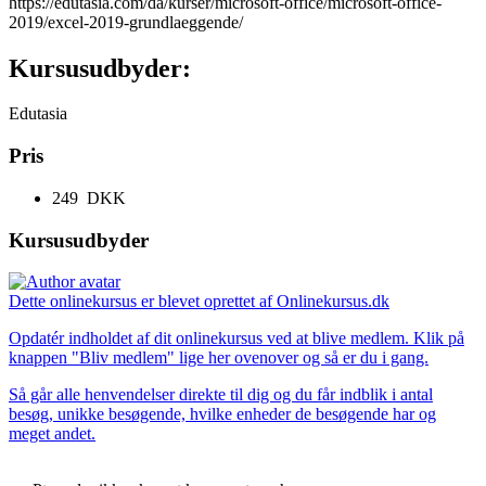
https://edutasia.com/da/kurser/microsoft-office/microsoft-office-
2019/excel-2019-grundlaeggende/
Kursusudbyder:
Edutasia
Pris
249 DKK
Kursusudbyder
Dette onlinekursus er blevet oprettet af Onlinekursus.dk
Opdatér indholdet af dit onlinekursus ved at blive medlem. Klik på
knappen "Bliv medlem" lige her ovenover og så er du i gang.
Så går alle henvendelser direkte til dig og du får indblik i antal
besøg, unikke besøgende, hvilke enheder de besøgende har og
meget andet.