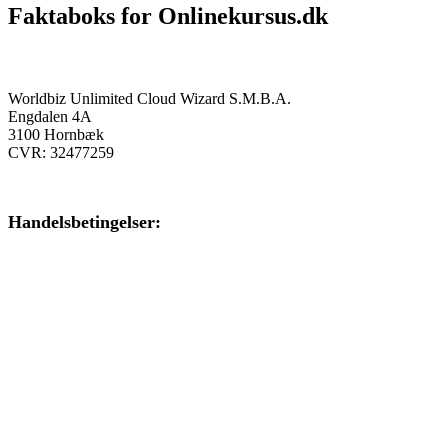
Faktaboks for Onlinekursus.dk
Onlinekursus.dk er en del af:
Worldbiz Unlimited Cloud Wizard S.M.B.A.
Engdalen 4A
3100 Hornbæk
CVR: 32477259
Handelsbetingelser:
Klik her – Handelsbetingelser
Privatlivspolitik:
Klik her – Privatlivspolitik
Cookiedeklaration: