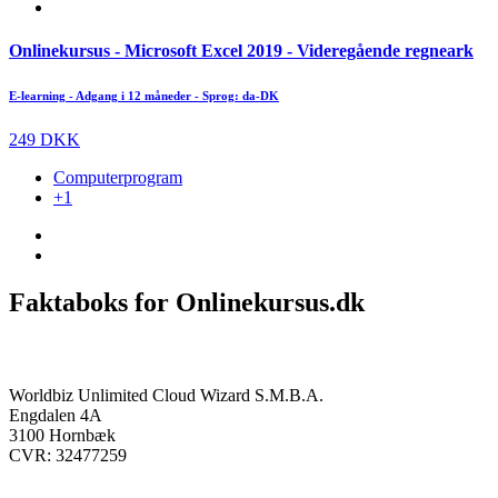
Onlinekursus - Microsoft Excel 2019 - Videregående regneark
E-learning - Adgang i 12 måneder - Sprog: da-DK
249 DKK
Computerprogram
+1
Faktaboks for Onlinekursus.dk
Onlinekursus.dk er en del af:
Worldbiz Unlimited Cloud Wizard S.M.B.A.
Engdalen 4A
3100 Hornbæk
CVR: 32477259