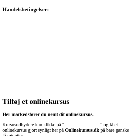
Handelsbetingelser:
Klik her – Handelsbetingelser
Privatlivspolitik:
Klik her – Privatlivspolitik
Cookiedeklaration:
Klik her – Cookiepolitik (EU)
Tilføj et onlinekursus
Her markedsfører du nemt dit onlinekursus.
Kursusudbydere kan klikke på “
Tilføj onlinekursus
” og få et
onlinekursus gjort synligt her på
Onlinekursus.dk
på bare ganske
få minutter.