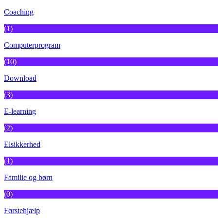
Coaching
(1)
Computerprogram
(10)
Download
(3)
E-learning
(2)
Elsikkerhed
(1)
Familie og børn
(0)
Førstehjælp