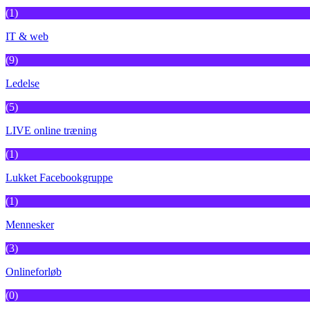
(1)
IT & web
(9)
Ledelse
(5)
LIVE online træning
(1)
Lukket Facebookgruppe
(1)
Mennesker
(3)
Onlineforløb
(0)