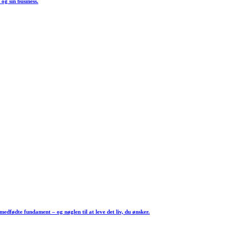
og sin business.
medfødte fundament – og nøglen til at leve det liv, du ønsker.