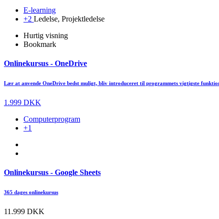
E-learning
+2
Ledelse, Projektledelse
Hurtig visning
Bookmark
Onlinekursus - OneDrive
Lær at anvende OneDrive bedst muligt, bliv introduceret til programmets vigtigste funktione
1.999 DKK
Computerprogram
+1
Onlinekursus - Google Sheets
365 dages onlinekursus
11.999 DKK