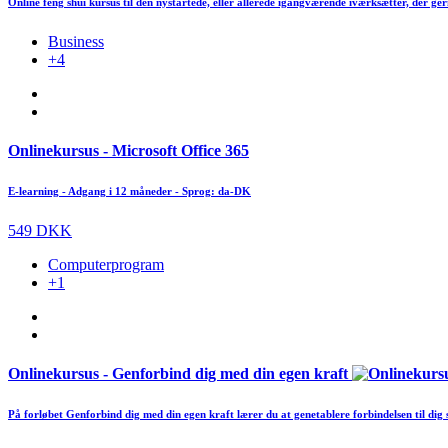
Online feng shui kursus til den nystartede, eller allerede igangværende iværksætter, der gern
Business
+4
Onlinekursus - Microsoft Office 365
E-learning - Adgang i 12 måneder - Sprog: da-DK
549 DKK
Computerprogram
+1
Onlinekursus - Genforbind dig med din egen kraft
På forløbet Genforbind dig med din egen kraft lærer du at genetablere forbindelsen til dig s