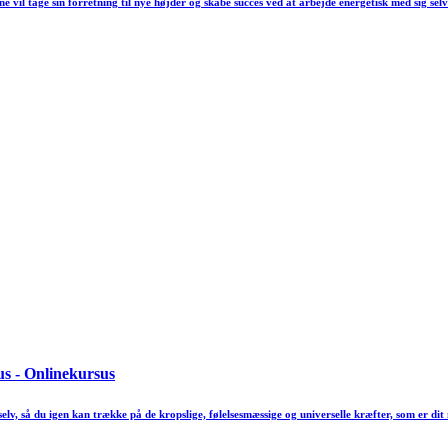
e vil tage sin forretning til nye højder og skabe succes ved at arbejde energetisk med sig selv 
elv, så du igen kan trække på de kropslige, følelsesmæssige og universelle kræfter, som er dit 