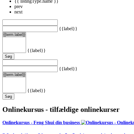
{{ listingType.name }}
prev
next
{{label}}
{{label}}
Søg
{{label}}
{{label}}
Søg
Onlinekursus - tilfældige onlinekurser
Onlinekursus - Feng Shui din business