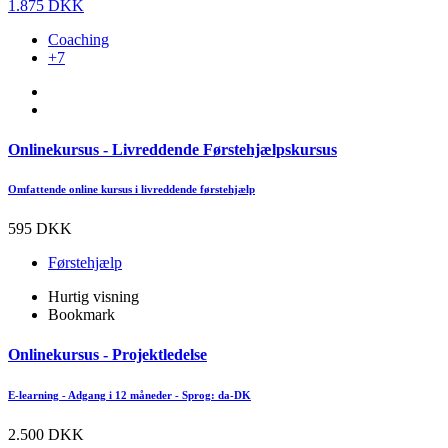
1.875 DKK
Coaching
+7
Onlinekursus - Livreddende Førstehjælpskursus
Omfattende online kursus i livreddende førstehjælp
595 DKK
Førstehjælp
Hurtig visning
Bookmark
Onlinekursus - Projektledelse
E-learning - Adgang i 12 måneder - Sprog: da-DK
2.500 DKK