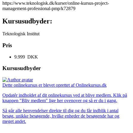
https://www.teknologisk.dk/kurser/online-kursus-project-
management-professional-pmp/k72879
Kursusudbyder:
Teknologisk Institut
Pris
9.999 DKK
Kursusudbyder
Dette onlinekursus er blevet oprettet af Onlinekursus.dk
Opdatér indholdet af dit onlinekursus ved at blive medlem. Klik på
knappen "Bliv medlem" lige her ovenover og så er du i gang.
Så går alle henvendelser direkte til dig og du får indblik i antal
besøg, unikke besøgende, hvilke enheder de besøgende har og
meget andet.