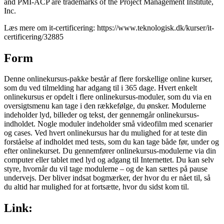
and PMI-ACP are trademarks of the Project Management Institute,
Inc.
Læs mere om it-certificering: https://www.teknologisk.dk/kurser/it-
certificering/32885
Form
Denne onlinekursus-pakke består af flere forskellige online kurser,
som du ved tilmelding har adgang til i 365 dage. Hvert enkelt
onlinekursus er opdelt i flere onlinekursus-moduler, som du via en
oversigtsmenu kan tage i den rækkefølge, du ønsker. Modulerne
indeholder lyd, billeder og tekst, der gennemgår onlinekursus-
indholdet. Nogle moduler indeholder små videofilm med scenarier
og cases. Ved hvert onlinekursus har du mulighed for at teste din
forståelse af indholdet med tests, som du kan tage både før, under og
efter onlinekurset. Du gennemfører onlinekursus-modulerne via din
computer eller tablet med lyd og adgang til Internettet. Du kan selv
styre, hvornår du vil tage modulerne – og de kan sættes på pause
undervejs. Der bliver indsat bogmærker, der hvor du er nået til, så
du altid har mulighed for at fortsætte, hvor du sidst kom til.
Link: