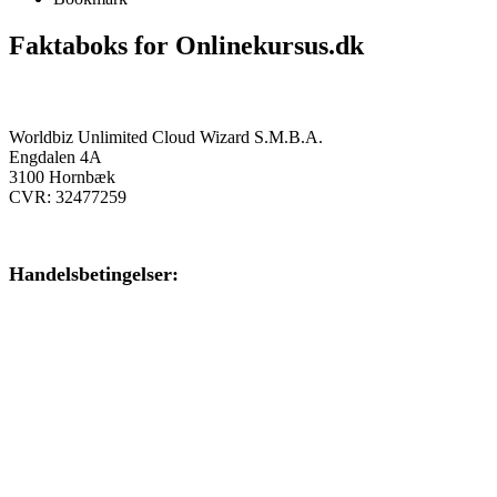
Faktaboks for Onlinekursus.dk
Onlinekursus.dk er en del af:
Worldbiz Unlimited Cloud Wizard S.M.B.A.
Engdalen 4A
3100 Hornbæk
CVR: 32477259
Handelsbetingelser:
Klik her – Handelsbetingelser
Privatlivspolitik:
Klik her – Privatlivspolitik