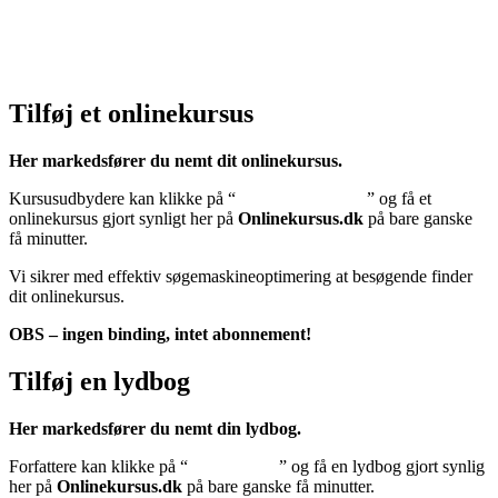
Cookiedeklaration:
Klik her – Cookiepolitik (EU)
Tilføj et onlinekursus
Her markedsfører du nemt dit onlinekursus.
Kursusudbydere kan klikke på “
Tilføj onlinekursus
” og få et
onlinekursus gjort synligt her på
Onlinekursus.dk
på bare ganske
få minutter.
Vi sikrer med effektiv søgemaskineoptimering at besøgende finder
dit onlinekursus.
OBS – ingen binding, intet abonnement!
Tilføj en lydbog
Her markedsfører du nemt din lydbog.
Forfattere kan klikke på “
Tilføj lydbog
” og få en lydbog gjort synlig
her på
Onlinekursus.dk
på bare ganske få minutter.