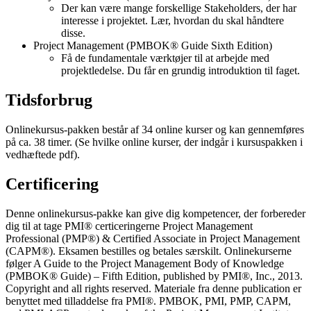
Der kan være mange forskellige Stakeholders, der har
interesse i projektet. Lær, hvordan du skal håndtere
disse.
Project Management (PMBOK® Guide Sixth Edition)
Få de fundamentale værktøjer til at arbejde med
projektledelse. Du får en grundig introduktion til faget.
Tidsforbrug
Onlinekursus-pakken består af 34 online kurser og kan gennemføres
på ca. 38 timer. (Se hvilke online kurser, der indgår i kursuspakken i
vedhæftede pdf).
Certificering
Denne onlinekursus-pakke kan give dig kompetencer, der forbereder
dig til at tage PMI® certiceringerne Project Management
Professional (PMP®) & Certified Associate in Project Management
(CAPM®). Eksamen bestilles og betales særskilt. Onlinekurserne
følger A Guide to the Project Management Body of Knowledge
(PMBOK® Guide) – Fifth Edition, published by PMI®, Inc., 2013.
Copyright and all rights reserved. Materiale fra denne publication er
benyttet med tilladdelse fra PMI®. PMBOK, PMI, PMP, CAPM,