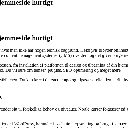
jemmeside hurtigt
jemmeside hurtigt
s man ikke har nogen teknisk baggrund. Heldigvis tilbyder onlinekurs
re content management systemer (CMS) i verden, og det giver brugerne 
sen, fra installation af platformen til design og tilpasning af din hjemm
med. Du vil lære om temaer, plugins, SEO-optimering og meget mere.
ksibiliteten. Du kan lære i dit eget tempo og tilpasse studietiden til di
s
nvender sig til forskellige behov og niveauer. Nogle kurser fokuserer
ioner i WordPress, herunder installation, opsætning og brug af temaer.