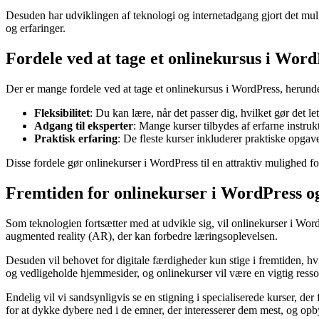
Desuden har udviklingen af teknologi og internetadgang gjort det mulig
og erfaringer.
Fordele ved at tage et onlinekursus i Word
Der er mange fordele ved at tage et onlinekursus i WordPress, herund
Fleksibilitet
: Du kan lære, når det passer dig, hvilket gør det le
Adgang til eksperter
: Mange kurser tilbydes af erfarne instrukt
Praktisk erfaring
: De fleste kurser inkluderer praktiske opgave
Disse fordele gør onlinekurser i WordPress til en attraktiv mulighed f
Fremtiden for onlinekurser i WordPress o
Som teknologien fortsætter med at udvikle sig, vil onlinekurser i Wor
augmented reality (AR), der kan forbedre læringsoplevelsen.
Desuden vil behovet for digitale færdigheder kun stige i fremtiden, h
og vedligeholde hjemmesider, og onlinekurser vil være en vigtig resso
Endelig vil vi sandsynligvis se en stigning i specialiserede kurser, 
for at dykke dybere ned i de emner, der interesserer dem mest, og op