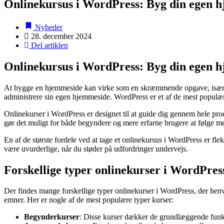
Onlinekursus i WordPress: Byg din egen h
Nyheder
28. december 2024
Del artiklen
Onlinekursus i WordPress: Byg din egen h
At bygge en hjemmeside kan virke som en skræmmende opgave, især hvi
administrere sin egen hjemmeside. WordPress er et af de mest populæ
Onlinekurser i WordPress er designet til at guide dig gennem hele proces
gør det muligt for både begyndere og mere erfarne brugere at følge 
En af de største fordele ved at tage et onlinekursus i WordPress er fle
være uvurderlige, når du støder på udfordringer undervejs.
Forskellige typer onlinekurser i WordPres
Der findes mange forskellige typer onlinekurser i WordPress, der he
emner. Her er nogle af de mest populære typer kurser:
Begynderkurser
: Disse kurser dækker de grundlæggende funkt