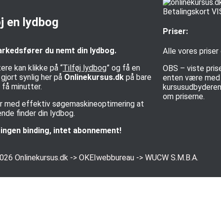
øj en lydbog
Priser:
rkedsfører du nemt din lydbog.
Alle vores priser
ere kan klikke på “
Tilføj lydbog
” og få en
OBS – viste pris
gjort synlig her på
Onlinekursus.dk
på bare
enten være med e
få minutter.
kursusudbyderen 
om priserne.
rer med effektiv søgemaskineoptimering at
nde finder din lydbog.
ingen binding, intet abonnement!
2026
Onlinekursus.dk
->
OKEIwebbureau
->
WUCW S.M.B.A.