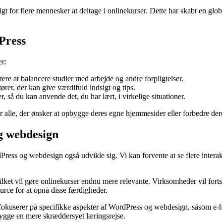
t for flere mennesker at deltage i onlinekurser. Dette har skabt en glo
Press
er:
ttere at balancere studier med arbejde og andre forpligtelser.
ører, der kan give værdifuld indsigt og tips.
r, så du kan anvende det, du har lært, i virkelige situationer.
or alle, der ønsker at opbygge deres egne hjemmesider eller forbedre der
g webdesign
dPress og webdesign også udvikle sig. Vi kan forvente at se flere inter
vilket vil gøre onlinekurser endnu mere relevante. Virksomheder vil for
urce for at opnå disse færdigheder.
der fokuserer på specifikke aspekter af WordPress og webdesign, såsom 
bygge en mere skræddersyet læringsrejse.