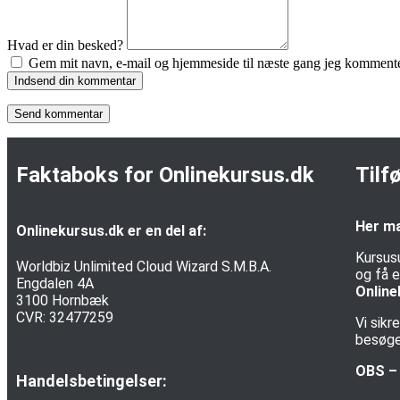
Hvad er din besked?
Gem mit navn, e-mail og hjemmeside til næste gang jeg kommente
Indsend din kommentar
Faktaboks for Onlinekursus.dk
Tilf
Her ma
Onlinekursus.dk er en del af:
Kursus
Worldbiz Unlimited Cloud Wizard S.M.B.A.
og få e
Engdalen 4A
Online
3100 Hornbæk
CVR: 32477259
Vi sik
besøgen
OBS – 
Handelsbetingelser: