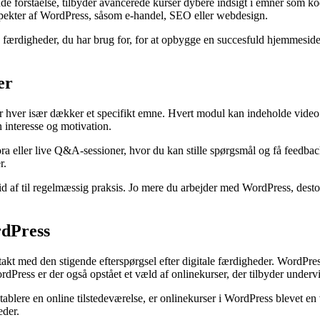
de forståelse, tilbyder avancerede kurser dybere indsigt i emner som 
aspekter af WordPress, såsom e-handel, SEO eller webdesign.
e færdigheder, du har brug for, for at opbygge en succesfuld hjemmeside
er
hver især dækker et specifikt emne. Hvert modul kan indeholde video tu
n interesse og motivation.
ra eller live Q&A-sessioner, hvor du kan stille spørgsmål og få feedback
r.
 tid af til regelmæssig praksis. Jo mere du arbejder med WordPress, dest
rdPress
 takt med den stigende efterspørgsel efter digitale færdigheder. WordPres
ress er der også opstået et væld af onlinekurser, der tilbyder undervi
tablere en online tilstedeværelse, er onlinekurser i WordPress blevet en
eder.