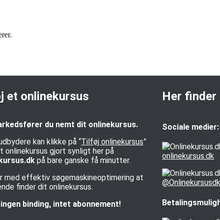
rer.
øj et onlinekursus
Her finder
rkedsfører du nemt dit onlinekursus.
Sociale medier:
udbydere kan klikke på “
Tilføj onlinekursus
”
t onlinekursus gjort synligt her på
onlinekursus.dk
kursus.dk
på bare ganske få minutter.
rer med effektiv søgemaskineoptimering at
@Onlinekursusd
de finder dit onlinekursus.
Betalingsmulig
ingen binding, intet abonnement!