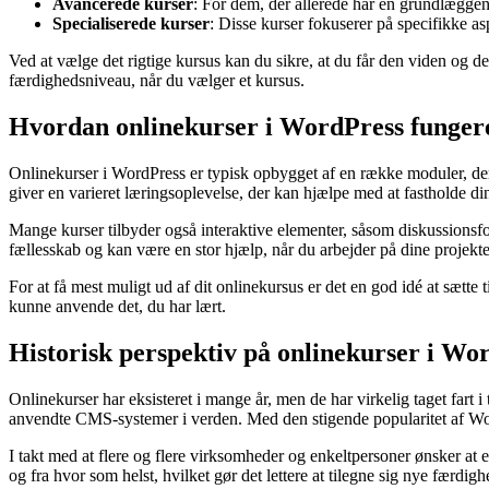
Avancerede kurser
: For dem, der allerede har en grundlæggen
Specialiserede kurser
: Disse kurser fokuserer på specifikke 
Ved at vælge det rigtige kursus kan du sikre, at du får den viden og d
færdighedsniveau, når du vælger et kursus.
Hvordan onlinekurser i WordPress funger
Onlinekurser i WordPress er typisk opbygget af en række moduler, der 
giver en varieret læringsoplevelse, der kan hjælpe med at fastholde di
Mange kurser tilbyder også interaktive elementer, såsom diskussionsfo
fællesskab og kan være en stor hjælp, når du arbejder på dine projekte
For at få mest muligt ud af dit onlinekursus er det en god idé at sætte
kunne anvende det, du har lært.
Historisk perspektiv på onlinekurser i Wo
Onlinekurser har eksisteret i mange år, men de har virkelig taget fart i
anvendte CMS-systemer i verden. Med den stigende popularitet af WordP
I takt med at flere og flere virksomheder og enkeltpersoner ønsker at e
og fra hvor som helst, hvilket gør det lettere at tilegne sig nye færdigh