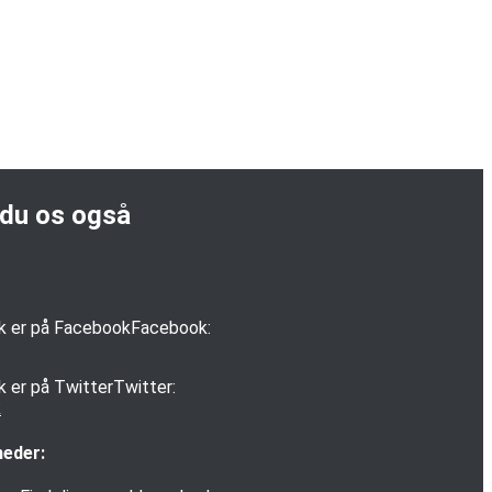
 du os også
Facebook:
Twitter:
k
heder: