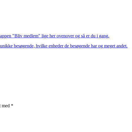
nappen "Bliv medlem" lige her ovenover og så er du i gang.
øg, unikke besøgende, hvilke enheder de besøgende har og meget andet.
et med
*