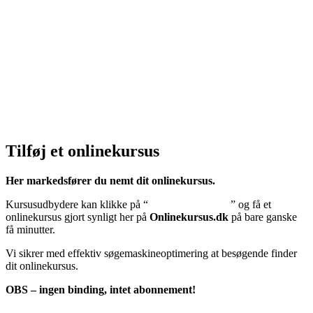
Privatlivspolitik:
Klik her – Privatlivspolitik
Cookiedeklaration:
Klik her – Cookiepolitik (EU)
Tilføj et onlinekursus
Her markedsfører du nemt dit onlinekursus.
Kursusudbydere kan klikke på “
Tilføj onlinekursus
” og få et
onlinekursus gjort synligt her på
Onlinekursus.dk
på bare ganske
få minutter.
Vi sikrer med effektiv søgemaskineoptimering at besøgende finder
dit onlinekursus.
OBS – ingen binding, intet abonnement!