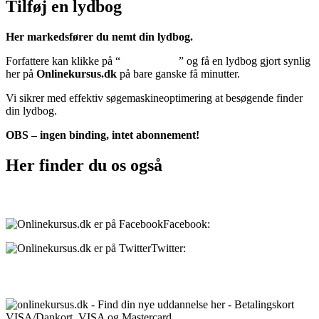
Tilføj en lydbog
Her markedsfører du nemt din lydbog.
Forfattere kan klikke på “
Tilføj lydbog
” og få en lydbog gjort synlig
her på
Onlinekursus.dk
på bare ganske få minutter.
Vi sikrer med effektiv søgemaskineoptimering at besøgende finder
din lydbog.
OBS – ingen binding, intet abonnement!
Her finder du os også
Sociale medier:
Facebook:
onlinekursus.dk
Twitter:
@Onlinekursusdk
Betalingsmuligheder: