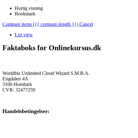
Hurtig visning
Bookmark
Compare items
({{ compare.length }})
Cancel
List view
Faktaboks for Onlinekursus.dk
Onlinekursus.dk er en del af:
Worldbiz Unlimited Cloud Wizard S.M.B.A.
Engdalen 4A
3100 Hornbæk
CVR: 32477259
Handelsbetingelser:
Klik her – Handelsbetingelser