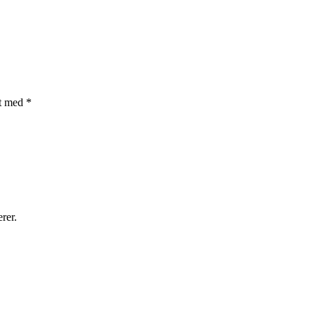
et med
*
rer.