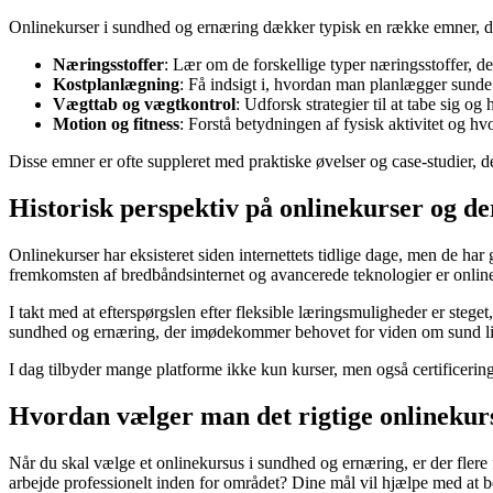
Onlinekurser i sundhed og ernæring dækker typisk en række emner, der 
Næringsstoffer
: Lær om de forskellige typer næringsstoffer, d
Kostplanlægning
: Få indsigt i, hvordan man planlægger sunde
Vægttab og vægtkontrol
: Udforsk strategier til at tabe sig 
Motion og fitness
: Forstå betydningen af fysisk aktivitet og hvo
Disse emner er ofte suppleret med praktiske øvelser og case-studier, de
Historisk perspektiv på onlinekurser og de
Onlinekurser har eksisteret siden internettets tidlige dage, men de h
fremkomsten af bredbåndsinternet og avancerede teknologier er online
I takt med at efterspørgslen efter fleksible læringsmuligheder er stege
sundhed og ernæring, der imødekommer behovet for viden om sund liv
I dag tilbyder mange platforme ikke kun kurser, men også certificering
Hvordan vælger man det rigtige onlinekur
Når du skal vælge et onlinekursus i sundhed og ernæring, er der flere 
arbejde professionelt inden for området? Dine mål vil hjælpe med at be