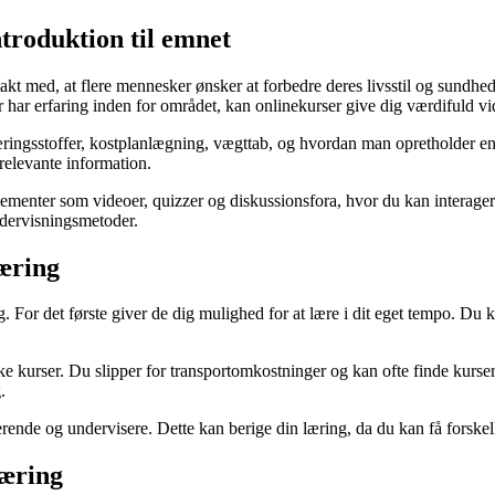
troduktion til emnet
kt med, at flere mennesker ønsker at forbedre deres livsstil og sundhed
har erfaring inden for området, kan onlinekurser give dig værdifuld vide
ngsstoffer, kostplanlægning, vægttab, og hvordan man opretholder en ba
relevante information.
ve elementer som videoer, quizzer og diskussionsfora, hvor du kan inter
ndervisningsmetoder.
næring
or det første giver de dig mulighed for at lære i dit eget tempo. Du kan 
e kurser. Du slipper for transportomkostninger og kan ofte finde kurser
.
derende og undervisere. Dette kan berige din læring, da du kan få forskel
næring