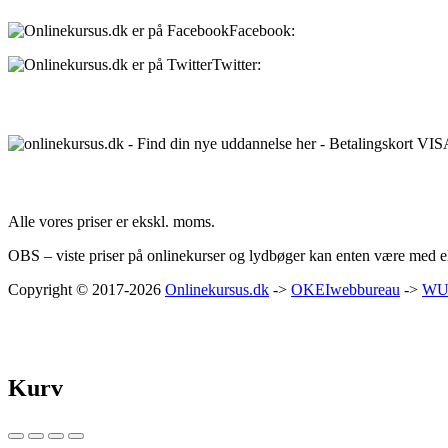
Facebook:
onlinekursus.dk
Twitter:
@Onlinekursusdk
Betalingsmuligheder:
Priser:
Alle vores priser er ekskl. moms.
OBS – viste priser på onlinekurser og lydbøger kan enten være med ell
Copyright © 2017-2026
Onlinekursus.dk
->
OKEIwebbureau
->
WU
Kurv