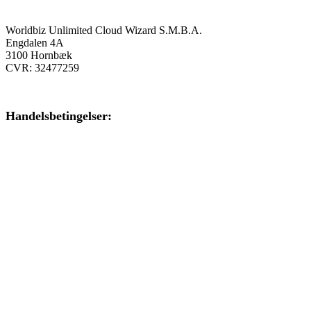
Onlinekursus.dk er en del af:
Worldbiz Unlimited Cloud Wizard S.M.B.A.
Engdalen 4A
3100 Hornbæk
CVR: 32477259
Handelsbetingelser:
Klik her – Handelsbetingelser
Privatlivspolitik:
Klik her – Privatlivspolitik
Cookiedeklaration:
Klik her – Cookiepolitik (EU)