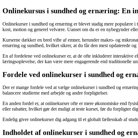
Onlinekursus i sundhed og ernæring: En in
Onlinekurser i sundhed og ernæring er blevet stadig mere populære i ta
kost, motion og generel velvære. Uanset om du er en nybegynder eller 
Kurserne dækker en bred vifte af emner, herunder makro- og mikronæri
ernæring og sundhed, hvilket sikrer, at du får den mest opdaterede og 
En af fordelene ved onlinekurser er, at de ofte inkluderer interakti
læringsoplevelse, der kan være mere engagerende end traditionelle u
Fordele ved onlinekurser i sundhed og er
Der er mange fordele ved at vælge onlinekurser i sundhed og ernæring. F
balancere studierne med arbejde og andre forpligtelser.
En anden fordel er, at onlinekurser ofte er mere økonomiske end fysisk
eller rabatter, hvilket gør det muligt at teste kurset, før du forpligter dig
Endelig giver onlinekurser dig adgang til et globalt fællesskab af stu
Indholdet af onlinekurser i sundhed og er