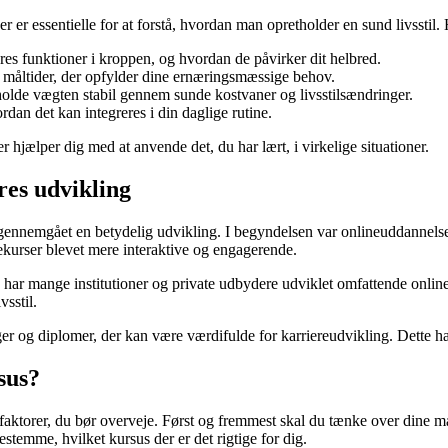
er essentielle for at forstå, hvordan man opretholder en sund livsstil.
eres funktioner i kroppen, og hvordan de påvirker dit helbred.
 måltider, der opfylder dine ernæringsmæssige behov.
og holde vægten stabil gennem sunde kostvaner og livsstilsændringer.
rdan det kan integreres i din daglige rutine.
r hjælper dig med at anvende det, du har lært, i virkelige situationer.
res udvikling
ar gennemgået en betydelig udvikling. I begyndelsen var onlineuddannels
kurser blevet mere interaktive og engagerende.
t, har mange institutioner og private udbydere udviklet omfattende onlin
sstil.
er og diplomer, der kan være værdifulde for karriereudvikling. Dette har
sus?
faktorer, du bør overveje. Først og fremmest skal du tænke over dine mål
stemme, hvilket kursus der er det rigtige for dig.