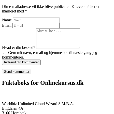
Din e-mailadresse vil ikke blive publiceret.
Krævede felter er
markeret med
*
Name
Email
Hvad er din besked?
Gem mit navn, e-mail og hjemmeside til næste gang jeg
kommenterer.
Indsend din kommentar
Faktaboks for Onlinekursus.dk
Onlinekursus.dk er en del af:
Worldbiz Unlimited Cloud Wizard S.M.B.A.
Engdalen 4A
3100 Hornbæk