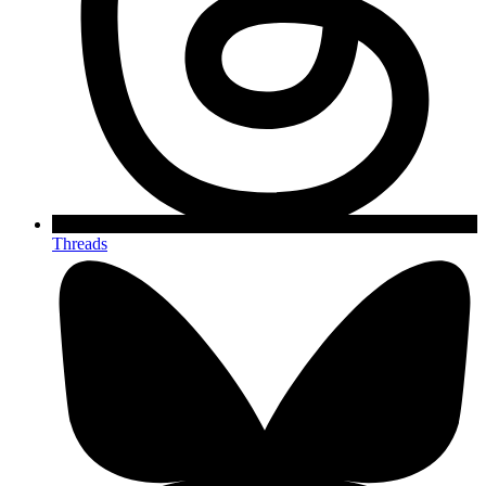
Threads