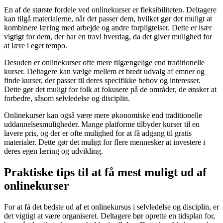
En af de største fordele ved onlinekurser er fleksibiliteten. Deltagere
kan tilgå materialerne, når det passer dem, hvilket gør det muligt at
kombinere læring med arbejde og andre forpligtelser. Dette er især
vigtigt for dem, der har en travl hverdag, da det giver mulighed for
at lære i eget tempo.
Desuden er onlinekurser ofte mere tilgængelige end traditionelle
kurser. Deltagere kan vælge mellem et bredt udvalg af emner og
finde kurser, der passer til deres specifikke behov og interesser.
Dette gør det muligt for folk at fokusere på de områder, de ønsker at
forbedre, såsom selvledelse og disciplin.
Onlinekurser kan også være mere økonomiske end traditionelle
uddannelsesmuligheder. Mange platforme tilbyder kurser til en
lavere pris, og der er ofte mulighed for at få adgang til gratis
materialer. Dette gør det muligt for flere mennesker at investere i
deres egen læring og udvikling.
Praktiske tips til at få mest muligt ud af
onlinekurser
For at få det bedste ud af et onlinekursus i selvledelse og disciplin, er
det vigtigt at være organiseret. Deltagere bør oprette en tidsplan for,