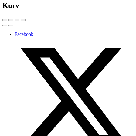
Kurv
Facebook