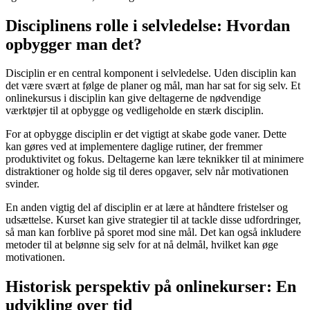
Disciplinens rolle i selvledelse: Hvordan
opbygger man det?
Disciplin er en central komponent i selvledelse. Uden disciplin kan
det være svært at følge de planer og mål, man har sat for sig selv. Et
onlinekursus i disciplin kan give deltagerne de nødvendige
værktøjer til at opbygge og vedligeholde en stærk disciplin.
For at opbygge disciplin er det vigtigt at skabe gode vaner. Dette
kan gøres ved at implementere daglige rutiner, der fremmer
produktivitet og fokus. Deltagerne kan lære teknikker til at minimere
distraktioner og holde sig til deres opgaver, selv når motivationen
svinder.
En anden vigtig del af disciplin er at lære at håndtere fristelser og
udsættelse. Kurset kan give strategier til at tackle disse udfordringer,
så man kan forblive på sporet mod sine mål. Det kan også inkludere
metoder til at belønne sig selv for at nå delmål, hvilket kan øge
motivationen.
Historisk perspektiv på onlinekurser: En
udvikling over tid