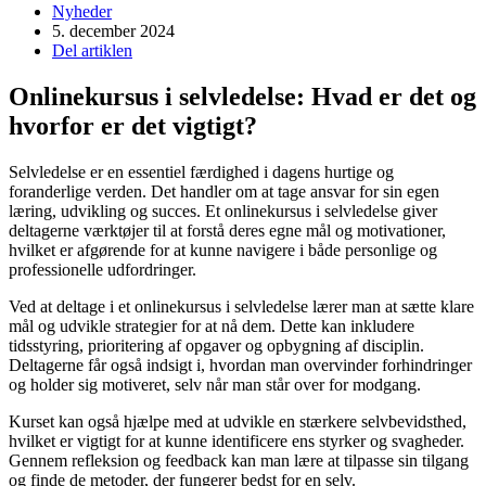
Nyheder
5. december 2024
Del artiklen
Onlinekursus i selvledelse: Hvad er det og
hvorfor er det vigtigt?
Selvledelse er en essentiel færdighed i dagens hurtige og
foranderlige verden. Det handler om at tage ansvar for sin egen
læring, udvikling og succes. Et onlinekursus i selvledelse giver
deltagerne værktøjer til at forstå deres egne mål og motivationer,
hvilket er afgørende for at kunne navigere i både personlige og
professionelle udfordringer.
Ved at deltage i et onlinekursus i selvledelse lærer man at sætte klare
mål og udvikle strategier for at nå dem. Dette kan inkludere
tidsstyring, prioritering af opgaver og opbygning af disciplin.
Deltagerne får også indsigt i, hvordan man overvinder forhindringer
og holder sig motiveret, selv når man står over for modgang.
Kurset kan også hjælpe med at udvikle en stærkere selvbevidsthed,
hvilket er vigtigt for at kunne identificere ens styrker og svagheder.
Gennem refleksion og feedback kan man lære at tilpasse sin tilgang
og finde de metoder, der fungerer bedst for en selv.