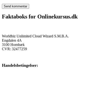
Faktaboks for Onlinekursus.dk
Onlinekursus.dk er en del af:
Worldbiz Unlimited Cloud Wizard S.M.B.A.
Engdalen 4A
3100 Hornbæk
CVR: 32477259
Handelsbetingelser:
Klik her – Handelsbetingelser
Privatlivspolitik:
Klik her – Privatlivspolitik