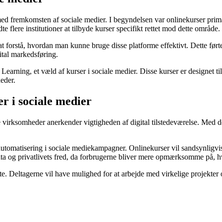
rt med fremkomsten af sociale medier. I begyndelsen var onlinekurser p
flere institutioner at tilbyde kurser specifikt rettet mod dette område.
 forstå, hvordan man kunne bruge disse platforme effektivt. Dette førte 
ital markedsføring.
earning, et væld af kurser i sociale medier. Disse kurser er designet
heder.
r i sociale medier
ere virksomheder anerkender vigtigheden af digital tilstedeværelse. Med 
 automatisering i sociale mediekampagner. Onlinekurser vil sandsynligv
ata og privatlivets fred, da forbrugerne bliver mere opmærksomme på, 
e. Deltagerne vil have mulighed for at arbejde med virkelige projekter o