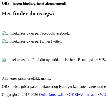
OBS – ingen binding, intet abonnement!
Her finder du os også
Sociale medier:
Facebook:
onlinekursus.dk
Twitter:
@Onlinekursusdk
Betalingsmuligheder:
Priser:
Alle vores priser er ekskl. moms.
OBS – viste priser på onlinekurser og lydbøger kan enten være med ell
Copyright © 2017-2026
Onlinekursus.dk
->
OKEIwebbureau
->
WU