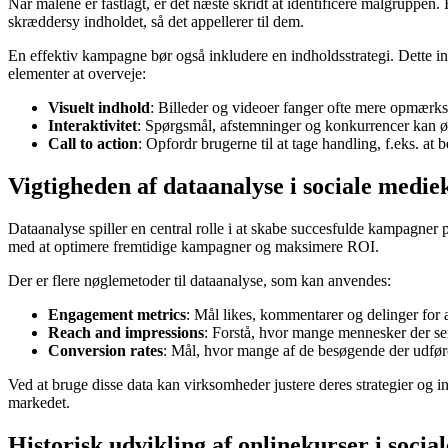
Når målene er fastlagt, er det næste skridt at identificere målgruppe
skræddersy indholdet, så det appellerer til dem.
En effektiv kampagne bør også inkludere en indholdsstrategi. Dette in
elementer at overveje:
Visuelt indhold
: Billeder og videoer fanger ofte mere opmærk
Interaktivitet
: Spørgsmål, afstemninger og konkurrencer kan 
Call to action
: Opfordr brugerne til at tage handling, f.eks. at
Vigtigheden af dataanalyse i sociale med
Dataanalyse spiller en central rolle i at skabe succesfulde kampagner 
med at optimere fremtidige kampagner og maksimere ROI.
Der er flere nøglemetoder til dataanalyse, som kan anvendes:
Engagement metrics
: Mål likes, kommentarer og delinger for 
Reach and impressions
: Forstå, hvor mange mennesker der ser 
Conversion rates
: Mål, hvor mange af de besøgende der udføre
Ved at bruge disse data kan virksomheder justere deres strategier og in
markedet.
Historisk udvikling af onlinekurser i socia