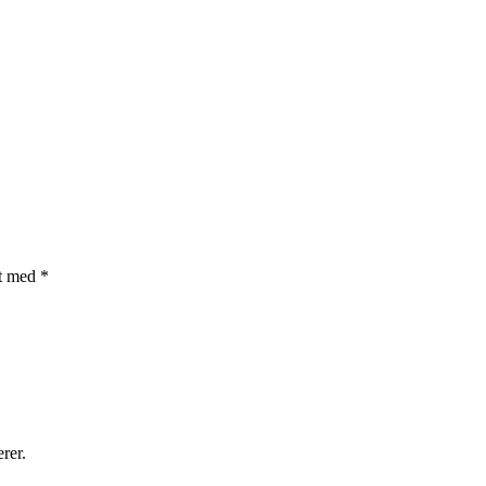
et med
*
rer.