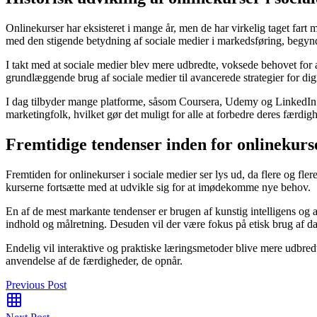
Onlinekurser har eksisteret i mange år, men de har virkelig taget fa
med den stigende betydning af sociale medier i markedsføring, begyndte 
I takt med at sociale medier blev mere udbredte, voksede behovet for at
grundlæggende brug af sociale medier til avancerede strategier for dig
I dag tilbyder mange platforme, såsom Coursera, Udemy og LinkedIn L
marketingfolk, hvilket gør det muligt for alle at forbedre deres færdig
Fremtidige tendenser inden for onlinekurse
Fremtiden for onlinekurser i sociale medier ser lys ud, da flere og fl
kurserne fortsætte med at udvikle sig for at imødekomme nye behov.
En af de mest markante tendenser er brugen af kunstig intelligens og
indhold og målretning. Desuden vil der være fokus på etisk brug af d
Endelig vil interaktive og praktiske læringsmetoder blive mere udbredt
anvendelse af de færdigheder, de opnår.
Previous Post