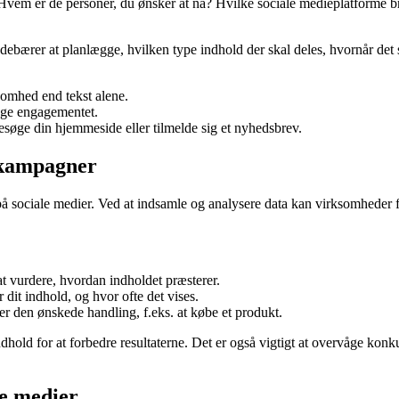
n. Hvem er de personer, du ønsker at nå? Hvilke sociale medieplatforme 
debærer at planlægge, hvilken type indhold der skal deles, hvornår det s
somhed end tekst alene.
øge engagementet.
 besøge din hjemmeside eller tilmelde sig et nyhedsbrev.
iekampagner
på sociale medier. Ved at indsamle og analysere data kan virksomheder f
at vurdere, hvordan indholdet præsterer.
dit indhold, og hvor ofte det vises.
r den ønskede handling, f.eks. at købe et produkt.
dhold for at forbedre resultaterne. Det er også vigtigt at overvåge konku
le medier