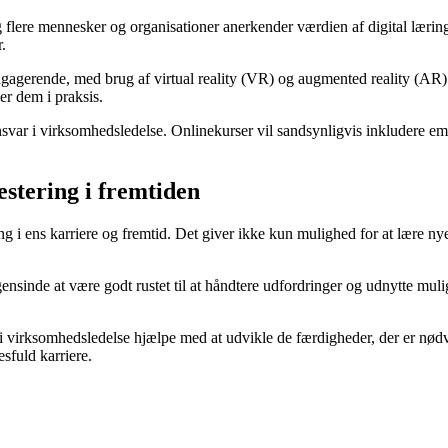
g flere mennesker og organisationer anerkender værdien af digital lærin
.
gagerende, med brug af virtual reality (VR) og augmented reality (AR) fo
er dem i praksis.
svar i virksomhedsledelse. Onlinekurser vil sandsynligvis inkludere emn
estering i fremtiden
ing i ens karriere og fremtid. Det giver ikke kun mulighed for at lære 
ensinde at være godt rustet til at håndtere udfordringer og udnytte mul
r i virksomhedsledelse hjælpe med at udvikle de færdigheder, der er nød
sfuld karriere.