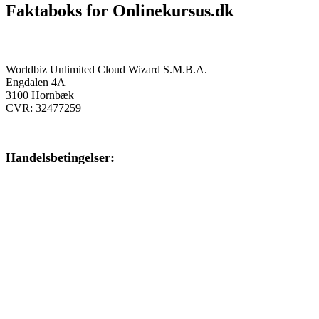
Faktaboks for Onlinekursus.dk
Onlinekursus.dk er en del af:
Worldbiz Unlimited Cloud Wizard S.M.B.A.
Engdalen 4A
3100 Hornbæk
CVR: 32477259
Handelsbetingelser:
Klik her – Handelsbetingelser
Privatlivspolitik:
Klik her – Privatlivspolitik
Cookiedeklaration: