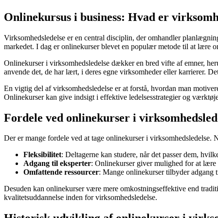
Onlinekursus i business: Hvad er virksomh
Virksomhedsledelse er en central disciplin, der omhandler planlægning,
markedet. I dag er onlinekurser blevet en populær metode til at lære om
Onlinekurser i virksomhedsledelse dækker en bred vifte af emner, heru
anvende det, de har lært, i deres egne virksomheder eller karrierer. De
En vigtig del af virksomhedsledelse er at forstå, hvordan man motivere
Onlinekurser kan give indsigt i effektive ledelsesstrategier og værktøj
Fordele ved onlinekurser i virksomhedsled
Der er mange fordele ved at tage onlinekurser i virksomhedsledelse. 
Fleksibilitet
: Deltagerne kan studere, når det passer dem, hvilke
Adgang til eksperter
: Onlinekurser giver mulighed for at lære 
Omfattende ressourcer
: Mange onlinekurser tilbyder adgang til
Desuden kan onlinekurser være mere omkostningseffektive end traditione
kvalitetsuddannelse inden for virksomhedsledelse.