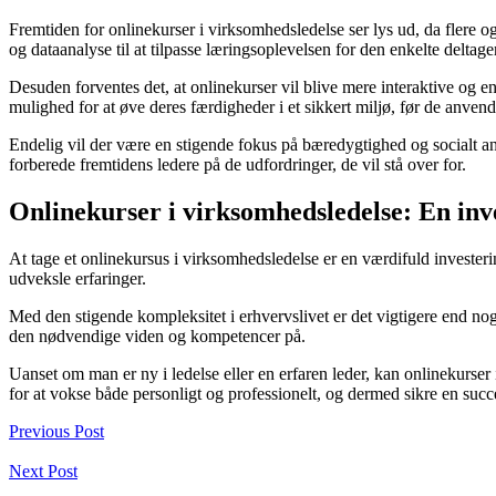
Fremtiden for onlinekurser i virksomhedsledelse ser lys ud, da flere o
og dataanalyse til at tilpasse læringsoplevelsen for den enkelte deltager
Desuden forventes det, at onlinekurser vil blive mere interaktive og en
mulighed for at øve deres færdigheder i et sikkert miljø, før de anvend
Endelig vil der være en stigende fokus på bæredygtighed og socialt an
forberede fremtidens ledere på de udfordringer, de vil stå over for.
Onlinekurser i virksomhedsledelse: En inv
At tage et onlinekursus i virksomhedsledelse er en værdifuld invester
udveksle erfaringer.
Med den stigende kompleksitet i erhvervslivet er det vigtigere end nog
den nødvendige viden og kompetencer på.
Uanset om man er ny i ledelse eller en erfaren leder, kan onlinekurse
for at vokse både personligt og professionelt, og dermed sikre en succe
Previous Post
Next Post