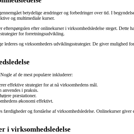
somhedsledelse
ar gennemgået betydelige ændringer og forbedringer over tid. I begyndel
aktive og multimediale kurser.
efterspørgslen efter onlinekurser i virksomhedsledelse steget. Dette har f
trategier for forretningsudvikling.
nge lederes og virksomheders udviklingsstrategier. De giver mulighed fo
edsledelse
 Nogle af de mest populære inkluderer:
r effektive strategier for at nå virksomhedens mål.
n anvendes i praksis.
højere præstationer.
somhedens økonomi effektivt.
es færdigheder og forståelse af virksomhedsledelse. Onlinekurser giver en
er i virksomhedsledelse