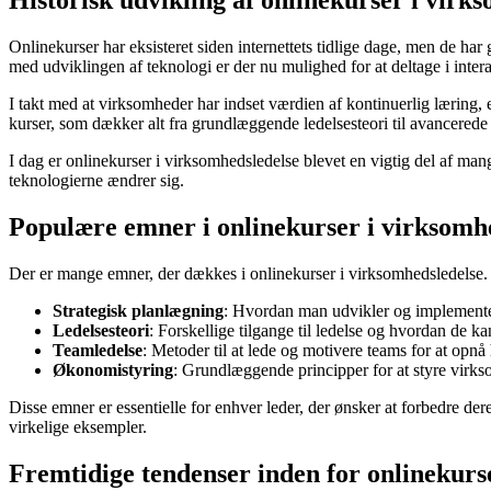
Historisk udvikling af onlinekurser i virk
Onlinekurser har eksisteret siden internettets tidlige dage, men de h
med udviklingen af teknologi er der nu mulighed for at deltage i inter
I takt med at virksomheder har indset værdien af kontinuerlig læring, er 
kurser, som dækker alt fra grundlæggende ledelsesteori til avancerede s
I dag er onlinekurser i virksomhedsledelse blevet en vigtig del af ma
teknologierne ændrer sig.
Populære emner i onlinekurser i virksomh
Der er mange emner, der dækkes i onlinekurser i virksomhedsledelse.
Strategisk planlægning
: Hvordan man udvikler og implementere
Ledelsesteori
: Forskellige tilgange til ledelse og hvordan de ka
Teamledelse
: Metoder til at lede og motivere teams for at opnå 
Økonomistyring
: Grundlæggende principper for at styre virk
Disse emner er essentielle for enhver leder, der ønsker at forbedre der
virkelige eksempler.
Fremtidige tendenser inden for onlinekurs