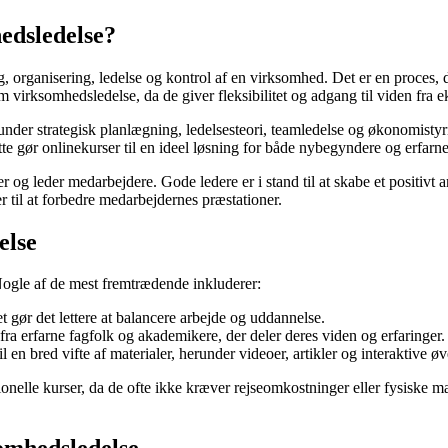
edsledelse?
 organisering, ledelse og kontrol af en virksomhed. Det er en proces, d
 virksomhedsledelse, da de giver fleksibilitet og adgang til viden fra e
nder strategisk planlægning, ledelsesteori, teamledelse og økonomistyri
tte gør onlinekurser til en ideel løsning for både nybegyndere og erfarn
r og leder medarbejdere. Gode ledere er i stand til at skabe et positivt
er til at forbedre medarbejdernes præstationer.
else
Nogle af de mest fremtrædende inkluderer:
t gør det lettere at balancere arbejde og uddannelse.
fra erfarne fagfolk og akademikere, der deler deres viden og erfaringer.
 en bred vifte af materialer, herunder videoer, artikler og interaktive øv
lle kurser, da de ofte ikke kræver rejseomkostninger eller fysiske mate