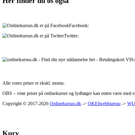
Her finder du os også
Sociale medier:
Facebook:
onlinekursus.dk
Twitter:
@Onlinekursusdk
Betalingsmuligheder:
Priser:
Alle vores priser er ekskl. moms.
OBS – viste priser på onlinekurser og lydbøger kan enten være med ell
Copyright © 2017-2026
Onlinekursus.dk
->
OKEIwebbureau
->
WU
Kurv