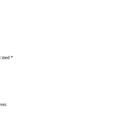
et med
*
rer.