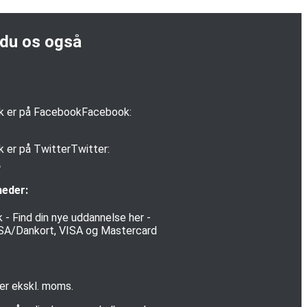
 du os også
Facebook:
Twitter:
k
heder:
 er ekskl. moms.