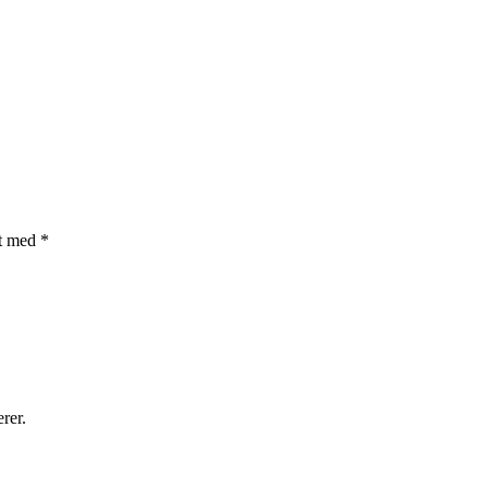
et med
*
rer.