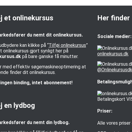
øj et onlinekursus
Her finder
rkedsfører du nemt dit onlinekursus.
Sociale medier:
udbydere kan klikke på “
Tilføj onlinekursus
”
t onlinekursus gjort synligt her på
onlinekursus.dk
kursus.dk
på bare ganske få minutter.
rer med effektiv søgemaskineoptimering at
@Onlinekursusd
de finder dit onlinekursus.
Betalingsmulig
ingen binding, intet abonnement!
øj en lydbog
Priser:
rkedsfører du nemt din lydbog.
Alle vores priser