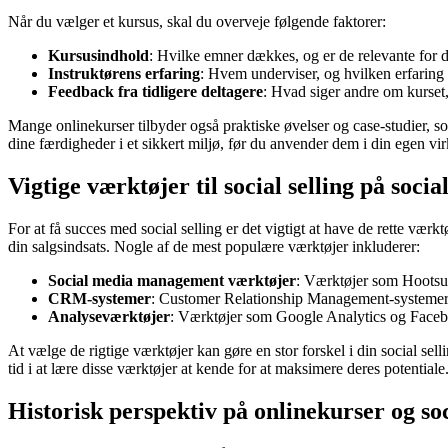
Når du vælger et kursus, skal du overveje følgende faktorer:
Kursusindhold
: Hvilke emner dækkes, og er de relevante for 
Instruktørens erfaring
: Hvem underviser, og hvilken erfaring h
Feedback fra tidligere deltagere
: Hvad siger andre om kurset
Mange onlinekurser tilbyder også praktiske øvelser og case-studier, som
dine færdigheder i et sikkert miljø, før du anvender dem i din egen v
Vigtige værktøjer til social selling på soci
For at få succes med social selling er det vigtigt at have de rette vær
din salgsindsats. Nogle af de mest populære værktøjer inkluderer:
Social media management værktøjer
: Værktøjer som Hootsui
CRM-systemer
: Customer Relationship Management-systemer s
Analyseværktøjer
: Værktøjer som Google Analytics og Faceboo
At vælge de rigtige værktøjer kan gøre en stor forskel i din social sell
tid i at lære disse værktøjer at kende for at maksimere deres potentiale
Historisk perspektiv på onlinekurser og soc