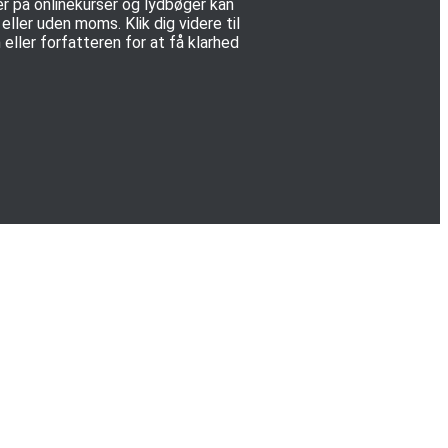
er på onlinekurser og lydbøger kan
ller uden moms. Klik dig videre til
eller forfatteren for at få klarhed