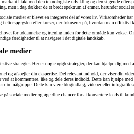
eget markant i takt med den teknologiske udvikling og den stigende efters
ng, men i dag dækker de et bredt spektrum af emner, herunder social se
sociale medier er blevet en integreret del af vores liv. Virksomheder har
i efterspørgslen efter kurser, der fokuserer på, hvordan man effektivt k
ehovet for uddannelse og træning inden for dette område kun vokse. Online
ge færdigheder til at navigere i det digitale landskab.
iale medier
ektive strategier. Her er nogle nøglestrategier, der kan hjælpe dig med at
sionel og afspejler din ekspertise. Del relevant indhold, der viser din vide
er ved at kommentere, like og dele deres indhold. Dette kan hjælpe med 
for din målgruppe. Dette kan være blogindlæg, videoer eller infografikker
e på sociale medier og øge dine chancer for at konvertere leads til kunder