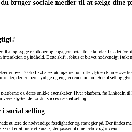
 du bruger sociale medier til at sælge dine 
gtigt?
er til at opbygge relationer og engagere potentielle kunder. I stedet for 
interaktion og indhold. Dette skift i fokus er blevet nødvendigt i takt 
elser er over 70% af købsbeslutningerne nu truffet, før en kunde overhov
konkurrenter, der er mere synlige og engagerende online. Social selling gi
ige platforme og deres unikke egenskaber. Hver platform, fra LinkedIn til
 være afgørende for din succes i social selling.
 social selling
e måde at lære de nødvendige færdigheder og strategier på. Der findes 
 skridt er at finde et kursus, der passer til dine behov og niveau.