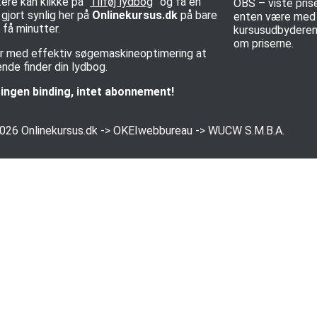
ere kan klikke på “
Tilføj lydbog
” og få en
OBS – viste pris
gjort synlig her på
Onlinekursus.dk
på bare
enten være med e
få minutter.
kursusudbyderen 
om priserne.
rer med effektiv søgemaskineoptimering at
nde finder din lydbog.
ingen binding, intet abonnement!
2026
Onlinekursus.dk
->
OKEIwebbureau
->
WUCW S.M.B.A.