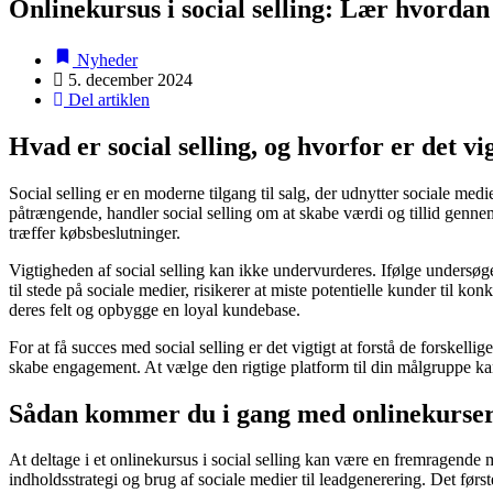
Onlinekursus i social selling: Lær hvordan
Nyheder
5. december 2024
Del artiklen
Hvad er social selling, og hvorfor er det vi
Social selling er en moderne tilgang til salg, der udnytter sociale medi
påtrængende, handler social selling om at skabe værdi og tillid gennem 
træffer købsbeslutninger.
Vigtigheden af social selling kan ikke undervurderes. Ifølge undersøg
til stede på sociale medier, risikerer at miste potentielle kunder til 
deres felt og opbygge en loyal kundebase.
For at få succes med social selling er det vigtigt at forstå de forskell
skabe engagement. At vælge den rigtige platform til din målgruppe kan
Sådan kommer du i gang med onlinekurser i
At deltage i et onlinekursus i social selling kan være en fremragend
indholdsstrategi og brug af sociale medier til leadgenerering. Det første