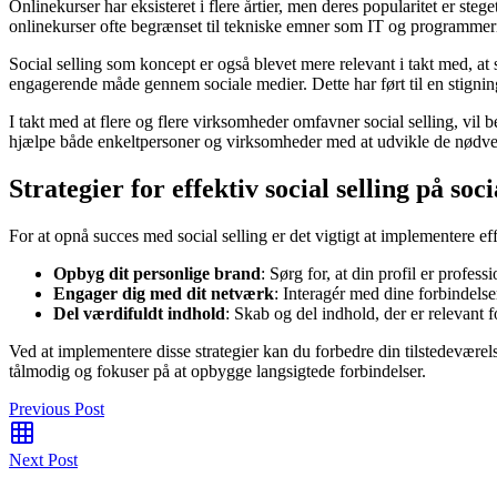
Onlinekurser har eksisteret i flere årtier, men deres popularitet er st
onlinekurser ofte begrænset til tekniske emner som IT og programmeri
Social selling som koncept er også blevet mere relevant i takt med, at 
engagerende måde gennem sociale medier. Dette har ført til en stigning 
I takt med at flere og flere virksomheder omfavner social selling, vil b
hjælpe både enkeltpersoner og virksomheder med at udvikle de nødvendi
Strategier for effektiv social selling på soc
For at opnå succes med social selling er det vigtigt at implementere eff
Opbyg dit personlige brand
: Sørg for, at din profil er profes
Engager dig med dit netværk
: Interagér med dine forbindels
Del værdifuldt indhold
: Skab og del indhold, der er relevant 
Ved at implementere disse strategier kan du forbedre din tilstedeværels
tålmodig og fokuser på at opbygge langsigtede forbindelser.
Previous Post
Next Post