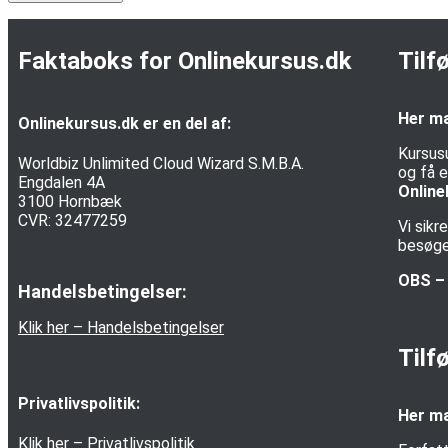
Faktaboks for Onlinekursus.dk
Tilf
Her ma
Onlinekursus.dk er en del af:
Kursus
Worldbiz Unlimited Cloud Wizard S.M.B.A.
og få e
Engdalen 4A
Online
3100 Hornbæk
CVR: 32477259
Vi sik
besøgen
OBS – 
Handelsbetingelser:
Klik her – Handelsbetingelser
Tilf
Privatlivspolitik:
Her ma
Klik her – Privatlivspolitik