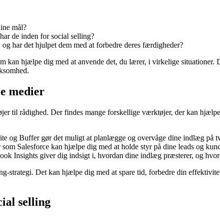
dine mål?
ar de inden for social selling?
, og har det hjulpet dem med at forbedre deres færdigheder?
 kan hjælpe dig med at anvende det, du lærer, i virkelige situationer. D
irksomhed.
ale medier
ktøjer til rådighed. Der findes mange forskellige værktøjer, der kan hjæl
te og Buffer gør det muligt at planlægge og overvåge dine indlæg på tv
om Salesforce kan hjælpe dig med at holde styr på dine leads og kund
k Insights giver dig indsigt i, hvordan dine indlæg præsterer, og hvord
ing-strategi. Det kan hjælpe dig med at spare tid, forbedre din effektivit
.
ial selling