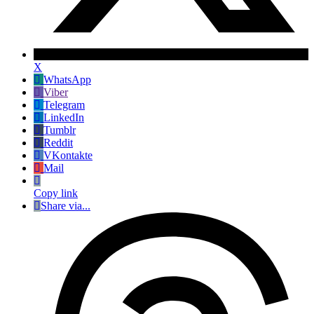
X
WhatsApp
Viber
Telegram
LinkedIn
Tumblr
Reddit
VKontakte
Mail
Copy link
Share via...