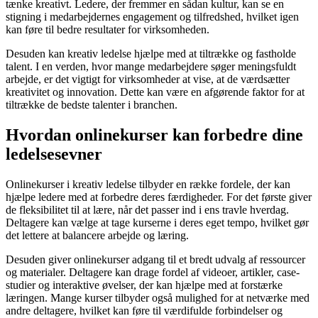
tænke kreativt. Ledere, der fremmer en sådan kultur, kan se en
stigning i medarbejdernes engagement og tilfredshed, hvilket igen
kan føre til bedre resultater for virksomheden.
Desuden kan kreativ ledelse hjælpe med at tiltrække og fastholde
talent. I en verden, hvor mange medarbejdere søger meningsfuldt
arbejde, er det vigtigt for virksomheder at vise, at de værdsætter
kreativitet og innovation. Dette kan være en afgørende faktor for at
tiltrække de bedste talenter i branchen.
Hvordan onlinekurser kan forbedre dine
ledelsesevner
Onlinekurser i kreativ ledelse tilbyder en række fordele, der kan
hjælpe ledere med at forbedre deres færdigheder. For det første giver
de fleksibilitet til at lære, når det passer ind i ens travle hverdag.
Deltagere kan vælge at tage kurserne i deres eget tempo, hvilket gør
det lettere at balancere arbejde og læring.
Desuden giver onlinekurser adgang til et bredt udvalg af ressourcer
og materialer. Deltagere kan drage fordel af videoer, artikler, case-
studier og interaktive øvelser, der kan hjælpe med at forstærke
læringen. Mange kurser tilbyder også mulighed for at netværke med
andre deltagere, hvilket kan føre til værdifulde forbindelser og