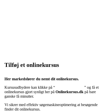
Privatlivspolitik:
Klik her – Privatlivspolitik
Cookiedeklaration:
Klik her – Cookiepolitik (EU)
Tilføj et onlinekursus
Her markedsfører du nemt dit onlinekursus.
Kursusudbydere kan klikke på “
Tilføj onlinekursus
” og få et
onlinekursus gjort synligt her på
Onlinekursus.dk
på bare
ganske få minutter.
Vi sikrer med effektiv søgemaskineoptimering at besøgende
finder dit onlinekursus.