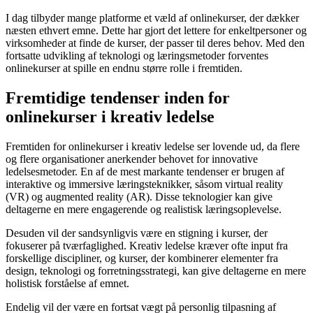
I dag tilbyder mange platforme et væld af onlinekurser, der dækker
næsten ethvert emne. Dette har gjort det lettere for enkeltpersoner og
virksomheder at finde de kurser, der passer til deres behov. Med den
fortsatte udvikling af teknologi og læringsmetoder forventes
onlinekurser at spille en endnu større rolle i fremtiden.
Fremtidige tendenser inden for
onlinekurser i kreativ ledelse
Fremtiden for onlinekurser i kreativ ledelse ser lovende ud, da flere
og flere organisationer anerkender behovet for innovative
ledelsesmetoder. En af de mest markante tendenser er brugen af
interaktive og immersive læringsteknikker, såsom virtual reality
(VR) og augmented reality (AR). Disse teknologier kan give
deltagerne en mere engagerende og realistisk læringsoplevelse.
Desuden vil der sandsynligvis være en stigning i kurser, der
fokuserer på tværfaglighed. Kreativ ledelse kræver ofte input fra
forskellige discipliner, og kurser, der kombinerer elementer fra
design, teknologi og forretningsstrategi, kan give deltagerne en mere
holistisk forståelse af emnet.
Endelig vil der være en fortsat vægt på personlig tilpasning af