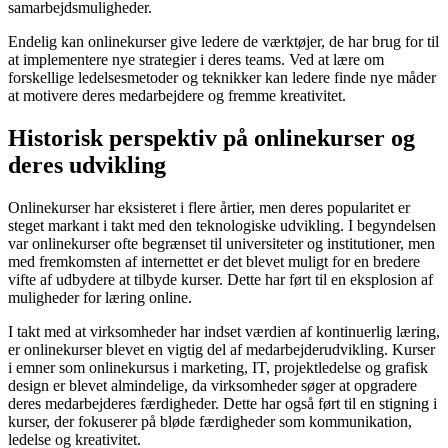
samarbejdsmuligheder.
Endelig kan onlinekurser give ledere de værktøjer, de har brug for til
at implementere nye strategier i deres teams. Ved at lære om
forskellige ledelsesmetoder og teknikker kan ledere finde nye måder
at motivere deres medarbejdere og fremme kreativitet.
Historisk perspektiv på onlinekurser og
deres udvikling
Onlinekurser har eksisteret i flere årtier, men deres popularitet er
steget markant i takt med den teknologiske udvikling. I begyndelsen
var onlinekurser ofte begrænset til universiteter og institutioner, men
med fremkomsten af internettet er det blevet muligt for en bredere
vifte af udbydere at tilbyde kurser. Dette har ført til en eksplosion af
muligheder for læring online.
I takt med at virksomheder har indset værdien af kontinuerlig læring,
er onlinekurser blevet en vigtig del af medarbejderudvikling. Kurser
i emner som onlinekursus i marketing, IT, projektledelse og grafisk
design er blevet almindelige, da virksomheder søger at opgradere
deres medarbejderes færdigheder. Dette har også ført til en stigning i
kurser, der fokuserer på bløde færdigheder som kommunikation,
ledelse og kreativitet.