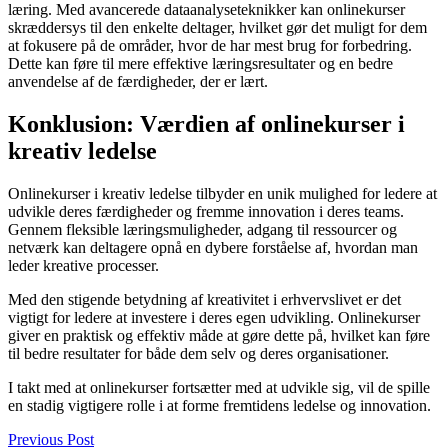
læring. Med avancerede dataanalyseteknikker kan onlinekurser
skræddersys til den enkelte deltager, hvilket gør det muligt for dem
at fokusere på de områder, hvor de har mest brug for forbedring.
Dette kan føre til mere effektive læringsresultater og en bedre
anvendelse af de færdigheder, der er lært.
Konklusion: Værdien af onlinekurser i
kreativ ledelse
Onlinekurser i kreativ ledelse tilbyder en unik mulighed for ledere at
udvikle deres færdigheder og fremme innovation i deres teams.
Gennem fleksible læringsmuligheder, adgang til ressourcer og
netværk kan deltagere opnå en dybere forståelse af, hvordan man
leder kreative processer.
Med den stigende betydning af kreativitet i erhvervslivet er det
vigtigt for ledere at investere i deres egen udvikling. Onlinekurser
giver en praktisk og effektiv måde at gøre dette på, hvilket kan føre
til bedre resultater for både dem selv og deres organisationer.
I takt med at onlinekurser fortsætter med at udvikle sig, vil de spille
en stadig vigtigere rolle i at forme fremtidens ledelse og innovation.
Previous Post