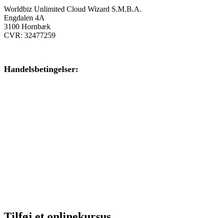
Worldbiz Unlimited Cloud Wizard S.M.B.A.
Engdalen 4A
3100 Hornbæk
CVR: 32477259
Handelsbetingelser:
Klik her – Handelsbetingelser
Privatlivspolitik:
Klik her – Privatlivspolitik
Cookiedeklaration:
Klik her – Cookiepolitik (EU)
Tilføj et onlinekursus