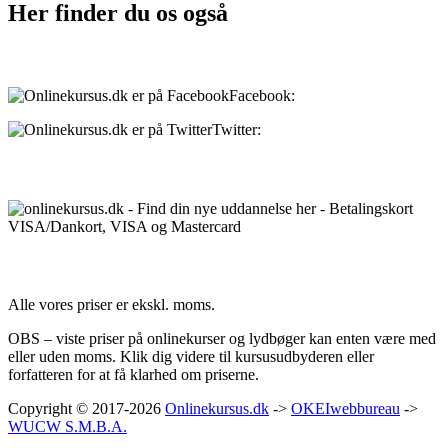
Her finder du os også
Sociale medier:
Facebook:
onlinekursus.dk
Twitter:
@Onlinekursusdk
Betalingsmuligheder:
Priser:
Alle vores priser er ekskl. moms.
OBS – viste priser på onlinekurser og lydbøger kan enten være med
eller uden moms. Klik dig videre til kursusudbyderen eller
forfatteren for at få klarhed om priserne.
Copyright © 2017-2026
Onlinekursus.dk
->
OKEIwebbureau
->
WUCW S.M.B.A.