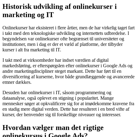
Historisk udvikling af onlinekurser i
marketing og IT
Onlinekurser har eksisteret i flere årtier, men de har virkelig taget fart
i takt med den teknologiske udvikling og internettets udbredelse. I
begyndelsen var onlinekurser ofte begrænset til universiteter og
institutioner, men i dag er der et væld af platforme, der tilbyder
kurser i alt fra marketing til IT.
I takt med at virksomheder har indset værdien af digital
markedsføring, er efterspørgslen efter onlinekurser i Google Ads og
andre marketingdiscipliner steget markant. Dette har ført til en
diversificering af kurserne, hvor både grundlæggende og avancerede
emner dækkes.
Desuden har onlinekurser i IT, såsom programmering og
dataanalyse, også oplevet en stigning i popularitet. Mange
mennesker søger at opkvalificere sig for at imødekomme kravene fra
en stadig mere digital verden. Dette har resulteret i en bred vifte af
kurser, der henvender sig til forskellige niveauer og interesser.
Hvordan vælger man det rigtige
onlinekursus i Google Ads?