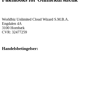
Onlinekursus.dk er en del af:
Worldbiz Unlimited Cloud Wizard S.M.B.A.
Engdalen 4A
3100 Hornbæk
CVR: 32477259
Handelsbetingelser:
Klik her – Handelsbetingelser
Privatlivspolitik:
Klik her – Privatlivspolitik
Cookiedeklaration: