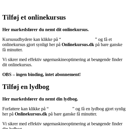
Klik her – Cookiepolitik (EU)
Tilføj et onlinekursus
Her markedsfører du nemt dit onlinekursus.
Kursusudbydere kan klikke på “
Tilføj onlinekursus
” og få et
onlinekursus gjort synligt her på
Onlinekursus.dk
på bare ganske
få minutter.
Vi sikrer med effektiv søgemaskineoptimering at besøgende finder
dit onlinekursus.
OBS – ingen binding, intet abonnement!
Tilføj en lydbog
Her markedsfører du nemt din lydbog.
Forfattere kan klikke på “
Tilføj lydbog
” og få en lydbog gjort synlig
her på
Onlinekursus.dk
på bare ganske få minutter.
Vi sikrer med effektiv søgemaskineoptimering at besøgende finder
din lydbog.