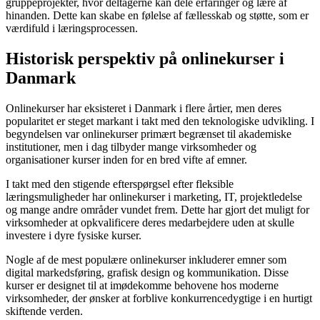
gruppeprojekter, hvor deltagerne kan dele erfaringer og lære af
hinanden. Dette kan skabe en følelse af fællesskab og støtte, som er
værdifuld i læringsprocessen.
Historisk perspektiv på onlinekurser i
Danmark
Onlinekurser har eksisteret i Danmark i flere årtier, men deres
popularitet er steget markant i takt med den teknologiske udvikling. I
begyndelsen var onlinekurser primært begrænset til akademiske
institutioner, men i dag tilbyder mange virksomheder og
organisationer kurser inden for en bred vifte af emner.
I takt med den stigende efterspørgsel efter fleksible
læringsmuligheder har onlinekurser i marketing, IT, projektledelse
og mange andre områder vundet frem. Dette har gjort det muligt for
virksomheder at opkvalificere deres medarbejdere uden at skulle
investere i dyre fysiske kurser.
Nogle af de mest populære onlinekurser inkluderer emner som
digital markedsføring, grafisk design og kommunikation. Disse
kurser er designet til at imødekomme behovene hos moderne
virksomheder, der ønsker at forblive konkurrencedygtige i en hurtigt
skiftende verden.