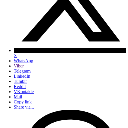
X
WhatsApp
Viber
Telegram
LinkedIn
Tumblr
Reddit
VKontakte
Mail
Copy link
Share via...