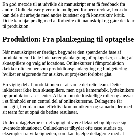
En god metode til at udvikle dit manuskript er at få feedback fra
andre. Onlinekurser giver ofte mulighed for peer review, hvor du
kan dele dit arbejde med andre kursister og få konstruktiv kritik.
Dette kan hjælpe dig med at forbedre dit manuskript og gøre det klar
til produktion.
Produktion: Fra planlægning til optagelse
Når manuskriptet er færdigt, begynder den spændende fase af
produktionen. Dette indebærer planlægning af optagelser, casting af
skuespillere og valg af locations. Onlinekurser i filmproduktion
dækker ofte emner som produktionsplanlægning og budgettering,
hvilket er afgørende for at sikre, at projektet forløber glat.
En vigtig del af produktionen er at samle det rette team. Dette
inkluderer ikke kun skuespillere, men også kamerafolk, lydteknikere
og produktionsassistenter. At lære om de forskellige roller og ansvar
i et filmhold er en central del af onlinekurserne. Deltagerne får
indsigt i, hvordan man effektivt kommunikerer og samarbejder med
sit team for at opnå de bedste resultater.
Under optagelserne er det vigtigt at være fleksibel og tilpasse sig
uventede situationer. Onlinekurser tilbyder ofte case studies og
eksempler fra virkeligheden, som kan hjælpe deltagerne med at