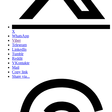
X
WhatsApp
Viber
Telegram
LinkedIn
Tumblr
Reddit
VKontakte
Mail
Copy link
Share via...