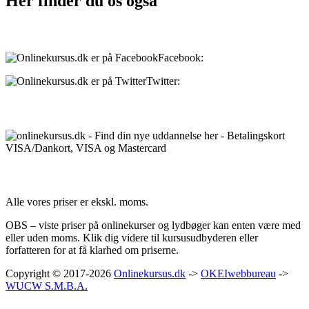
Her finder du os også
Sociale medier:
Facebook:
onlinekursus.dk
Twitter:
@Onlinekursusdk
Betalingsmuligheder:
Priser:
Alle vores priser er ekskl. moms.
OBS – viste priser på onlinekurser og lydbøger kan enten være med
eller uden moms. Klik dig videre til kursusudbyderen eller
forfatteren for at få klarhed om priserne.
Copyright © 2017-2026
Onlinekursus.dk
->
OKEIwebbureau
->
WUCW S.M.B.A.