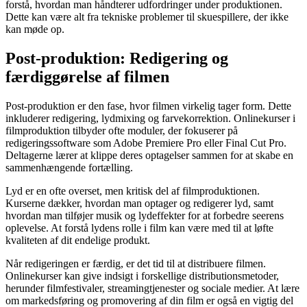
forstå, hvordan man håndterer udfordringer under produktionen.
Dette kan være alt fra tekniske problemer til skuespillere, der ikke
kan møde op.
Post-produktion: Redigering og
færdiggørelse af filmen
Post-produktion er den fase, hvor filmen virkelig tager form. Dette
inkluderer redigering, lydmixing og farvekorrektion. Onlinekurser i
filmproduktion tilbyder ofte moduler, der fokuserer på
redigeringssoftware som Adobe Premiere Pro eller Final Cut Pro.
Deltagerne lærer at klippe deres optagelser sammen for at skabe en
sammenhængende fortælling.
Lyd er en ofte overset, men kritisk del af filmproduktionen.
Kurserne dækker, hvordan man optager og redigerer lyd, samt
hvordan man tilføjer musik og lydeffekter for at forbedre seerens
oplevelse. At forstå lydens rolle i film kan være med til at løfte
kvaliteten af dit endelige produkt.
Når redigeringen er færdig, er det tid til at distribuere filmen.
Onlinekurser kan give indsigt i forskellige distributionsmetoder,
herunder filmfestivaler, streamingtjenester og sociale medier. At lære
om markedsføring og promovering af din film er også en vigtig del