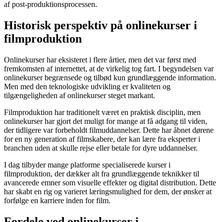
af post-produktionsprocessen.
Historisk perspektiv på onlinekurser i
filmproduktion
Onlinekurser har eksisteret i flere årtier, men det var først med
fremkomsten af internettet, at de virkelig tog fart. I begyndelsen var
onlinekurser begrænsede og tilbød kun grundlæggende information.
Men med den teknologiske udvikling er kvaliteten og
tilgængeligheden af onlinekurser steget markant.
Filmproduktion har traditionelt været en praktisk disciplin, men
onlinekurser har gjort det muligt for mange at få adgang til viden,
der tidligere var forbeholdt filmuddannelser. Dette har åbnet dørene
for en ny generation af filmskabere, der kan lære fra eksperter i
branchen uden at skulle rejse eller betale for dyre uddannelser.
I dag tilbyder mange platforme specialiserede kurser i
filmproduktion, der dækker alt fra grundlæggende teknikker til
avancerede emner som visuelle effekter og digital distribution. Dette
har skabt en rig og varieret læringsmulighed for dem, der ønsker at
forfølge en karriere inden for film.
Fordele ved onlinekurser i