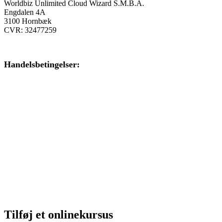
Worldbiz Unlimited Cloud Wizard S.M.B.A.
Engdalen 4A
3100 Hornbæk
CVR: 32477259
Handelsbetingelser:
Klik her – Handelsbetingelser
Privatlivspolitik:
Klik her – Privatlivspolitik
Cookiedeklaration:
Klik her – Cookiepolitik (EU)
Tilføj et onlinekursus