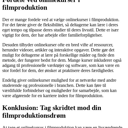
filmproduktion
Der er mange fordele ved at vælge onlinekurser i filmproduktion.
For det første giver de fleksibilitet, så deltagerne kan lære i deres
eget tempo og tilpasse deres studier til deres livsstil. Dette er især
vigtigt for dem, der har arbejde eller familieforpligtelser.
Desuden tilbyder onlinekurser ofte en bred vifte af ressourcer,
herunder videoer, artikler og interaktive opgaver. Dette gør det
muligt for deltagerne at lære på forskellige måder og finde den
metode, der fungerer bedst for dem. Mange kurser inkluderer også
adgang til professionelle værktøjer og software, som kan være en
stor fordel for dem, der ønsker at praktisere deres færdigheder.
Endelig giver onlinekurser mulighed for at netværke med andre
studerende og professionelle i branchen. Dette kan føre til
værdifulde forbindelser og muligheder for samarbejde, som kan
være afgørende for en karriere inden for filmproduktion.
Konklusion: Tag skridtet mod din
filmproduktionsdrøm
At tage et onlinekursus i filmproduktion kan være en livsændrende