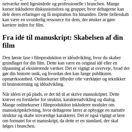
netværke med ligesindede og professionelle i branchen. Mange
kurser inkluderer diskussionsfora og grupper, hvor deltagerne kan
dele deres erfaringer og få inspiration fra hinanden. Dette fællesskab
kan være en uvurderlig ressource for dem, der ønsker at gøre
karriere inden for film.
Fra idé til manuskript: Skabelsen af din
film
Den første fase i filmproduktion er idéudvikling, hvor du skaber
grundlaget for din film. Dette kan være en original idé eller en
tilpasning af eksisterende værker. Det er vigtigt at overveje, hvad der
gør din historie unik, og hvordan den kan fange publikums
opmærksomhed. Onlinekurser tilbyder ofte værktøjer og teknikker
til brainstorming og idéudvikling.
Når idéen er på plads, er det tid til at skrive manuskriptet. Dette
kræver en forståelse for struktur, karakterudvikling og dialog.
Mange onlinekurser i filmproduktion inkluderer moduler om
manuskriptskrivning, hvor deltagerne lærer at opbygge en narrativ
struktur og skabe troværdige karakterer. Det er også vigtigt at lære
om formatet for et manuskript, da dette er en standard, der skal
følges i branchen.