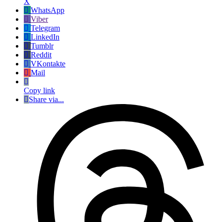
X
WhatsApp
Viber
Telegram
LinkedIn
Tumblr
Reddit
VKontakte
Mail
Copy link
Share via...