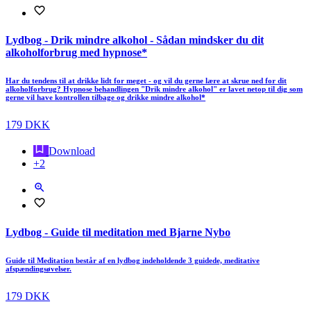
Lydbog - Drik mindre alkohol - Sådan mindsker du dit
alkoholforbrug med hypnose*
Har du tendens til at drikke lidt for meget - og vil du gerne lære at skrue ned for dit
alkoholforbrug? Hypnose behandlingen "Drik mindre alkohol" er lavet netop til dig som
gerne vil have kontrollen tilbage og drikke mindre alkohol*
179 DKK
Download
+2
Lydbog - Guide til meditation med Bjarne Nybo
Guide til Meditation består af en lydbog indeholdende 3 guidede, meditative
afspændingsøvelser.
179 DKK