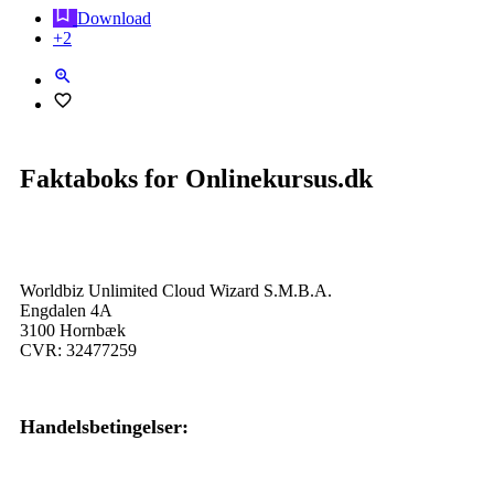
Download
+2
Faktaboks for Onlinekursus.dk
Onlinekursus.dk er en del af:
Worldbiz Unlimited Cloud Wizard S.M.B.A.
Engdalen 4A
3100 Hornbæk
CVR: 32477259
Handelsbetingelser:
Klik her – Handelsbetingelser