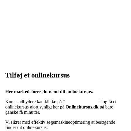
Privatlivspolitik:
Klik her – Privatlivspolitik
Cookiedeklaration:
Klik her – Cookiepolitik (EU)
Tilføj et onlinekursus
Her markedsfører du nemt dit onlinekursus.
Kursusudbydere kan klikke på “
Tilføj onlinekursus
” og få et
onlinekursus gjort synligt her på
Onlinekursus.dk
på bare
ganske få minutter.
Vi sikrer med effektiv søgemaskineoptimering at besøgende
finder dit onlinekursus.