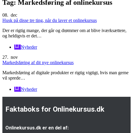
Tag:
Markedsføring af onlinekursus
08.
dec
Husk på disse tre ting, når du laver et onlinekursus
Der er rigtig mange, der går og drømmer om at blive iværksættere,
og heldigvis er det…
Nyheder
27.
nov
Markedsføring af dit nye onlinekursus
Markedsføring af digitale produkter er rigtig vigtigt, hvis man gerne
vil sprede…
Nyheder
Faktaboks for Onlinekursus.dk
Onlinekursus.dk er en del af: