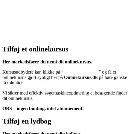
Klik her – Privatlivspolitik
Cookiedeklaration:
Klik her – Cookiepolitik (EU)
Tilføj et onlinekursus
Her markedsfører du nemt dit onlinekursus.
Kursusudbydere kan klikke på “
Tilføj onlinekursus
” og få et
onlinekursus gjort synligt her på
Onlinekursus.dk
på bare ganske
få minutter.
Vi sikrer med effektiv søgemaskineoptimering at besøgende finder
dit onlinekursus.
OBS – ingen binding, intet abonnement!
Tilføj en lydbog
Her markedsfører du nemt din lydbog.