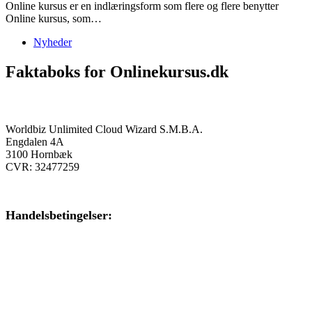
Online kursus er en indlæringsform som flere og flere benytter
Online kursus, som…
Nyheder
Faktaboks for Onlinekursus.dk
Onlinekursus.dk er en del af:
Worldbiz Unlimited Cloud Wizard S.M.B.A.
Engdalen 4A
3100 Hornbæk
CVR: 32477259
Handelsbetingelser:
Klik her – Handelsbetingelser
Privatlivspolitik: