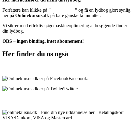
Forfattere kan klikke på “
Tilføj lydbog
” og få en lydbog gjort synlig
her på
Onlinekursus.dk
på bare ganske få minutter.
Vi sikrer med effektiv søgemaskineoptimering at besøgende finder
din lydbog.
OBS – ingen binding, intet abonnement!
Her finder du os også
Sociale medier:
Facebook:
onlinekursus.dk
Twitter:
@Onlinekursusdk
Betalingsmuligheder:
Priser: