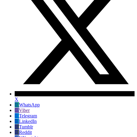
X
WhatsApp
Viber
Telegram
LinkedIn
Tumblr
Reddit