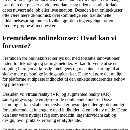
især dem der ønsker at videreuddanne sig uden at skulle forlade
deres nuværende job eller livssituation. Desuden kan onlinekurser
ofte være mere økonomisk overkommelige end traditionelle
uddannelsesprogrammer, hvilket gør dem tilgængelige for en
bredere gruppe af mennesker.
Fremtidens onlinekurser: Hvad kan vi
forvente?
Fremtiden for onlinekurser ser lys ud, med fortsatte innovationer
inden for teknologi og læringsmetoder. Vi kan forvente at se en
stigning i brugen af kunstig intelligens og machine learning til at
skabe mere personlige læringsoplevelser. Dette vil gøre det muligt
for platforme at tilpasse indholdet til den enkelte studerendes behov
og præferencer.
Desuden vil virtual reality (VR) og augmented reality (AR)
sandsynligvis spille en større rolle i onlineuddannelse. Disse
teknologier kan skabe immersive læringsmiljøer, der gør det muligt
for studerende at interagere med indholdet på en helt ny måde. Dette
kan især være nyttigt i fag som medicin, ingeniørvidenskab og
design, hvor praktisk erfaring er afgørende.