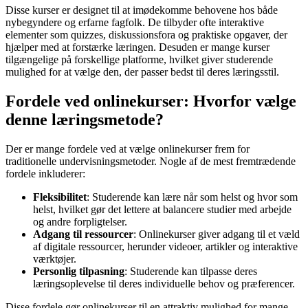
Disse kurser er designet til at imødekomme behovene hos både
nybegyndere og erfarne fagfolk. De tilbyder ofte interaktive
elementer som quizzes, diskussionsfora og praktiske opgaver, der
hjælper med at forstærke læringen. Desuden er mange kurser
tilgængelige på forskellige platforme, hvilket giver studerende
mulighed for at vælge den, der passer bedst til deres læringsstil.
Fordele ved onlinekurser: Hvorfor vælge
denne læringsmetode?
Der er mange fordele ved at vælge onlinekurser frem for
traditionelle undervisningsmetoder. Nogle af de mest fremtrædende
fordele inkluderer:
Fleksibilitet
: Studerende kan lære når som helst og hvor som
helst, hvilket gør det lettere at balancere studier med arbejde
og andre forpligtelser.
Adgang til ressourcer
: Onlinekurser giver adgang til et væld
af digitale ressourcer, herunder videoer, artikler og interaktive
værktøjer.
Personlig tilpasning
: Studerende kan tilpasse deres
læringsoplevelse til deres individuelle behov og præferencer.
Disse fordele gør onlinekurser til en attraktiv mulighed for mange,