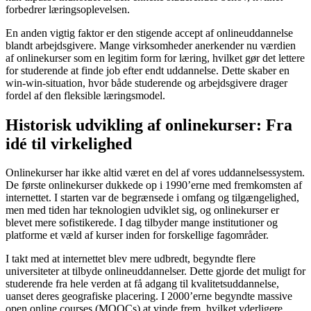
forbedrer læringsoplevelsen.
En anden vigtig faktor er den stigende accept af onlineuddannelse
blandt arbejdsgivere. Mange virksomheder anerkender nu værdien
af onlinekurser som en legitim form for læring, hvilket gør det lettere
for studerende at finde job efter endt uddannelse. Dette skaber en
win-win-situation, hvor både studerende og arbejdsgivere drager
fordel af den fleksible læringsmodel.
Historisk udvikling af onlinekurser: Fra
idé til virkelighed
Onlinekurser har ikke altid været en del af vores uddannelsessystem.
De første onlinekurser dukkede op i 1990’erne med fremkomsten af
internettet. I starten var de begrænsede i omfang og tilgængelighed,
men med tiden har teknologien udviklet sig, og onlinekurser er
blevet mere sofistikerede. I dag tilbyder mange institutioner og
platforme et væld af kurser inden for forskellige fagområder.
I takt med at internettet blev mere udbredt, begyndte flere
universiteter at tilbyde onlineuddannelser. Dette gjorde det muligt for
studerende fra hele verden at få adgang til kvalitetsuddannelse,
uanset deres geografiske placering. I 2000’erne begyndte massive
open online courses (MOOCs) at vinde frem, hvilket yderligere