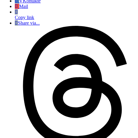
VKontakte
Mail
Copy link
Share via...