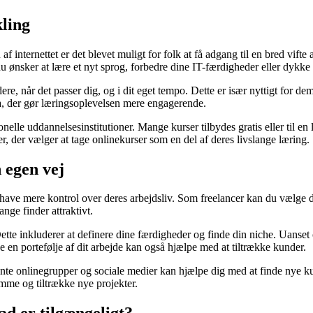
kling
internettet er det blevet muligt for folk at få adgang til en bred vifte 
ønsker at lære et nyt sprog, forbedre dine IT-færdigheder eller dykke ne
dere, når det passer dig, og i dit eget tempo. Dette er især nyttigt for 
a, der gør læringsoplevelsen mere engagerende.
e uddannelsesinstitutioner. Mange kurser tilbydes gratis eller til en la
ker, der vælger at tage onlinekurser som en del af deres livslange læring.
 egen vej
 have mere kontrol over deres arbejdsliv. Som freelancer kan du vælge d
nge finder attraktivt.
 Dette inkluderer at definere dine færdigheder og finde din niche. Uanset 
ge en portefølje af dit arbejde kan også hjælpe med at tiltrække kunder.
levante onlinegrupper og sociale medier kan hjælpe dig med at finde nye
mme og tiltrække nye projekter.