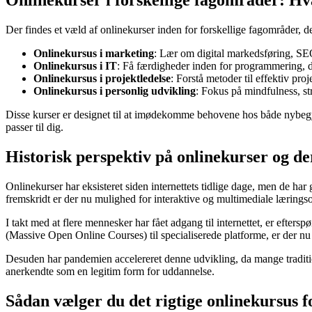
Onlinekurser i forskellige fagområder: Hv
Der findes et væld af onlinekurser inden for forskellige fagområder, 
Onlinekursus i marketing
: Lær om digital markedsføring, SE
Onlinekursus i IT
: Få færdigheder inden for programmering, d
Onlinekursus i projektledelse
: Forstå metoder til effektiv pro
Onlinekursus i personlig udvikling
: Fokus på mindfulness, st
Disse kurser er designet til at imødekomme behovene hos både nybegynd
passer til dig.
Historisk perspektiv på onlinekurser og de
Onlinekurser har eksisteret siden internettets tidlige dage, men de h
fremskridt er der nu mulighed for interaktive og multimediale læringso
I takt med at flere mennesker har fået adgang til internettet, er efters
(Massive Open Online Courses) til specialiserede platforme, er der nu
Desuden har pandemien accelereret denne udvikling, da mange traditione
anerkendte som en legitim form for uddannelse.
Sådan vælger du det rigtige onlinekursus f