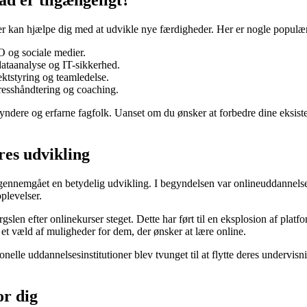
ad er tilgængeligt?
der kan hjælpe dig med at udvikle nye færdigheder. Her er nogle populær
O og sociale medier.
ataanalyse og IT-sikkerhed.
jektstyring og teamledelse.
resshåndtering og coaching.
ere og erfarne fagfolk. Uanset om du ønsker at forbedre dine eksistere
res udvikling
ar gennemgået en betydelig udvikling. I begyndelsen var onlineuddannels
plevelser.
pørgslen efter onlinekurser steget. Dette har ført til en eksplosion af p
 et væld af muligheder for dem, der ønsker at lære online.
lle uddannelsesinstitutioner blev tvunget til at flytte deres undervisn
or dig