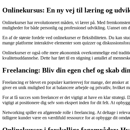
Onlinekursus: En ny vej til læring og udvi
Onlinekurser har revolutioneret måden, vi lærer på. Med fremkomsten af 
muligheder for både personlig og professionel udvikling. Uanset om du 
En af de største fordele ved onlinekurser er fleksibiliteten. Du kan stu
mange platforme interaktive elementer som quizzer og diskussionsfor
Onlinekurser er også ofte mere økonomisk overkommelige end traditionell
kvalitetsuddannelse. Dette har ført til en stigning i antallet af mennes
Freelancing: Bliv din egen chef og skab din
Freelancing er blevet en populær karrierevej for mange, der ønsker at
giver en unik mulighed for at balancere arbejde og privatliv, hvilket ma
For at få succes som freelancer er det vigtigt at have en klar strategi.
vigtigt at positionere dig selv som ekspert inden for dit felt. At opbyg
Networking spiller en afgørende rolle i freelancing. At deltage i re
tidligere kunder være en værdifuld ressource for at opbygge dit omdø