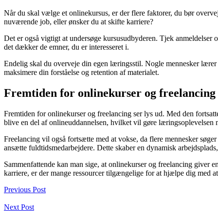
Når du skal vælge et onlinekursus, er der flere faktorer, du bør overv
nuværende job, eller ønsker du at skifte karriere?
Det er også vigtigt at undersøge kursusudbyderen. Tjek anmeldelser og v
det dækker de emner, du er interesseret i.
Endelig skal du overveje din egen læringsstil. Nogle mennesker lærer 
maksimere din forståelse og retention af materialet.
Fremtiden for onlinekurser og freelancing
Fremtiden for onlinekurser og freelancing ser lys ud. Med den fortsatt
blive en del af onlineuddannelsen, hvilket vil gøre læringsoplevelsen
Freelancing vil også fortsætte med at vokse, da flere mennesker søger f
ansætte fuldtidsmedarbejdere. Dette skaber en dynamisk arbejdsplads, 
Sammenfattende kan man sige, at onlinekurser og freelancing giver en
karriere, er der mange ressourcer tilgængelige for at hjælpe dig med a
Previous Post
Next Post