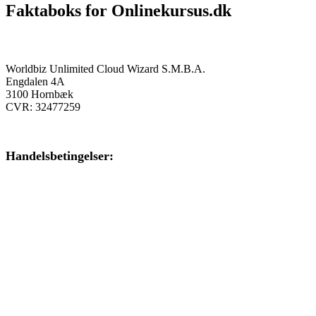
Faktaboks for Onlinekursus.dk
Onlinekursus.dk er en del af:
Worldbiz Unlimited Cloud Wizard S.M.B.A.
Engdalen 4A
3100 Hornbæk
CVR: 32477259
Handelsbetingelser:
Klik her – Handelsbetingelser
Privatlivspolitik:
Klik her – Privatlivspolitik
Cookiedeklaration: