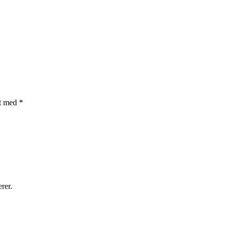
et med
*
rer.