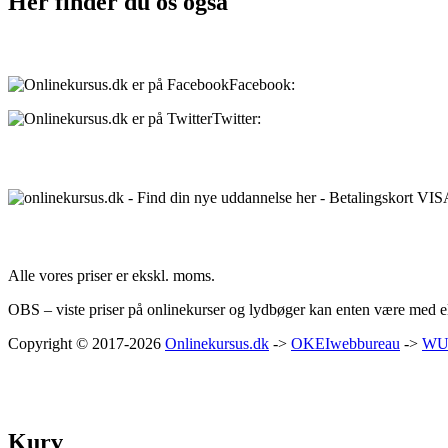
Her finder du os også
Sociale medier:
Facebook:
onlinekursus.dk
Twitter:
@Onlinekursusdk
Betalingsmuligheder:
Priser:
Alle vores priser er ekskl. moms.
OBS – viste priser på onlinekurser og lydbøger kan enten være med ell
Copyright © 2017-2026
Onlinekursus.dk
->
OKEIwebbureau
->
WU
Kurv