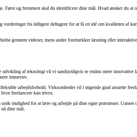
eje. Først og fremmest skal du identificere dine mål. Hvad ønsker du at o
urderinger fra tidligere deltagere for at få en idé om kvaliteten af kur
bedst gennem videoer, mens andre foretrækker læsning eller interaktive 
e udvikling af teknologi vil vi sandsynligvis se endnu mere innovative 
 mere immersiv.
leksible arbejdsforhold. Virksomheder vil i stigende grad ansætte freela
hvor freelancere kan trives.
 unik mulighed for at lære og arbejde på dine egne præmisser. Uanset o
t nå dine mål.