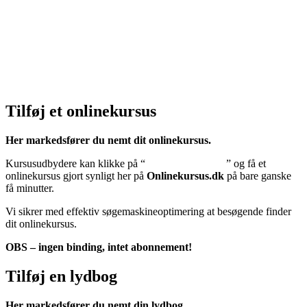
Klik her – Privatlivspolitik
Cookiedeklaration:
Klik her – Cookiepolitik (EU)
Tilføj et onlinekursus
Her markedsfører du nemt dit onlinekursus.
Kursusudbydere kan klikke på “
Tilføj onlinekursus
” og få et
onlinekursus gjort synligt her på
Onlinekursus.dk
på bare ganske
få minutter.
Vi sikrer med effektiv søgemaskineoptimering at besøgende finder
dit onlinekursus.
OBS – ingen binding, intet abonnement!
Tilføj en lydbog
Her markedsfører du nemt din lydbog.