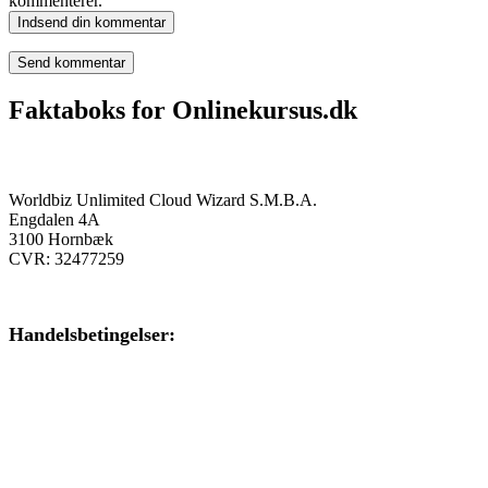
kommenterer.
Indsend din kommentar
Faktaboks for Onlinekursus.dk
Onlinekursus.dk er en del af:
Worldbiz Unlimited Cloud Wizard S.M.B.A.
Engdalen 4A
3100 Hornbæk
CVR: 32477259
Handelsbetingelser:
Klik her – Handelsbetingelser
Privatlivspolitik: