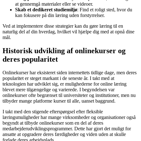
at gennemgå materialer eller se videoer.
Skab et dedikeret studiemiljø
: Find et roligt sted, hvor du
kan fokusere på din læring uden forstyrrelser.
Ved at implementere disse strategier kan du gøre læring til en
naturlig del af din hverdag, hvilket vil hjælpe dig med at opnå dine
mål.
Historisk udvikling af onlinekurser og
deres popularitet
Onlinekurser har eksisteret siden internettets tidlige dage, men deres
popularitet er steget markant i de seneste år. I takt med at
teknologien har udviklet sig, er mulighederne for online læring
blevet mere tilgængelige og varierede. I begyndelsen var
onlinekurser ofte begrænset til universiteter og institutioner, men nu
tilbyder mange platforme kurser til alle, uanset baggrund.
I takt med den stigende efterspørgsel efter fleksible
læringsmuligheder har mange virksomheder og organisationer også
begyndt at tilbyde onlinekurser som en del af deres
medarbejderudviklingsprogrammer. Dette har gjort det muligt for
ansatte at opgradere deres færdigheder og viden uden at skulle
forlade deres arbejdsplads.