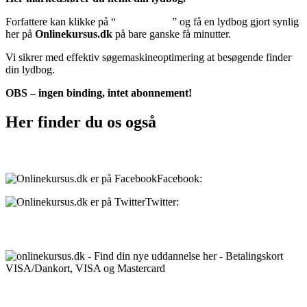
Forfattere kan klikke på “
Tilføj lydbog
” og få en lydbog gjort synlig
her på
Onlinekursus.dk
på bare ganske få minutter.
Vi sikrer med effektiv søgemaskineoptimering at besøgende finder
din lydbog.
OBS – ingen binding, intet abonnement!
Her finder du os også
Sociale medier:
Facebook:
onlinekursus.dk
Twitter:
@Onlinekursusdk
Betalingsmuligheder:
Priser: