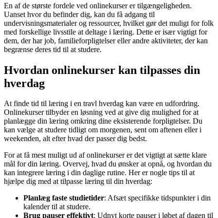
En af de største fordele ved onlinekurser er tilgængeligheden.
Uanset hvor du befinder dig, kan du få adgang til
undervisningsmaterialer og ressourcer, hvilket gør det muligt for folk
med forskellige livsstile at deltage i læring. Dette er især vigtigt for
dem, der har job, familieforpligtelser eller andre aktiviteter, der kan
begrænse deres tid til at studere.
Hvordan onlinekurser kan tilpasses din
hverdag
At finde tid til læring i en travl hverdag kan være en udfordring.
Onlinekurser tilbyder en løsning ved at give dig mulighed for at
planlægge din læring omkring dine eksisterende forpligtelser. Du
kan vælge at studere tidligt om morgenen, sent om aftenen eller i
weekenden, alt efter hvad der passer dig bedst.
For at få mest muligt ud af onlinekurser er det vigtigt at sætte klare
mål for din læring. Overvej, hvad du ønsker at opnå, og hvordan du
kan integrere læring i din daglige rutine. Her er nogle tips til at
hjælpe dig med at tilpasse læring til din hverdag:
Planlæg faste studietider
: Afsæt specifikke tidspunkter i din
kalender til at studere.
Brug pauser effektivt
: Udnyt korte pauser i løbet af dagen til