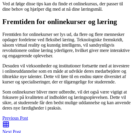
Ved at følge disse tips kan du finde et onlinekursus, der passer til
dine behov og hjælper dig med at nå dine læringsmål.
Fremtiden for onlinekurser og læring
Fremtiden for onlinekurser ser lys ud, da flere og flere mennesker
opdager fordelene ved fleksibel læring. Teknologiske fremskridt,
såsom virtual reality og kunstig intelligens, vil sandsynligvis
revolutionere online læring yderligere, hvilket giver mere interaktive
og engagerende oplevelser.
Desuden vil virksomheder og institutioner fortsætte med at investere
i onlineuddannelse som en måde at udvikle deres medarbejdere og
tiltrække nye talenter. Dette vil føre til en endnu større diversitet af
kurser og specialiseringer, der er tilgængelige for studerende.
Som onlinekurser bliver mere udbredte, vil det også være vigtigt at
fokusere på kvaliteten af indholdet og læringsoplevelsen. Dette vil
sikre, at studerende får den bedst mulige uddannelse og kan anvende
deres nye færdigheder i praksis.
Previous Post
Next Post