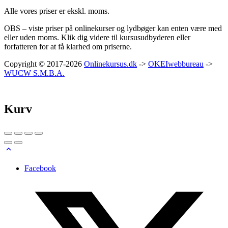
Alle vores priser er ekskl. moms.
OBS – viste priser på onlinekurser og lydbøger kan enten være med
eller uden moms. Klik dig videre til kursusudbyderen eller
forfatteren for at få klarhed om priserne.
Copyright © 2017-2026
Onlinekursus.dk
->
OKEIwebbureau
->
WUCW S.M.B.A.
Kurv
Facebook