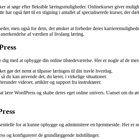
ker at søge efter fleksible læringsmuligheder. Onlinekurser giver mulighe
te har også ført til en stigning i antallet af specialiserede kurser, der
gheder, men også for dem, der ønsker at forbedre deres karrieremulighed
 anerkendelse af værdien af livslang læring.
Press
e dig med at opbygge din online tilstedeværelse. Her er nogle af de mes
et gør det nemt at tilpasse læringen til din travle hverdag.
så du kan anvende det, du lærer, i virkelige situationer.
herunder videoer, artikler og support fra instruktører.
er at lære WordPress og skabe deres eget online univers. Uanset om du øn
Press
entielle for at kunne opbygge og administrere en hjemmeside. Her er no
ess og konfigurerer de grundlæggende indstillinger.