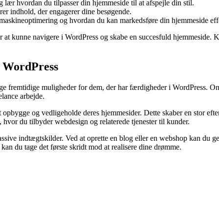
 lær hvordan du tilpasser din hjemmeside til at afspejle din stil.
cerer indhold, der engagerer dine besøgende.
emaskineoptimering og hvordan du kan markedsføre din hjemmeside effe
at kunne navigere i WordPress og skabe en succesfuld hjemmeside. Kurset
i WordPress
nge fremtidige muligheder for dem, der har færdigheder i WordPress. Onl
elance arbejde.
opbygge og vedligeholde deres hjemmesider. Dette skaber en stor efter
hvor du tilbyder webdesign og relaterede tjenester til kunder.
sive indtægtskilder. Ved at oprette en blog eller en webshop kan du gen
kan du tage det første skridt mod at realisere dine drømme.