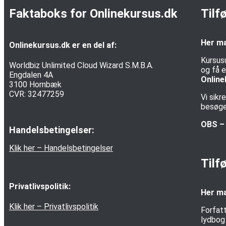
Faktaboks for Onlinekursus.dk
Tilf
Her ma
Onlinekursus.dk er en del af:
Kursus
Worldbiz Unlimited Cloud Wizard S.M.B.A.
og få e
Engdalen 4A
Online
3100 Hornbæk
CVR: 32477259
Vi sik
besøgen
OBS – 
Handelsbetingelser:
Klik her – Handelsbetingelser
Tilf
Privatlivspolitik:
Her ma
Klik her – Privatlivspolitik
Forfatt
lydbog 