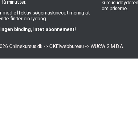
få minutter.
kursusudbyderen 
om priserne.
rer med effektiv søgemaskineoptimering at
nde finder din lydbog.
ingen binding, intet abonnement!
2026
Onlinekursus.dk
->
OKEIwebbureau
->
WUCW S.M.B.A.