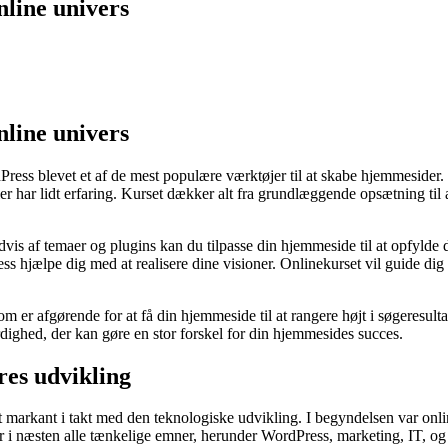
nline univers
nline univers
ordPress blevet et af de mest populære værktøjer til at skabe hjemmesider
har lidt erfaring. Kurset dækker alt fra grundlæggende opsætning til ava
dvis af temaer og plugins kan du tilpasse din hjemmeside til at opfylde
 hjælpe dig med at realisere dine visioner. Onlinekurset vil guide di
 er afgørende for at få din hjemmeside til at rangere højt i søgeresultat
rdighed, der kan gøre en stor forskel for din hjemmesides succes.
res udvikling
get markant i takt med den teknologiske udvikling. I begyndelsen var onlin
ser i næsten alle tænkelige emner, herunder WordPress, marketing, IT, o