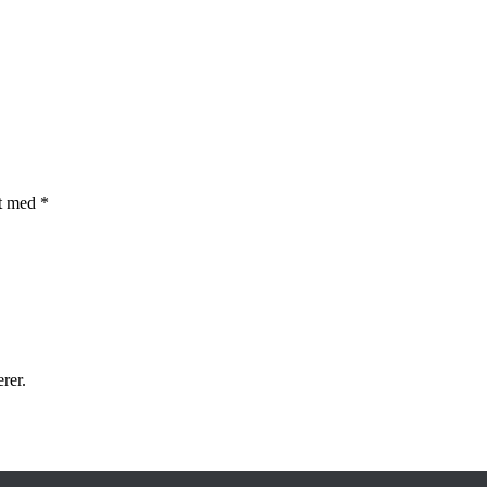
et med
*
rer.