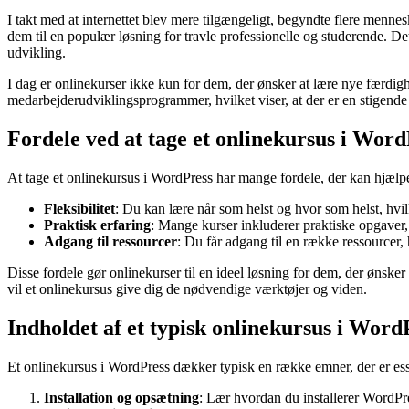
I takt med at internettet blev mere tilgængeligt, begyndte flere mennes
dem til en populær løsning for travle professionelle og studerende. Det
udvikling.
I dag er onlinekurser ikke kun for dem, der ønsker at lære nye færdi
medarbejderudviklingsprogrammer, hvilket viser, at der er en stigende
Fordele ved at tage et onlinekursus i Word
At tage et onlinekursus i WordPress har mange fordele, der kan hjælp
Fleksibilitet
: Du kan lære når som helst og hvor som helst, hvilk
Praktisk erfaring
: Mange kurser inkluderer praktiske opgaver, 
Adgang til ressourcer
: Du får adgang til en række ressourcer, 
Disse fordele gør onlinekurser til en ideel løsning for dem, der ønsk
vil et onlinekursus give dig de nødvendige værktøjer og viden.
Indholdet af et typisk onlinekursus i Word
Et onlinekursus i WordPress dækker typisk en række emner, der er ess
Installation og opsætning
: Lær hvordan du installerer WordPr