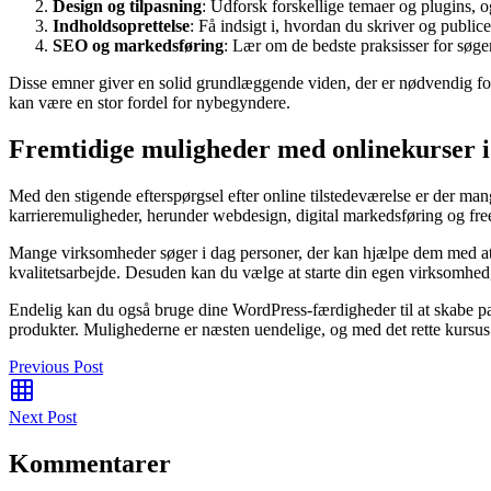
Design og tilpasning
: Udforsk forskellige temaer og plugins, og
Indholdsoprettelse
: Få indsigt i, hvordan du skriver og publi
SEO og markedsføring
: Lær om de bedste praksisser for søg
Disse emner giver en solid grundlæggende viden, der er nødvendig for 
kan være en stor fordel for nybegyndere.
Fremtidige muligheder med onlinekurser 
Med den stigende efterspørgsel efter online tilstedeværelse er der ma
karrieremuligheder, herunder webdesign, digital markedsføring og fre
Mange virksomheder søger i dag personer, der kan hjælpe dem med at 
kvalitetsarbejde. Desuden kan du vælge at starte din egen virksomhed, 
Endelig kan du også bruge dine WordPress-færdigheder til at skabe pas
produkter. Mulighederne er næsten uendelige, og med det rette kursus 
Previous Post
Next Post
Kommentarer