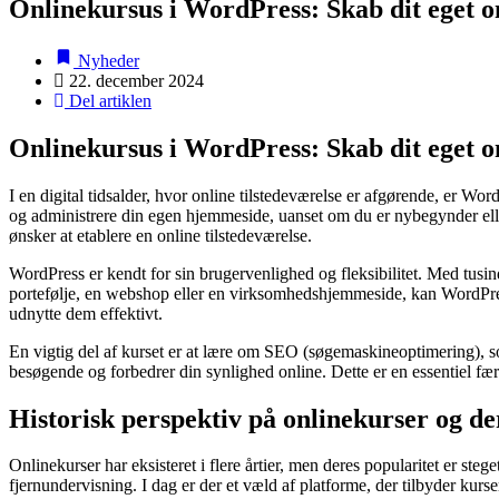
Onlinekursus i WordPress: Skab dit eget o
Nyheder
22. december 2024
Del artiklen
Onlinekursus i WordPress: Skab dit eget o
I en digital tidsalder, hvor online tilstedeværelse er afgørende, er W
og administrere din egen hjemmeside, uanset om du er nybegynder eller 
ønsker at etablere en online tilstedeværelse.
WordPress er kendt for sin brugervenlighed og fleksibilitet. Med tusin
portefølje, en webshop eller en virksomhedshjemmeside, kan WordPress
udnytte dem effektivt.
En vigtig del af kurset er at lære om SEO (søgemaskineoptimering), som
besøgende og forbedrer din synlighed online. Dette er en essentiel fæ
Historisk perspektiv på onlinekurser og de
Onlinekurser har eksisteret i flere årtier, men deres popularitet er ste
fjernundervisning. I dag er der et væld af platforme, der tilbyder kur