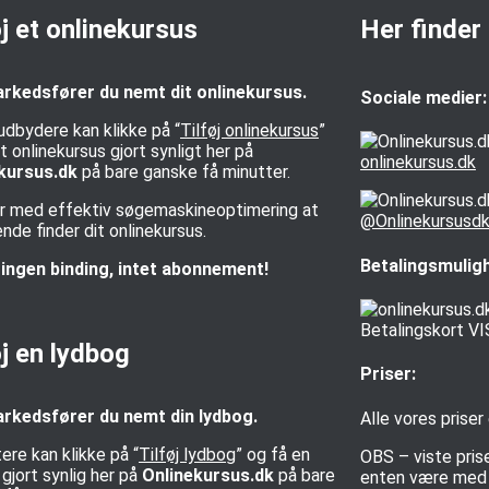
øj et onlinekursus
Her finder
rkedsfører du nemt dit onlinekursus.
Sociale medier:
udbydere kan klikke på “
Tilføj onlinekursus
”
t onlinekursus gjort synligt her på
onlinekursus.dk
kursus.dk
på bare ganske få minutter.
rer med effektiv søgemaskineoptimering at
@Onlinekursusd
de finder dit onlinekursus.
Betalingsmulig
ingen binding, intet abonnement!
øj en lydbog
Priser:
rkedsfører du nemt din lydbog.
Alle vores priser
ere kan klikke på “
Tilføj lydbog
” og få en
OBS – viste pris
gjort synlig her på
Onlinekursus.dk
på bare
enten være med e