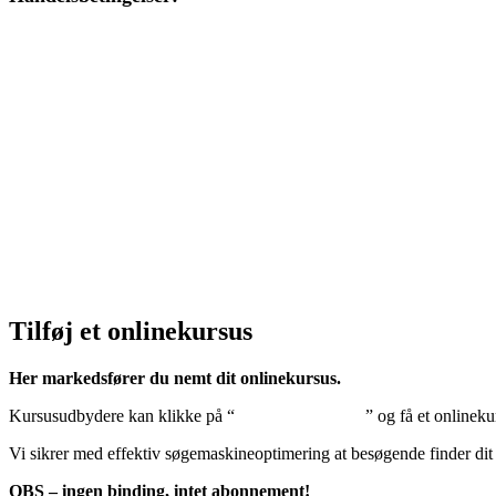
Klik her – Handelsbetingelser
Privatlivspolitik:
Klik her – Privatlivspolitik
Cookiedeklaration:
Klik her – Cookiepolitik (EU)
Tilføj et onlinekursus
Her markedsfører du nemt dit onlinekursus.
Kursusudbydere kan klikke på “
Tilføj onlinekursus
” og få et onlineku
Vi sikrer med effektiv søgemaskineoptimering at besøgende finder dit
OBS – ingen binding, intet abonnement!