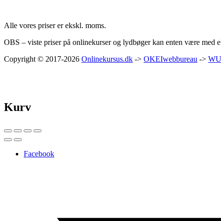
Priser:
Alle vores priser er ekskl. moms.
OBS – viste priser på onlinekurser og lydbøger kan enten være med ell
Copyright © 2017-2026
Onlinekursus.dk
->
OKEIwebbureau
->
WU
Kurv
Facebook