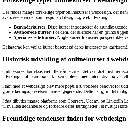
Forskellige typer onlinekurser i webdesign
Der findes mange forskellige typer onlinekurser i webdesign, der he
avancerede emner som responsivt design og webudvikling.
Begynderkurser
: Disse kurser introducerer de grundlæggende k
Avancerede kurser
: For dem, der allerede har en grundlægge
Specialiserede kurser
: Nogle kurser fokuserer på specifikke 
Deltagerne kan vælge kurser baseret på deres interesser og karrieremål
Historisk udvikling af onlinekurser i webd
Onlinekurser har eksisteret i flere årtier, men det var først med fremko
udviklingen af teknologi er kurserne blevet mere interaktive og visuell
I takt med at webdesign blev mere populært, voksede behovet for uddan
gjorde læringsoplevelsen mere engagerende. Dette har gjort det muligt
I dag tilbyder mange platforme som Coursera, Udemy og LinkedIn Learn
til kvalitetsuddannelse og forbedre deres færdigheder i et hurtigt skift
Fremtidige tendenser inden for webdesign 