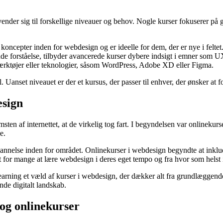
nvender sig til forskellige niveauer og behov. Nogle kurser fokuserer
oncepter inden for webdesign og er ideelle for dem, der er nye i feltet
nde forståelse, tilbyder avancerede kurser dybere indsigt i emner som
værktøjer eller teknologier, såsom WordPress, Adobe XD eller Figma.
. Uanset niveauet er der et kursus, der passer til enhver, der ønsker at
esign
msten af internettet, at de virkelig tog fart. I begyndelsen var onlineku
e.
nelse inden for området. Onlinekurser i webdesign begyndte at inkludere
 for mange at lære webdesign i deres eget tempo og fra hvor som helst 
ing et væld af kurser i webdesign, der dækker alt fra grundlæggende til
ende digitalt landskab.
og onlinekurser