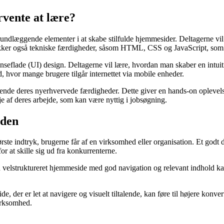
rvente at lære?
undlæggende elementer i at skabe stilfulde hjemmesider. Deltagerne vil 
 dækker også tekniske færdigheder, såsom HTML, CSS og JavaScript, som
ænseflade (UI) design. Deltagerne vil lære, hvordan man skaber en intui
d, hvor mange brugere tilgår internettet via mobile enheder.
vende deres nyerhvervede færdigheder. Dette giver en hands-on oplevels
je af deres arbejde, som kan være nyttig i jobsøgning.
rden
 første indtryk, brugerne får af en virksomhed eller organisation. Et go
or at skille sig ud fra konkurrenterne.
lstruktureret hjemmeside med god navigation og relevant indhold kan 
 der er let at navigere og visuelt tiltalende, kan føre til højere konver
virksomhed.