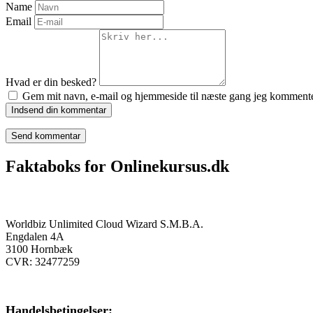
Name
Email
Hvad er din besked?
Gem mit navn, e-mail og hjemmeside til næste gang jeg kommente
Indsend din kommentar
Faktaboks for Onlinekursus.dk
Onlinekursus.dk er en del af:
Worldbiz Unlimited Cloud Wizard S.M.B.A.
Engdalen 4A
3100 Hornbæk
CVR: 32477259
Handelsbetingelser: