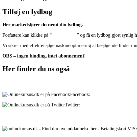
Tilføj en lydbog
Her markedsfører du nemt din lydbog.
Forfattere kan klikke på “
Tilføj lydbog
” og få en lydbog gjort synlig 
Vi sikrer med effektiv søgemaskineoptimering at besøgende finder di
OBS – ingen binding, intet abonnement!
Her finder du os også
Sociale medier:
Facebook:
onlinekursus.dk
Twitter:
@Onlinekursusdk
Betalingsmuligheder: