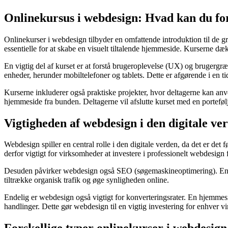
Onlinekursus i webdesign: Hvad kan du fo
Onlinekurser i webdesign tilbyder en omfattende introduktion til de gr
essentielle for at skabe en visuelt tiltalende hjemmeside. Kurserne
En vigtig del af kurset er at forstå brugeroplevelse (UX) og brugergr
enheder, herunder mobiltelefoner og tablets. Dette er afgørende i en ti
Kurserne inkluderer også praktiske projekter, hvor deltagerne kan an
hjemmeside fra bunden. Deltagerne vil afslutte kurset med en porteføl
Vigtigheden af webdesign i den digitale ve
Webdesign spiller en central rolle i den digitale verden, da det er det
derfor vigtigt for virksomheder at investere i professionelt webdesign f
Desuden påvirker webdesign også SEO (søgemaskineoptimering). En ve
tiltrække organisk trafik og øge synligheden online.
Endelig er webdesign også vigtigt for konverteringsrater. En hjemmeside,
handlinger. Dette gør webdesign til en vigtig investering for enhver 