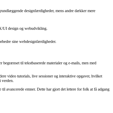
 på grundlæggende designfærdigheder, mens andre dækker mere
.
 UX/UI design og webudvikling.
 forbedre sine webdesignfærdigheder.
rser begrænset til tekstbaserede materialer og e-mails, men med
 video tutorials, live sessioner og interaktive opgaver, hvilket
i verden.
 avancerede emner. Dette har gjort det lettere for folk at få adgang