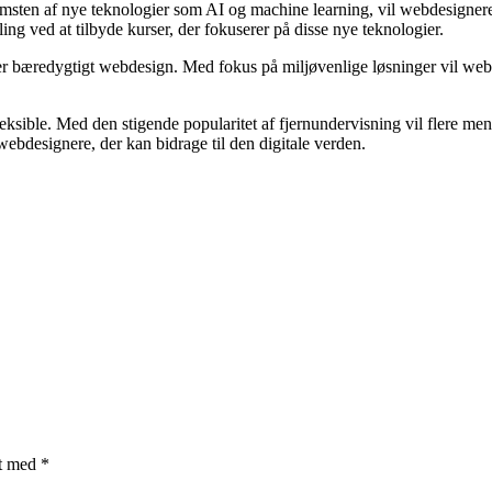
sten af nye teknologier som AI og machine learning, vil webdesignere i 
ing ved at tilbyde kurser, der fokuserer på disse nye teknologier.
er bæredygtigt webdesign. Med fokus på miljøvenlige løsninger vil webd
fleksible. Med den stigende popularitet af fjernundervisning vil flere m
 webdesignere, der kan bidrage til den digitale verden.
et med
*