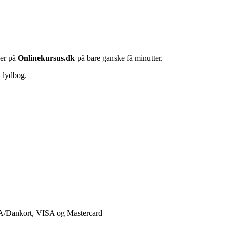
her på
Onlinekursus.dk
på bare ganske få minutter.
n lydbog.