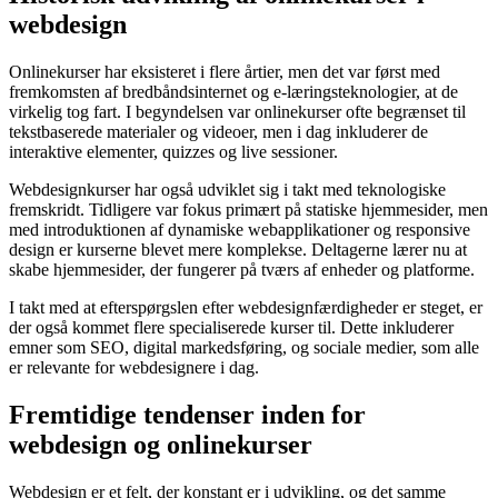
webdesign
Onlinekurser har eksisteret i flere årtier, men det var først med
fremkomsten af bredbåndsinternet og e-læringsteknologier, at de
virkelig tog fart. I begyndelsen var onlinekurser ofte begrænset til
tekstbaserede materialer og videoer, men i dag inkluderer de
interaktive elementer, quizzes og live sessioner.
Webdesignkurser har også udviklet sig i takt med teknologiske
fremskridt. Tidligere var fokus primært på statiske hjemmesider, men
med introduktionen af dynamiske webapplikationer og responsive
design er kurserne blevet mere komplekse. Deltagerne lærer nu at
skabe hjemmesider, der fungerer på tværs af enheder og platforme.
I takt med at efterspørgslen efter webdesignfærdigheder er steget, er
der også kommet flere specialiserede kurser til. Dette inkluderer
emner som SEO, digital markedsføring, og sociale medier, som alle
er relevante for webdesignere i dag.
Fremtidige tendenser inden for
webdesign og onlinekurser
Webdesign er et felt, der konstant er i udvikling, og det samme