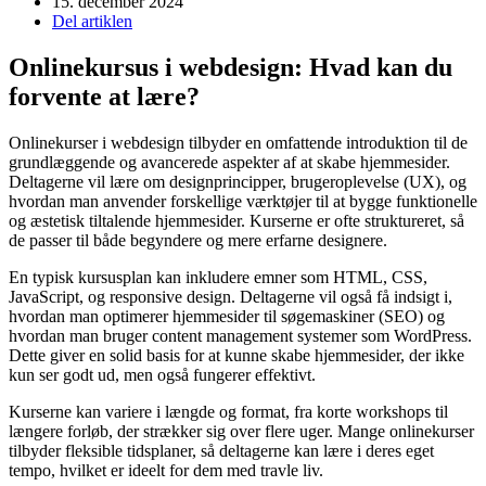
15. december 2024
Del artiklen
Onlinekursus i webdesign: Hvad kan du
forvente at lære?
Onlinekurser i webdesign tilbyder en omfattende introduktion til de
grundlæggende og avancerede aspekter af at skabe hjemmesider.
Deltagerne vil lære om designprincipper, brugeroplevelse (UX), og
hvordan man anvender forskellige værktøjer til at bygge funktionelle
og æstetisk tiltalende hjemmesider. Kurserne er ofte struktureret, så
de passer til både begyndere og mere erfarne designere.
En typisk kursusplan kan inkludere emner som HTML, CSS,
JavaScript, og responsive design. Deltagerne vil også få indsigt i,
hvordan man optimerer hjemmesider til søgemaskiner (SEO) og
hvordan man bruger content management systemer som WordPress.
Dette giver en solid basis for at kunne skabe hjemmesider, der ikke
kun ser godt ud, men også fungerer effektivt.
Kurserne kan variere i længde og format, fra korte workshops til
længere forløb, der strækker sig over flere uger. Mange onlinekurser
tilbyder fleksible tidsplaner, så deltagerne kan lære i deres eget
tempo, hvilket er ideelt for dem med travle liv.