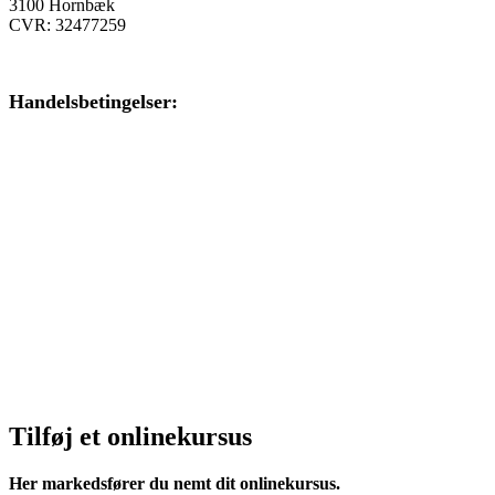
3100 Hornbæk
CVR: 32477259
Handelsbetingelser:
Klik her – Handelsbetingelser
Privatlivspolitik:
Klik her – Privatlivspolitik
Cookiedeklaration:
Klik her – Cookiepolitik (EU)
Tilføj et onlinekursus
Her markedsfører du nemt dit onlinekursus.