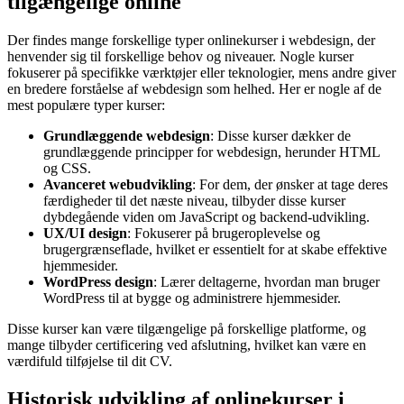
tilgængelige online
Der findes mange forskellige typer onlinekurser i webdesign, der
henvender sig til forskellige behov og niveauer. Nogle kurser
fokuserer på specifikke værktøjer eller teknologier, mens andre giver
en bredere forståelse af webdesign som helhed. Her er nogle af de
mest populære typer kurser:
Grundlæggende webdesign
: Disse kurser dækker de
grundlæggende principper for webdesign, herunder HTML
og CSS.
Avanceret webudvikling
: For dem, der ønsker at tage deres
færdigheder til det næste niveau, tilbyder disse kurser
dybdegående viden om JavaScript og backend-udvikling.
UX/UI design
: Fokuserer på brugeroplevelse og
brugergrænseflade, hvilket er essentielt for at skabe effektive
hjemmesider.
WordPress design
: Lærer deltagerne, hvordan man bruger
WordPress til at bygge og administrere hjemmesider.
Disse kurser kan være tilgængelige på forskellige platforme, og
mange tilbyder certificering ved afslutning, hvilket kan være en
værdifuld tilføjelse til dit CV.
Historisk udvikling af onlinekurser i