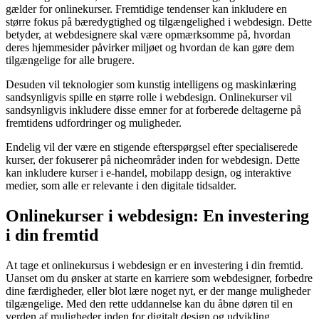
gælder for onlinekurser. Fremtidige tendenser kan inkludere en
større fokus på bæredygtighed og tilgængelighed i webdesign. Dette
betyder, at webdesignere skal være opmærksomme på, hvordan
deres hjemmesider påvirker miljøet og hvordan de kan gøre dem
tilgængelige for alle brugere.
Desuden vil teknologier som kunstig intelligens og maskinlæring
sandsynligvis spille en større rolle i webdesign. Onlinekurser vil
sandsynligvis inkludere disse emner for at forberede deltagerne på
fremtidens udfordringer og muligheder.
Endelig vil der være en stigende efterspørgsel efter specialiserede
kurser, der fokuserer på nicheområder inden for webdesign. Dette
kan inkludere kurser i e-handel, mobilapp design, og interaktive
medier, som alle er relevante i den digitale tidsalder.
Onlinekurser i webdesign: En investering
i din fremtid
At tage et onlinekursus i webdesign er en investering i din fremtid.
Uanset om du ønsker at starte en karriere som webdesigner, forbedre
dine færdigheder, eller blot lære noget nyt, er der mange muligheder
tilgængelige. Med den rette uddannelse kan du åbne døren til en
verden af muligheder inden for digitalt design og udvikling.