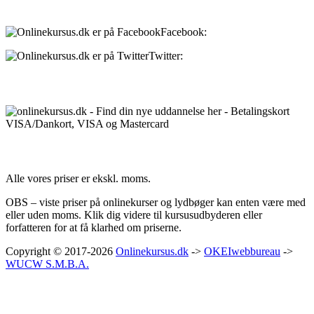
Sociale medier:
Facebook:
onlinekursus.dk
Twitter:
@Onlinekursusdk
Betalingsmuligheder:
Priser:
Alle vores priser er ekskl. moms.
OBS – viste priser på onlinekurser og lydbøger kan enten være med
eller uden moms. Klik dig videre til kursusudbyderen eller
forfatteren for at få klarhed om priserne.
Copyright © 2017-2026
Onlinekursus.dk
->
OKEIwebbureau
->
WUCW S.M.B.A.