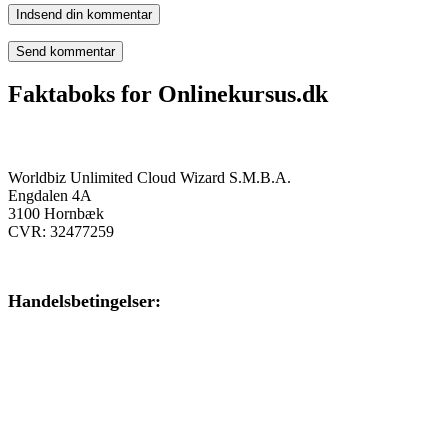
Indsend din kommentar
Faktaboks for Onlinekursus.dk
Onlinekursus.dk er en del af:
Worldbiz Unlimited Cloud Wizard S.M.B.A.
Engdalen 4A
3100 Hornbæk
CVR: 32477259
Handelsbetingelser:
Klik her – Handelsbetingelser
Privatlivspolitik: