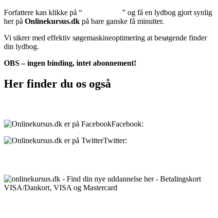
Forfattere kan klikke på “
Tilføj lydbog
” og få en lydbog gjort synlig
her på
Onlinekursus.dk
på bare ganske få minutter.
Vi sikrer med effektiv søgemaskineoptimering at besøgende finder
din lydbog.
OBS – ingen binding, intet abonnement!
Her finder du os også
Sociale medier:
Facebook:
onlinekursus.dk
Twitter:
@Onlinekursusdk
Betalingsmuligheder:
Priser: