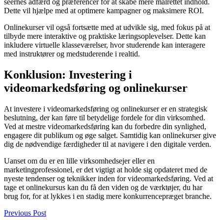
seernes adfærd og præferencer for at skabe mere målrettet indhold.
Dette vil hjælpe med at optimere kampagner og maksimere ROI.
Onlinekurser vil også fortsætte med at udvikle sig, med fokus på at
tilbyde mere interaktive og praktiske læringsoplevelser. Dette kan
inkludere virtuelle klasseværelser, hvor studerende kan interagere
med instruktører og medstuderende i realtid.
Konklusion: Investering i
videomarkedsføring og onlinekurser
At investere i videomarkedsføring og onlinekurser er en strategisk
beslutning, der kan føre til betydelige fordele for din virksomhed.
Ved at mestre videomarkedsføring kan du forbedre din synlighed,
engagere dit publikum og øge salget. Samtidig kan onlinekurser give
dig de nødvendige færdigheder til at navigere i den digitale verden.
Uanset om du er en lille virksomhedsejer eller en
marketingprofessionel, er det vigtigt at holde sig opdateret med de
nyeste tendenser og teknikker inden for videomarkedsføring. Ved at
tage et onlinekursus kan du få den viden og de værktøjer, du har
brug for, for at lykkes i en stadig mere konkurrencepræget branche.
Previous Post