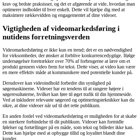
krav og bedste praksisser, og det er afgørende at vide, hvordan man
optimerer indholdet til hver enkelt. Dette vil hjælpe dig med at
maksimere rækkevidden og engagementet af dine videoer.
Vigtigheden af videomarkedsføring i
nutidens forretningsverden
Videomarkedsføring er ikke kun en trend; det er en nødvendighed
for virksomheder, der ønsker at forblive konkurrencedygtige. Ifølge
undersøgelser foretrækker over 70% af forbrugerne at lære om et
produkt gennem video frem for tekst. Dette viser, at video kan være
en mere effektiv måde at kommunikere med potentielle kunder på.
Derudover kan videoindhold forbedre din synlighed på
søgemaskinerne. Videoer har en tendens til at rangere højere i
søgeresultaterne, hvilket kan føre til øget trafik til din hjemmeside.
Ved at inkludere relevante søgeord og optimeringsteknikker kan du
sikre, at dine videoer når ud til det rette publikum.
En anden fordel ved videomarkedsføring er muligheden for at skabe
en stærkere forbindelse til dit publikum. Videoer kan formidle
følelser og fortællinger på en måde, som tekst og billeder ikke kan.
Dette kan hjælpe med at opbygge tillid og loyalitet blandt dine
kunder.