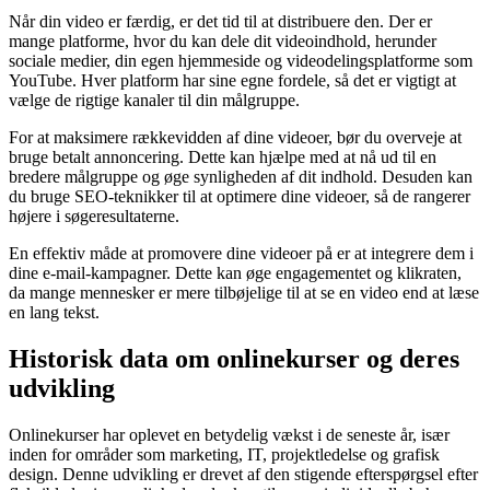
Når din video er færdig, er det tid til at distribuere den. Der er
mange platforme, hvor du kan dele dit videoindhold, herunder
sociale medier, din egen hjemmeside og videodelingsplatforme som
YouTube. Hver platform har sine egne fordele, så det er vigtigt at
vælge de rigtige kanaler til din målgruppe.
For at maksimere rækkevidden af dine videoer, bør du overveje at
bruge betalt annoncering. Dette kan hjælpe med at nå ud til en
bredere målgruppe og øge synligheden af dit indhold. Desuden kan
du bruge SEO-teknikker til at optimere dine videoer, så de rangerer
højere i søgeresultaterne.
En effektiv måde at promovere dine videoer på er at integrere dem i
dine e-mail-kampagner. Dette kan øge engagementet og klikraten,
da mange mennesker er mere tilbøjelige til at se en video end at læse
en lang tekst.
Historisk data om onlinekurser og deres
udvikling
Onlinekurser har oplevet en betydelig vækst i de seneste år, især
inden for områder som marketing, IT, projektledelse og grafisk
design. Denne udvikling er drevet af den stigende efterspørgsel efter