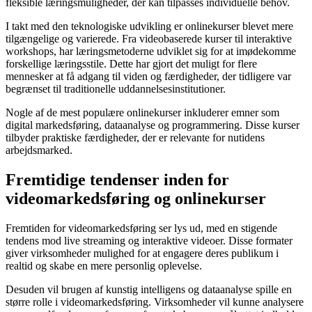
fleksible læringsmuligheder, der kan tilpasses individuelle behov.
I takt med den teknologiske udvikling er onlinekurser blevet mere
tilgængelige og varierede. Fra videobaserede kurser til interaktive
workshops, har læringsmetoderne udviklet sig for at imødekomme
forskellige læringsstile. Dette har gjort det muligt for flere
mennesker at få adgang til viden og færdigheder, der tidligere var
begrænset til traditionelle uddannelsesinstitutioner.
Nogle af de mest populære onlinekurser inkluderer emner som
digital markedsføring, dataanalyse og programmering. Disse kurser
tilbyder praktiske færdigheder, der er relevante for nutidens
arbejdsmarked.
Fremtidige tendenser inden for
videomarkedsføring og onlinekurser
Fremtiden for videomarkedsføring ser lys ud, med en stigende
tendens mod live streaming og interaktive videoer. Disse formater
giver virksomheder mulighed for at engagere deres publikum i
realtid og skabe en mere personlig oplevelse.
Desuden vil brugen af kunstig intelligens og dataanalyse spille en
større rolle i videomarkedsføring. Virksomheder vil kunne analysere