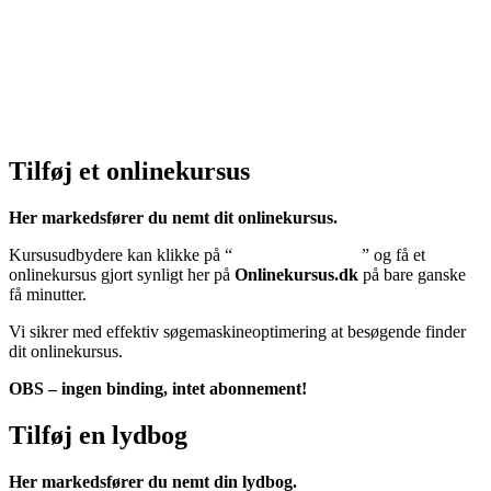
Klik her – Privatlivspolitik
Cookiedeklaration:
Klik her – Cookiepolitik (EU)
Tilføj et onlinekursus
Her markedsfører du nemt dit onlinekursus.
Kursusudbydere kan klikke på “
Tilføj onlinekursus
” og få et
onlinekursus gjort synligt her på
Onlinekursus.dk
på bare ganske
få minutter.
Vi sikrer med effektiv søgemaskineoptimering at besøgende finder
dit onlinekursus.
OBS – ingen binding, intet abonnement!
Tilføj en lydbog
Her markedsfører du nemt din lydbog.