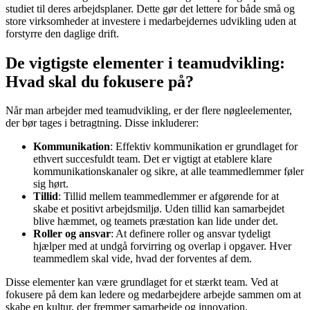
studiet til deres arbejdsplaner. Dette gør det lettere for både små og
store virksomheder at investere i medarbejdernes udvikling uden at
forstyrre den daglige drift.
De vigtigste elementer i teamudvikling:
Hvad skal du fokusere på?
Når man arbejder med teamudvikling, er der flere nøgleelementer,
der bør tages i betragtning. Disse inkluderer:
Kommunikation
: Effektiv kommunikation er grundlaget for
ethvert succesfuldt team. Det er vigtigt at etablere klare
kommunikationskanaler og sikre, at alle teammedlemmer føler
sig hørt.
Tillid
: Tillid mellem teammedlemmer er afgørende for at
skabe et positivt arbejdsmiljø. Uden tillid kan samarbejdet
blive hæmmet, og teamets præstation kan lide under det.
Roller og ansvar
: At definere roller og ansvar tydeligt
hjælper med at undgå forvirring og overlap i opgaver. Hver
teammedlem skal vide, hvad der forventes af dem.
Disse elementer kan være grundlaget for et stærkt team. Ved at
fokusere på dem kan ledere og medarbejdere arbejde sammen om at
skabe en kultur, der fremmer samarbejde og innovation.