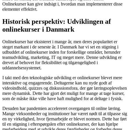
Onlinekurser kan give indsigt i, hvordan man implementerer disse
elementer effektivt.
Historisk perspektiv: Udviklingen af
onlinekurser i Danmark
Onlinekurser har eksisteret i mange år, men deres popularitet er
steget markant i de seneste år. I Danmark har vi set en stigning i
udbuddet af onlinekurser inden for forskellige områder, herunder
teamudvikling, marketing, IT og meget mere. Denne udvikling er
drevet af behovet for fleksibilitet og tilgængelighed i
uddannelsessystemet.
I takt med den teknologiske udvikling er onlinekurser blevet mere
interaktive og engagerende. Deltagerne kan nu nyde godt af
videoindhold, quizzes og diskussionsfora, der gør læringsoplevelsen
mere dynamisk. Dette har gjort det muligt for mange at tage kurser,
som de måske ikke ville have haft mulighed for at deltage i fysisk.
Desuden har pandemien accelereret overgangen til online læring.
Mange virksomheder og institutioner har været nødt til at tilpasse sig
en ny virkelighed, hvor fjernarbejde er blevet normen. Dette har ført
til en stigning i efterspørgslen efter onlinekurser, der kan hjælpe
medarbejdere med at udvikle deres færdigheder og forbedre deres