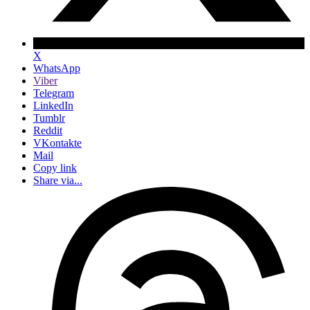
X
WhatsApp
Viber
Telegram
LinkedIn
Tumblr
Reddit
VKontakte
Mail
Copy link
Share via...