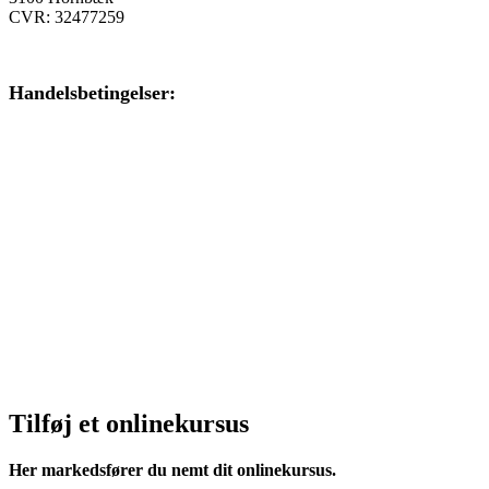
CVR: 32477259
Handelsbetingelser:
Klik her – Handelsbetingelser
Privatlivspolitik:
Klik her – Privatlivspolitik
Cookiedeklaration:
Klik her – Cookiepolitik (EU)
Tilføj et onlinekursus
Her markedsfører du nemt dit onlinekursus.