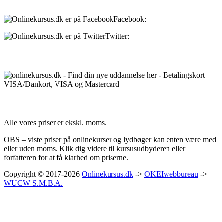
Facebook:
onlinekursus.dk
Twitter:
@Onlinekursusdk
Betalingsmuligheder:
Priser:
Alle vores priser er ekskl. moms.
OBS – viste priser på onlinekurser og lydbøger kan enten være med
eller uden moms. Klik dig videre til kursusudbyderen eller
forfatteren for at få klarhed om priserne.
Copyright © 2017-2026
Onlinekursus.dk
->
OKEIwebbureau
->
WUCW S.M.B.A.