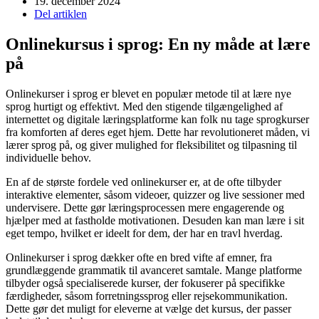
19. december 2024
Del artiklen
Onlinekursus i sprog: En ny måde at lære
på
Onlinekurser i sprog er blevet en populær metode til at lære nye
sprog hurtigt og effektivt. Med den stigende tilgængelighed af
internettet og digitale læringsplatforme kan folk nu tage sprogkurser
fra komforten af deres eget hjem. Dette har revolutioneret måden, vi
lærer sprog på, og giver mulighed for fleksibilitet og tilpasning til
individuelle behov.
En af de største fordele ved onlinekurser er, at de ofte tilbyder
interaktive elementer, såsom videoer, quizzer og live sessioner med
undervisere. Dette gør læringsprocessen mere engagerende og
hjælper med at fastholde motivationen. Desuden kan man lære i sit
eget tempo, hvilket er ideelt for dem, der har en travl hverdag.
Onlinekurser i sprog dækker ofte en bred vifte af emner, fra
grundlæggende grammatik til avanceret samtale. Mange platforme
tilbyder også specialiserede kurser, der fokuserer på specifikke
færdigheder, såsom forretningssprog eller rejsekommunikation.
Dette gør det muligt for eleverne at vælge det kursus, der passer