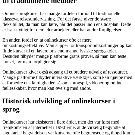
til traditionelle metoder
Online sprogkurser har mange fordele i forhold til traditionelle
klasseværelsesundervisning. For det første giver de større
fleksibilitet, da man kan lære, når det passer ind i ens tidsplan. Dette
er især nyttigt for dem, der arbejder eller har andre forpligtelser.
En anden fordel er, at onlinekurser ofte er mere
omkostningseffektive. Man slipper for transportomkostninger og kan
finde kurser til en lavere pris end mange fysiske sprogskoler.
Desuden tilbyder mange platforme gratis prøver, så man kan teste
kurset, før man forpligter sig.
Onlinekurser giver også adgang til et bredere udvalg af ressourcer.
Mange platforme tilbyder interaktive værktøjer, som kan hjælpe med
at forbedre ens færdigheder, såsom sprogspil, videoer og online
fællesskaber, hvor man kan øve sig med andre.
Historisk udvikling af onlinekurser i
sprog
Onlinekurser har eksisteret i flere årtier, men det var først med
fremkomsten af internettet i 1990’erne, at de virkelig begyndte at
tage fart. I begyndelsen var kurserne ofte begrænsede og tilbød kun