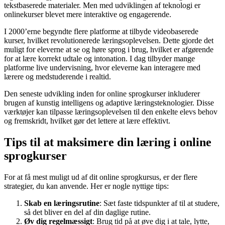
tekstbaserede materialer. Men med udviklingen af teknologi er
onlinekurser blevet mere interaktive og engagerende.
I 2000’erne begyndte flere platforme at tilbyde videobaserede
kurser, hvilket revolutionerede læringsoplevelsen. Dette gjorde det
muligt for eleverne at se og høre sprog i brug, hvilket er afgørende
for at lære korrekt udtale og intonation. I dag tilbyder mange
platforme live undervisning, hvor eleverne kan interagere med
lærere og medstuderende i realtid.
Den seneste udvikling inden for online sprogkurser inkluderer
brugen af kunstig intelligens og adaptive læringsteknologier. Disse
værktøjer kan tilpasse læringsoplevelsen til den enkelte elevs behov
og fremskridt, hvilket gør det lettere at lære effektivt.
Tips til at maksimere din læring i online
sprogkurser
For at få mest muligt ud af dit online sprogkursus, er der flere
strategier, du kan anvende. Her er nogle nyttige tips:
Skab en læringsrutine
: Sæt faste tidspunkter af til at studere,
så det bliver en del af din daglige rutine.
Øv dig regelmæssigt
: Brug tid på at øve dig i at tale, lytte,