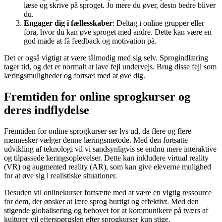
læse og skrive på sproget. Jo mere du øver, desto bedre bliver
du.
Engager dig i fællesskaber
: Deltag i online grupper eller
fora, hvor du kan øve sproget med andre. Dette kan være en
god måde at få feedback og motivation på.
Det er også vigtigt at være tålmodig med sig selv. Sprogindlæring
tager tid, og det er normalt at lave fejl undervejs. Brug disse fejl som
læringsmuligheder og fortsæt med at øve dig.
Fremtiden for online sprogkurser og
deres indflydelse
Fremtiden for online sprogkurser ser lys ud, da flere og flere
mennesker vælger denne læringsmetode. Med den fortsatte
udvikling af teknologi vil vi sandsynligvis se endnu mere interaktive
og tilpassede læringsoplevelser. Dette kan inkludere virtual reality
(VR) og augmented reality (AR), som kan give eleverne mulighed
for at øve sig i realistiske situationer.
Desuden vil onlinekurser fortsætte med at være en vigtig ressource
for dem, der ønsker at lære sprog hurtigt og effektivt. Med den
stigende globalisering og behovet for at kommunikere på tværs af
kulturer vil efterspørgslen efter sprogkurser kun stige.