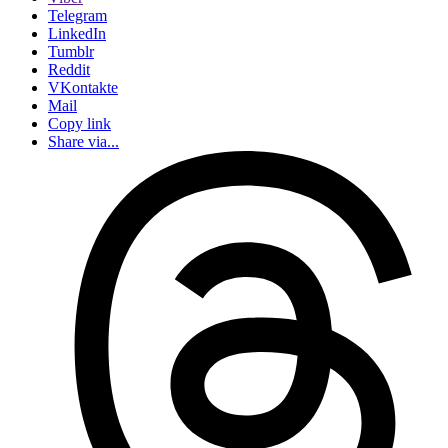
Telegram
LinkedIn
Tumblr
Reddit
VKontakte
Mail
Copy link
Share via...