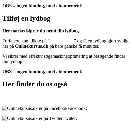
OBS – ingen binding, intet abonnement!
Tilføj en lydbog
Her markedsfører du nemt din lydbog.
Forfattere kan klikke på “
Tilføj lydbog
” og få en lydbog gjort synlig
her på
Onlinekursus.dk
på bare ganske få minutter.
Vi sikrer med effektiv søgemaskineoptimering at besøgende finder
din lydbog.
OBS – ingen binding, intet abonnement!
Her finder du os også
Sociale medier:
Facebook:
onlinekursus.dk
Twitter:
@Onlinekursusdk
Betalingsmuligheder: