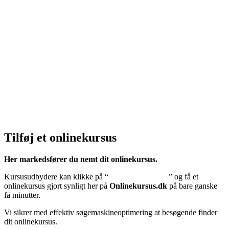
Klik her – Handelsbetingelser
Privatlivspolitik:
Klik her – Privatlivspolitik
Cookiedeklaration:
Klik her – Cookiepolitik (EU)
Tilføj et onlinekursus
Her markedsfører du nemt dit onlinekursus.
Kursusudbydere kan klikke på “
Tilføj onlinekursus
” og få et
onlinekursus gjort synligt her på
Onlinekursus.dk
på bare ganske
få minutter.
Vi sikrer med effektiv søgemaskineoptimering at besøgende finder
dit onlinekursus.