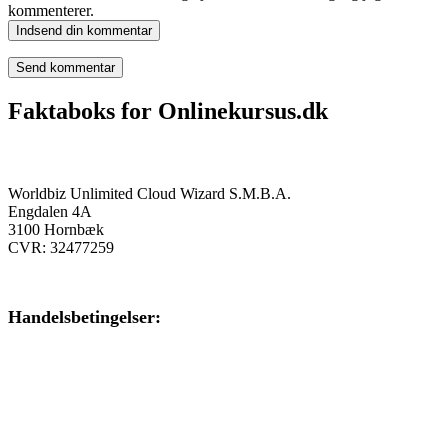
kommenterer.
Indsend din kommentar
Faktaboks for Onlinekursus.dk
Onlinekursus.dk er en del af:
Worldbiz Unlimited Cloud Wizard S.M.B.A.
Engdalen 4A
3100 Hornbæk
CVR: 32477259
Handelsbetingelser:
Klik her – Handelsbetingelser
Privatlivspolitik: