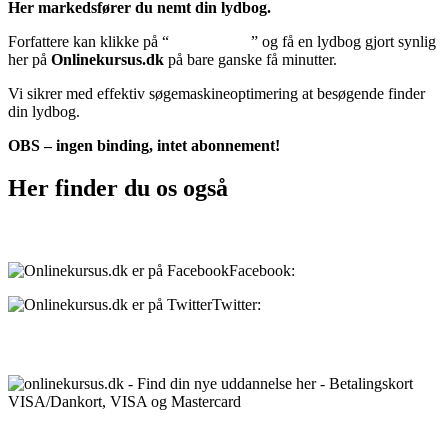
Her markedsfører du nemt din lydbog.
Forfattere kan klikke på “
Tilføj lydbog
” og få en lydbog gjort synlig
her på
Onlinekursus.dk
på bare ganske få minutter.
Vi sikrer med effektiv søgemaskineoptimering at besøgende finder
din lydbog.
OBS – ingen binding, intet abonnement!
Her finder du os også
Sociale medier:
Facebook:
onlinekursus.dk
Twitter:
@Onlinekursusdk
Betalingsmuligheder:
Priser: