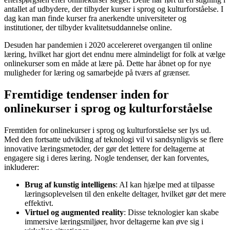
antallet af udbydere, der tilbyder kurser i sprog og kulturforståelse. I
dag kan man finde kurser fra anerkendte universiteter og
institutioner, der tilbyder kvalitetsuddannelse online.
Desuden har pandemien i 2020 accelereret overgangen til online
læring, hvilket har gjort det endnu mere almindeligt for folk at vælge
onlinekurser som en måde at lære på. Dette har åbnet op for nye
muligheder for læring og samarbejde på tværs af grænser.
Fremtidige tendenser inden for
onlinekurser i sprog og kulturforståelse
Fremtiden for onlinekurser i sprog og kulturforståelse ser lys ud.
Med den fortsatte udvikling af teknologi vil vi sandsynligvis se flere
innovative læringsmetoder, der gør det lettere for deltagerne at
engagere sig i deres læring. Nogle tendenser, der kan forventes,
inkluderer:
Brug af kunstig intelligens
: AI kan hjælpe med at tilpasse
læringsoplevelsen til den enkelte deltager, hvilket gør det mere
effektivt.
Virtuel og augmented reality
: Disse teknologier kan skabe
immersive læringsmiljøer, hvor deltagerne kan øve sig i