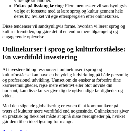
virkelige situationer.
Fokus på livslang læring
: Flere mennesker vil sandsynligvis
vælge at fortsætte med at lære sprog og kultur gennem hele
deres liv, hvilket vil øge efterspørgslen efter onlinekurser.
Disse tendenser vil sandsynligvis forme, hvordan vi lærer sprog og
kultur i fremtiden, og gøre det til en endnu mere tilgængelig og
engagerende oplevelse.
Onlinekurser i sprog og kulturforståelse:
En værdifuld investering
At investere tid og ressourcer i onlinekurser i sprog og
kulturforståelse kan have en betydelig indvirkning på både personlig
og professionel udvikling. Uanset om du ønsker at forbedre dine
karrieremuligheder, rejse mere effektivt eller blot udvide din
horisont, kan disse kurser give dig de nødvendige færdigheder og
viden.
Med den stigende globalisering er evnen til at kommunikere på
tværs af kulturer mere værdifuld end nogensinde. Onlinekurser giver
en praktisk og fleksibel måde at opnå disse færdigheder på, hvilket
gør dem til en ideel løsning for mange.