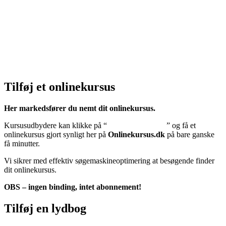
Klik her – Privatlivspolitik
Cookiedeklaration:
Klik her – Cookiepolitik (EU)
Tilføj et onlinekursus
Her markedsfører du nemt dit onlinekursus.
Kursusudbydere kan klikke på “
Tilføj onlinekursus
” og få et
onlinekursus gjort synligt her på
Onlinekursus.dk
på bare ganske
få minutter.
Vi sikrer med effektiv søgemaskineoptimering at besøgende finder
dit onlinekursus.
OBS – ingen binding, intet abonnement!
Tilføj en lydbog