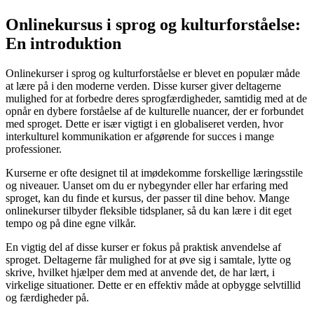
Onlinekursus i sprog og kulturforståelse:
En introduktion
Onlinekurser i sprog og kulturforståelse er blevet en populær måde
at lære på i den moderne verden. Disse kurser giver deltagerne
mulighed for at forbedre deres sprogfærdigheder, samtidig med at de
opnår en dybere forståelse af de kulturelle nuancer, der er forbundet
med sproget. Dette er især vigtigt i en globaliseret verden, hvor
interkulturel kommunikation er afgørende for succes i mange
professioner.
Kurserne er ofte designet til at imødekomme forskellige læringsstile
og niveauer. Uanset om du er nybegynder eller har erfaring med
sproget, kan du finde et kursus, der passer til dine behov. Mange
onlinekurser tilbyder fleksible tidsplaner, så du kan lære i dit eget
tempo og på dine egne vilkår.
En vigtig del af disse kurser er fokus på praktisk anvendelse af
sproget. Deltagerne får mulighed for at øve sig i samtale, lytte og
skrive, hvilket hjælper dem med at anvende det, de har lært, i
virkelige situationer. Dette er en effektiv måde at opbygge selvtillid
og færdigheder på.