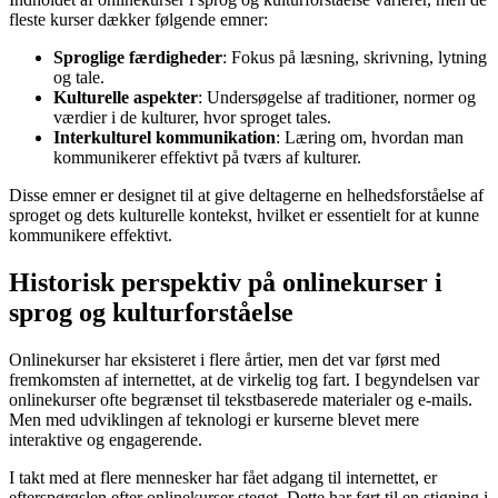
fleste kurser dækker følgende emner:
Sproglige færdigheder
: Fokus på læsning, skrivning, lytning
og tale.
Kulturelle aspekter
: Undersøgelse af traditioner, normer og
værdier i de kulturer, hvor sproget tales.
Interkulturel kommunikation
: Læring om, hvordan man
kommunikerer effektivt på tværs af kulturer.
Disse emner er designet til at give deltagerne en helhedsforståelse af
sproget og dets kulturelle kontekst, hvilket er essentielt for at kunne
kommunikere effektivt.
Historisk perspektiv på onlinekurser i
sprog og kulturforståelse
Onlinekurser har eksisteret i flere årtier, men det var først med
fremkomsten af internettet, at de virkelig tog fart. I begyndelsen var
onlinekurser ofte begrænset til tekstbaserede materialer og e-mails.
Men med udviklingen af teknologi er kurserne blevet mere
interaktive og engagerende.
I takt med at flere mennesker har fået adgang til internettet, er
efterspørgslen efter onlinekurser steget. Dette har ført til en stigning i