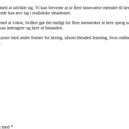
ed at udvikle sig. Vi kan forvente at se flere innovative metoder til lær
e kan øve sig i realistiske situationer.
ed at vokse, hvilket gør det muligt for flere mennesker at lære sprog ua
 kan interagere og lære af hinanden.
ogkurser med andre former for læring, såsom blended learning, hvor onli
.
et med
*