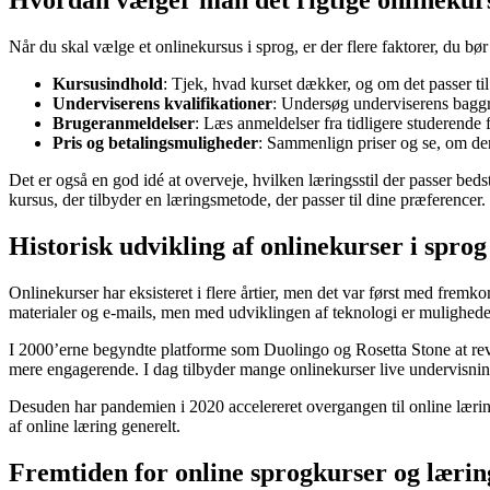
Hvordan vælger man det rigtige onlinekurs
Når du skal vælge et onlinekursus i sprog, er der flere faktorer, du bør
Kursusindhold
: Tjek, hvad kurset dækker, og om det passer ti
Underviserens kvalifikationer
: Undersøg underviserens baggrun
Brugeranmeldelser
: Læs anmeldelser fra tidligere studerende 
Pris og betalingsmuligheder
: Sammenlign priser og se, om der 
Det er også en god idé at overveje, hvilken læringsstil der passer beds
kursus, der tilbyder en læringsmetode, der passer til dine præferencer.
Historisk udvikling af onlinekurser i sprog
Onlinekurser har eksisteret i flere årtier, men det var først med fremko
materialer og e-mails, men med udviklingen af teknologi er mulighede
I 2000’erne begyndte platforme som Duolingo og Rosetta Stone at revo
mere engagerende. I dag tilbyder mange onlinekurser live undervisning
Desuden har pandemien i 2020 accelereret overgangen til online læring, d
af online læring generelt.
Fremtiden for online sprogkurser og lærin