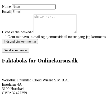
Name
Email
Hvad er din besked?
Gem mit navn, e-mail og hjemmeside til næste gang jeg kommente
Indsend din kommentar
Faktaboks for Onlinekursus.dk
Onlinekursus.dk er en del af:
Worldbiz Unlimited Cloud Wizard S.M.B.A.
Engdalen 4A
3100 Hornbæk
CVR: 32477259