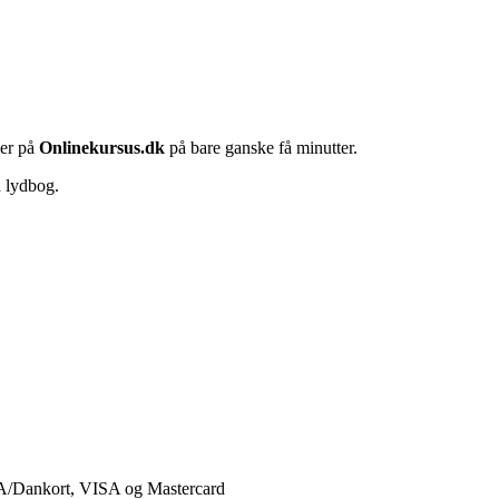
her på
Onlinekursus.dk
på bare ganske få minutter.
n lydbog.