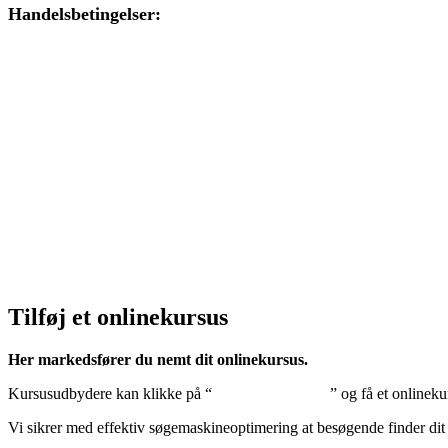
Handelsbetingelser:
Klik her – Handelsbetingelser
Privatlivspolitik:
Klik her – Privatlivspolitik
Cookiedeklaration:
Klik her – Cookiepolitik (EU)
Tilføj et onlinekursus
Her markedsfører du nemt dit onlinekursus.
Kursusudbydere kan klikke på “
Tilføj onlinekursus
” og få et onlineku
Vi sikrer med effektiv søgemaskineoptimering at besøgende finder dit