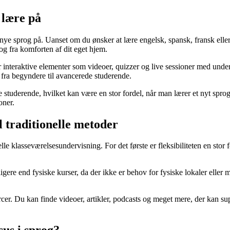
 lære på
nye sprog på. Uanset om du ønsker at lære engelsk, spansk, fransk eller 
og fra komforten af dit eget hjem.
rer interaktive elementer som videoer, quizzer og live sessioner med und
, fra begyndere til avancerede studerende.
studerende, hvilket kan være en stor fordel, når man lærer et nyt spro
oner.
l traditionelle metoder
elle klasseværelsesundervisning. For det første er fleksibiliteten en stor
gere end fysiske kurser, da der ikke er behov for fysiske lokaler eller m
cer. Du kan finde videoer, artikler, podcasts og meget mere, der kan sup