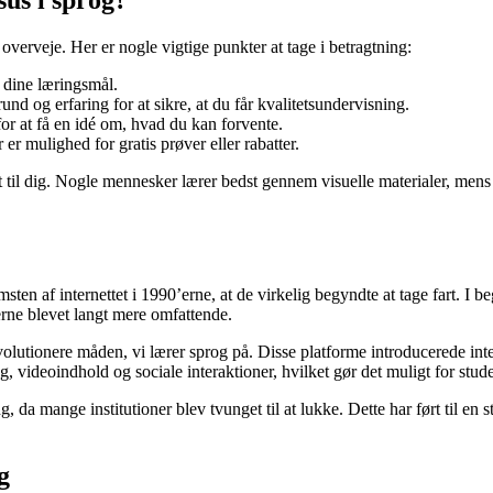
us i sprog?
 overveje. Her er nogle vigtige punkter at tage i betragtning:
l dine læringsmål.
d og erfaring for at sikre, at du får kvalitetsundervisning.
for at få en idé om, hvad du kan forvente.
er mulighed for gratis prøver eller rabatter.
t til dig. Nogle mennesker lærer bedst gennem visuelle materialer, mens a
msten af internettet i 1990’erne, at de virkelig begyndte at tage fart. I 
rne blevet langt mere omfattende.
lutionere måden, vi lærer sprog på. Disse platforme introducerede inter
, videoindhold og sociale interaktioner, hvilket gør det muligt for stu
a mange institutioner blev tvunget til at lukke. Dette har ført til en st
g