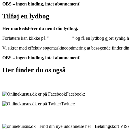
OBS – ingen binding, intet abonnement!
Tilføj en lydbog
Her markedsfører du nemt din lydbog.
Forfattere kan klikke på “
Tilføj lydbog
” og få en lydbog gjort synlig 
Vi sikrer med effektiv søgemaskineoptimering at besøgende finder di
OBS – ingen binding, intet abonnement!
Her finder du os også
Sociale medier:
Facebook:
onlinekursus.dk
Twitter:
@Onlinekursusdk
Betalingsmuligheder: