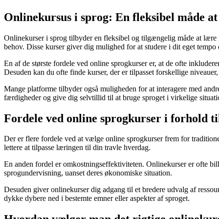
Onlinekursus i sprog: En fleksibel måde at
Onlinekurser i sprog tilbyder en fleksibel og tilgængelig måde at lære 
behov. Disse kurser giver dig mulighed for at studere i dit eget tempo 
En af de største fordele ved online sprogkurser er, at de ofte inklude
Desuden kan du ofte finde kurser, der er tilpasset forskellige niveauer
Mange platforme tilbyder også muligheden for at interagere med andre 
færdigheder og give dig selvtillid til at bruge sproget i virkelige situati
Fordele ved online sprogkurser i forhold ti
Der er flere fordele ved at vælge online sprogkurser frem for tradition
lettere at tilpasse læringen til din travle hverdag.
En anden fordel er omkostningseffektiviteten. Onlinekurser er ofte billi
sprogundervisning, uanset deres økonomiske situation.
Desuden giver onlinekurser dig adgang til et bredere udvalg af ressour
dykke dybere ned i bestemte emner eller aspekter af sproget.