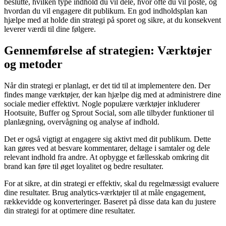
beslutte, hvilken type indhold du vil dele, hvor ofte du vil poste, og
hvordan du vil engagere dit publikum. En god indholdsplan kan
hjælpe med at holde din strategi på sporet og sikre, at du konsekvent
leverer værdi til dine følgere.
Gennemførelse af strategien: Værktøjer
og metoder
Når din strategi er planlagt, er det tid til at implementere den. Der
findes mange værktøjer, der kan hjælpe dig med at administrere dine
sociale medier effektivt. Nogle populære værktøjer inkluderer
Hootsuite, Buffer og Sprout Social, som alle tilbyder funktioner til
planlægning, overvågning og analyse af indhold.
Det er også vigtigt at engagere sig aktivt med dit publikum. Dette
kan gøres ved at besvare kommentarer, deltage i samtaler og dele
relevant indhold fra andre. At opbygge et fællesskab omkring dit
brand kan føre til øget loyalitet og bedre resultater.
For at sikre, at din strategi er effektiv, skal du regelmæssigt evaluere
dine resultater. Brug analytics-værktøjer til at måle engagement,
rækkevidde og konverteringer. Baseret på disse data kan du justere
din strategi for at optimere dine resultater.