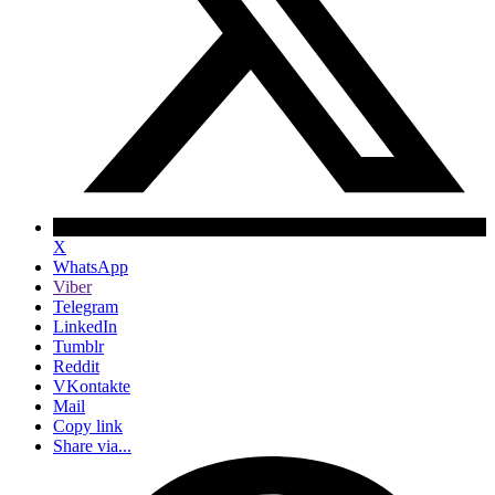
X
WhatsApp
Viber
Telegram
LinkedIn
Tumblr
Reddit
VKontakte
Mail
Copy link
Share via...