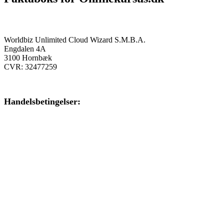
Onlinekursus.dk er en del af:
Worldbiz Unlimited Cloud Wizard S.M.B.A.
Engdalen 4A
3100 Hornbæk
CVR: 32477259
Handelsbetingelser:
Klik her – Handelsbetingelser
Privatlivspolitik:
Klik her – Privatlivspolitik
Cookiedeklaration: