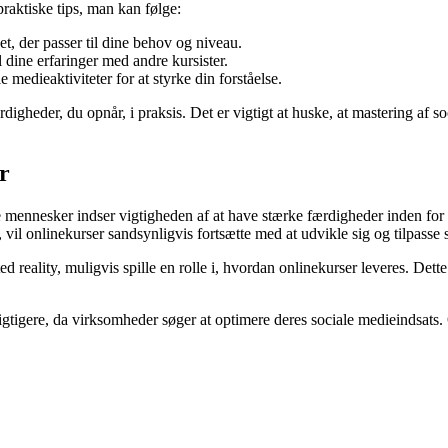
praktiske tips, man kan følge:
t, der passer til dine behov og niveau.
l dine erfaringer med andre kursister.
e medieaktiviteter for at styrke din forståelse.
digheder, du opnår, i praksis. Det er vigtigt at huske, at mastering af
r
ere mennesker indser vigtigheden af at have stærke færdigheder inden for
 vil onlinekurser sandsynligvis fortsætte med at udvikle sig og tilpasse 
d reality, muligvis spille en rolle i, hvordan onlinekurser leveres. Det
vigtigere, da virksomheder søger at optimere deres sociale medieindsats