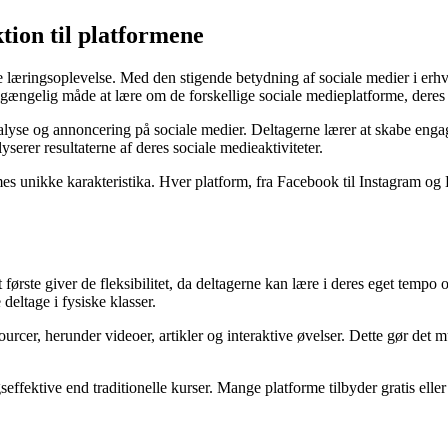
tion til platformene
 læringsoplevelse. Med den stigende betydning af sociale medier i erhverv
ilgængelig måde at lære om de forskellige sociale medieplatforme, dere
lyse og annoncering på sociale medier. Deltagerne lærer at skabe eng
erer resultaterne af deres sociale medieaktiviteter.
rmes unikke karakteristika. Hver platform, fra Facebook til Instagram og
første giver de fleksibilitet, da deltagerne kan lære i deres eget tempo o
deltage i fysiske klasser.
sourcer, herunder videoer, artikler og interaktive øvelser. Dette gør det 
fektive end traditionelle kurser. Mange platforme tilbyder gratis eller 