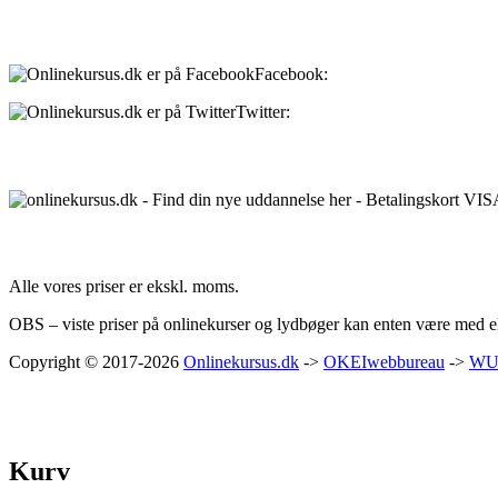
Sociale medier:
Facebook:
onlinekursus.dk
Twitter:
@Onlinekursusdk
Betalingsmuligheder:
Priser:
Alle vores priser er ekskl. moms.
OBS – viste priser på onlinekurser og lydbøger kan enten være med ell
Copyright © 2017-2026
Onlinekursus.dk
->
OKEIwebbureau
->
WU
Kurv