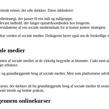
entrale emner, der ofte dækkes. Disse inkluderer:
iestrategi, der passer til ens mål og målgruppe.
relevant indhold, der fanger opmærksomheden hos brugerne.
esultaterne af ens sociale medieindsats for at kunne justere strategien.
kse verden af sociale medier. Deltagerne lærer også om de forskellige v
iale medier
sten af sociale medier, at de virkelig begyndte at blomstre. I takt me
r effektivt.
er og grundlæggende brug af sociale medier. Men som platformene udvik
urser, der dækker alt fra grundlæggende brug af sociale medier til avance
ste trends og bedste praksis.
r gennem onlinekurser