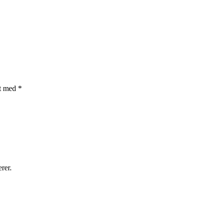
et med
*
rer.