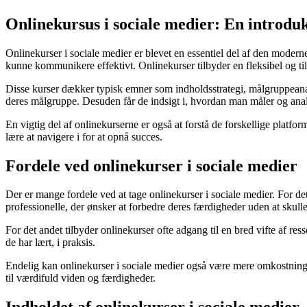
Onlinekursus i sociale medier: En introduk
Onlinekurser i sociale medier er blevet en essentiel del af den moderne
kunne kommunikere effektivt. Onlinekurser tilbyder en fleksibel og t
Disse kurser dækker typisk emner som indholdsstrategi, målgruppeana
deres målgruppe. Desuden får de indsigt i, hvordan man måler og analys
En vigtig del af onlinekurserne er også at forstå de forskellige platfo
lære at navigere i for at opnå succes.
Fordele ved onlinekurser i sociale medier
Der er mange fordele ved at tage onlinekurser i sociale medier. For det 
professionelle, der ønsker at forbedre deres færdigheder uden at skulle 
For det andet tilbyder onlinekurser ofte adgang til en bred vifte af res
de har lært, i praksis.
Endelig kan onlinekurser i sociale medier også være mere omkostningsef
til værdifuld viden og færdigheder.