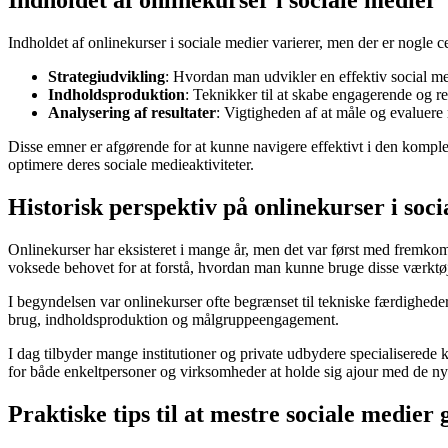
Indholdet af onlinekurser i sociale medier
Indholdet af onlinekurser i sociale medier varierer, men der er nogle c
Strategiudvikling
: Hvordan man udvikler en effektiv social med
Indholdsproduktion
: Teknikker til at skabe engagerende og 
Analysering af resultater
: Vigtigheden af at måle og evaluere r
Disse emner er afgørende for at kunne navigere effektivt i den komple
optimere deres sociale medieaktiviteter.
Historisk perspektiv på onlinekurser i soc
Onlinekurser har eksisteret i mange år, men det var først med fremkom
voksede behovet for at forstå, hvordan man kunne bruge disse værktøje
I begyndelsen var onlinekurser ofte begrænset til tekniske færdighed
brug, indholdsproduktion og målgruppeengagement.
I dag tilbyder mange institutioner og private udbydere specialiserede k
for både enkeltpersoner og virksomheder at holde sig ajour med de nye
Praktiske tips til at mestre sociale medie