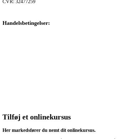
CVR: 32477259
Handelsbetingelser:
Klik her – Handelsbetingelser
Privatlivspolitik:
Klik her – Privatlivspolitik
Cookiedeklaration:
Klik her – Cookiepolitik (EU)
Tilføj et onlinekursus
Her markedsfører du nemt dit onlinekursus.