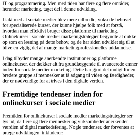
IT og programmering. Men med tiden har flere og flere områder,
herunder marketing, taget del i denne udvikling.
I takt med at sociale medier blev mere udbredte, voksede behovet
for specialiserede kurser, der kunne hjælpe folk med at forstå,
hvordan man effektivt bruger disse platforme til marketing.
Onlinekurser i sociale medier marketingstrategier begyndte at dukke
op som en løsning på dette behov, og de har siden udviklet sig til at
blive en vigtig del af mange marketingprofessionelles uddannelse.
I dag tilbyder mange anerkendte institutioner og platforme
onlinekurser, der dækker alt fra grundlæggende til avancerede emner
inden for sociale medier marketing. Dette har gjort det muligt for en
bredere gruppe af mennesker at få adgang til viden og færdigheder,
der er nødvendige for at trives i den digitale verden.
Fremtidige tendenser inden for
onlinekurser i sociale medier
Fremtiden for onlinekurser i sociale medier marketingstrategier ser
lys ud, da flere og flere mennesker og virksomheder anerkender
værdien af digital markedsføring. Nogle tendenser, der forventes at
præge udviklingen, inkluderer: