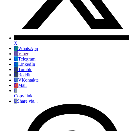
X
WhatsApp
Viber
Telegram
LinkedIn
Tumblr
Reddit
VKontakte
Mail
Copy link
Share via...