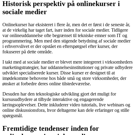
Historisk perspektiv på onlinekurser i
sociale medier
Onlinekurser har eksisteret i flere år, men det er først i de seneste år,
at de virkelig har taget fart, især inden for sociale medier. Tidligere
var onlineuddannelse ofte begrænset til tekniske emner som IT og
programmering. Men med den stigende betydning af sociale medier
i erhvervslivet er der opstået en efterspørgsel efter kurser, der
fokuserer på dette område.
I takt med at sociale medier er blevet mere integreret i virksomheders
marketingstrategier, har uddannelsesinstitutioner og private udbydere
udviklet specialiserede kurser. Disse kurser er designet til at
imødekomme behovene hos både små og store virksomheder, der
ønsker at forbedre deres online tilstedeværelse.
Desuden har den teknologiske udvikling gjort det muligt for
kursusudbydere at tilbyde interaktive og engagerende
læringsoplevelser. Dette inkluderer video tutorials, live webinars og
online diskussionsfora, hvor deltagerne kan dele erfaringer og stille
spørgsmål.
Fremtidige tendenser inden for