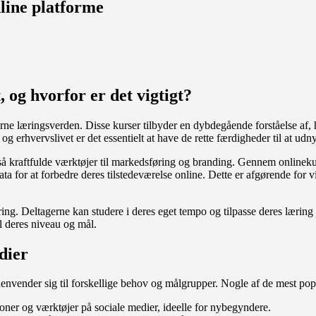
line platforme
 og hvorfor er det vigtigt?
rne læringsverden. Disse kurser tilbyder en dybdegående forståelse af,
 erhvervslivet er det essentielt at have de rette færdigheder til at udny
gså kraftfulde værktøjer til markedsføring og branding. Gennem onlineku
for at forbedre deres tilstedeværelse online. Dette er afgørende for vi
ing. Deltagerne kan studere i deres eget tempo og tilpasse deres læring t
il deres niveau og mål.
dier
 henvender sig til forskellige behov og målgrupper. Nogle af de mest pop
oner og værktøjer på sociale medier, ideelle for nybegyndere.