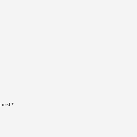
et med
*