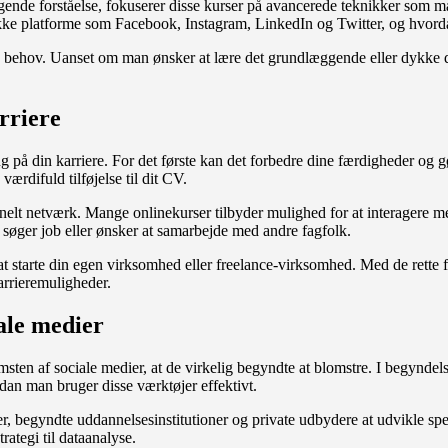
gende forståelse, fokuserer disse kurser på avancerede teknikker som m
fikke platforme som Facebook, Instagram, LinkedIn og Twitter, og hvor
 behov. Uanset om man ønsker at lære det grundlæggende eller dykke dybe
rriere
 på din karriere. For det første kan det forbedre dine færdigheder og gør
værdifuld tilføjelse til dit CV.
elt netværk. Mange onlinekurser tilbyder mulighed for at interagere med
 søger job eller ønsker at samarbejde med andre fagfolk.
t starte din egen virksomhed eller freelance-virksomhed. Med de rette f
arrieremuligheder.
iale medier
mkomsten af sociale medier, at de virkelig begyndte at blomstre. I begyn
rdan man bruger disse værktøjer effektivt.
ier, begyndte uddannelsesinstitutioner og private udbydere at udvikle spe
ategi til dataanalyse.