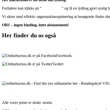
Forfattere kan klikke på “
Tilføj lydbog
” og få en lydbog gjort synlig 
Vi sikrer med effektiv søgemaskineoptimering at besøgende finder di
OBS – ingen binding, intet abonnement!
Her finder du os også
Sociale medier:
Facebook:
onlinekursus.dk
Twitter:
@Onlinekursusdk
Betalingsmuligheder:
Priser:
Alle vores priser er ekskl. moms.