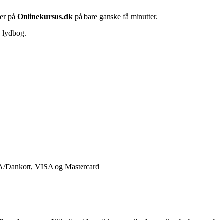
her på
Onlinekursus.dk
på bare ganske få minutter.
n lydbog.