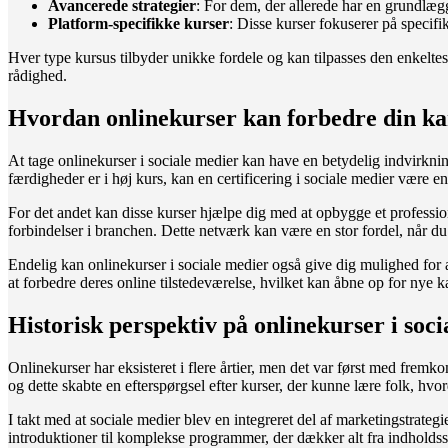
Avancerede strategier
: For dem, der allerede har en grundlæg
Platform-specifikke kurser
: Disse kurser fokuserer på speci
Hver type kursus tilbyder unikke fordele og kan tilpasses den enkeltes
rådighed.
Hvordan onlinekurser kan forbedre din ka
At tage onlinekurser i sociale medier kan have en betydelig indvirkning
færdigheder er i høj kurs, kan en certificering i sociale medier være en 
For det andet kan disse kurser hjælpe dig med at opbygge et profession
forbindelser i branchen. Dette netværk kan være en stor fordel, når du
Endelig kan onlinekurser i sociale medier også give dig mulighed for a
at forbedre deres online tilstedeværelse, hvilket kan åbne op for nye k
Historisk perspektiv på onlinekurser i soc
Onlinekurser har eksisteret i flere årtier, men det var først med fre
og dette skabte en efterspørgsel efter kurser, der kunne lære folk, hvo
I takt med at sociale medier blev en integreret del af marketingstrateg
introduktioner til komplekse programmer, der dækker alt fra indholdsstr