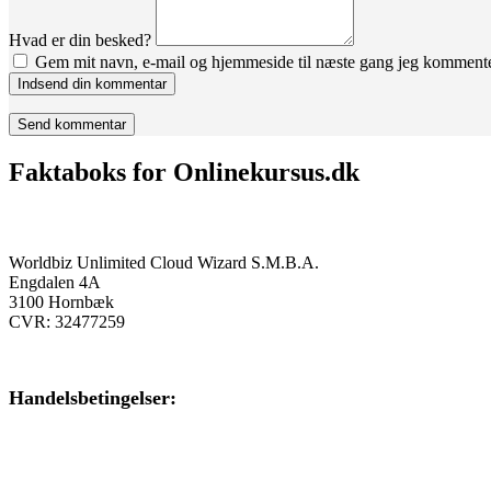
Hvad er din besked?
Gem mit navn, e-mail og hjemmeside til næste gang jeg kommente
Indsend din kommentar
Faktaboks for Onlinekursus.dk
Onlinekursus.dk er en del af:
Worldbiz Unlimited Cloud Wizard S.M.B.A.
Engdalen 4A
3100 Hornbæk
CVR: 32477259
Handelsbetingelser:
Klik her – Handelsbetingelser