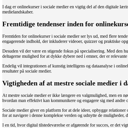
I dag er onlinekurser i sociale medier en vigtig del af den digitale l
medielandskaber.
Fremtidige tendenser inden for onlinekurse
Fremtiden for onlinekurser i sociale medier ser lys ud, med flere ten
engagerende indhold, der inkluderer videoer, quizzer og praktiske opg
Desuden vil der være en stigende fokus på specialisering. Med den hur
deltagerne mulighed for at dykke dybere ned i emner, der er relevante 
Endelig vil integrationen af kunstig intelligens og dataanalyse i online
resultater på sociale medier.
Vigtigheden af at mestre sociale medier i
At mestre sociale medier er ikke længere en valgmulighed, men en nød
hvordan man effektivt kan kommunikere og engagere sig med andre o
Sociale medier giver en platform for at dele ideer, opbygge relationer
for at navigere i denne komplekse verden og udnytte de muligheder, de
I en tid, hvor digital tilstedeværelse er afgørende for succes, er det v