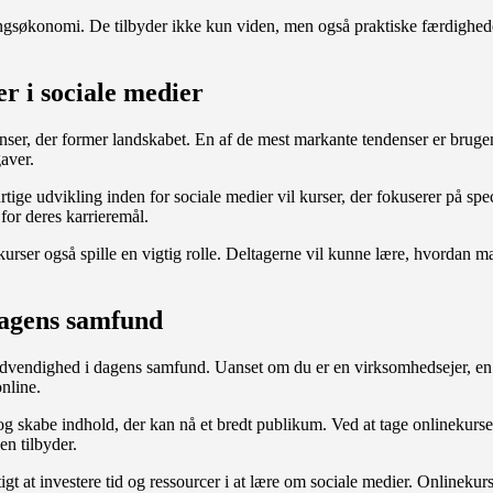
æringsøkonomi. De tilbyder ikke kun viden, men også praktiske færdighede
r i sociale medier
denser, der former landskabet. En af de mest markante tendenser er bruge
aver.
tige udvikling inden for sociale medier vil kurser, der fokuserer på spe
for deres karrieremål.
kurser også spille en vigtig rolle. Deltagerne vil kunne lære, hvordan ma
 dagens samfund
vendighed i dagens samfund. Uanset om du er en virksomhedsejer, en mar
nline.
 og skabe indhold, der kan nå et bredt publikum. Ved at tage onlinekurs
n tilbyder.
igtigt at investere tid og ressourcer i at lære om sociale medier. Online