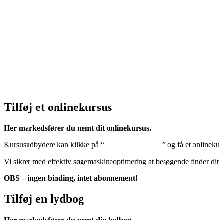
Privatlivspolitik:
Klik her – Privatlivspolitik
Cookiedeklaration:
Klik her – Cookiepolitik (EU)
Tilføj et onlinekursus
Her markedsfører du nemt dit onlinekursus.
Kursusudbydere kan klikke på “
Tilføj onlinekursus
” og få et onlineku
Vi sikrer med effektiv søgemaskineoptimering at besøgende finder dit
OBS – ingen binding, intet abonnement!
Tilføj en lydbog
Her markedsfører du nemt din lydbog.