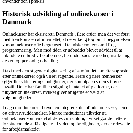
anvender den i praksis.
Historisk udvikling af onlinekurser i
Danmark
Onlinekurser har eksisteret i Danmark i flere årtier, men det var først
med fremkomsten af internettet, at de virkelig tog fart. I begyndelsen
var onlinekurser ofte begrænset til tekniske emner som IT og
programmering. Men med tiden er udbuddet blevet udvidet til at
inkludere en bred vifte af emner, herunder sociale medier, marketing,
design og personlig udvikling.
I takt med den stigende digitalisering af samfundet har efterspørgslen
efter onlinekurser også været stigende. Flere og flere mennesker
søger fleksible læringsmuligheder, der kan tilpasses deres travle
livsstil. Dette har ført til en stigning i antallet af platforme, der
tilbyder onlinekurser, hvilket giver brugerne et væld af
valgmuligheder.
I dag er onlinekurser blevet en integreret del af uddannelsessystemet
og erhvervsuddannelser. Mange institutioner tilbyder nu
onlinekurser som en del af deres curriculum, hvilket gør det lettere
for studerende at få adgang til viden og færdigheder, der er relevante
for arbejdsmarkedet.