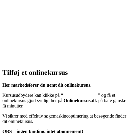
Privatlivspolitik:
Klik her – Privatlivspolitik
Cookiedeklaration:
Klik her – Cookiepolitik (EU)
Tilføj et onlinekursus
Her markedsfører du nemt dit onlinekursus.
Kursusudbydere kan klikke på “
Tilføj onlinekursus
” og få et
onlinekursus gjort synligt her på
Onlinekursus.dk
på bare ganske
få minutter.
Vi sikrer med effektiv søgemaskineoptimering at besøgende finder
dit onlinekursus.
OBS – ingen binding, intet abonnement!