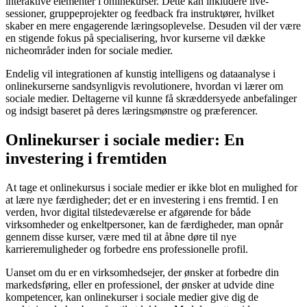
interaktive elementer i onlinekurser. Dette kan inkludere live-
sessioner, gruppeprojekter og feedback fra instruktører, hvilket
skaber en mere engagerende læringsoplevelse. Desuden vil der være
en stigende fokus på specialisering, hvor kurserne vil dække
nicheområder inden for sociale medier.
Endelig vil integrationen af kunstig intelligens og dataanalyse i
onlinekurserne sandsynligvis revolutionere, hvordan vi lærer om
sociale medier. Deltagerne vil kunne få skræddersyede anbefalinger
og indsigt baseret på deres læringsmønstre og præferencer.
Onlinekurser i sociale medier: En
investering i fremtiden
At tage et onlinekursus i sociale medier er ikke blot en mulighed for
at lære nye færdigheder; det er en investering i ens fremtid. I en
verden, hvor digital tilstedeværelse er afgørende for både
virksomheder og enkeltpersoner, kan de færdigheder, man opnår
gennem disse kurser, være med til at åbne døre til nye
karrieremuligheder og forbedre ens professionelle profil.
Uanset om du er en virksomhedsejer, der ønsker at forbedre din
markedsføring, eller en professionel, der ønsker at udvide dine
kompetencer, kan onlinekurser i sociale medier give dig de