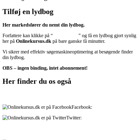
Tilføj en lydbog
Her markedsfører du nemt din lydbog.
Forfattere kan klikke på “
Tilføj lydbog
” og få en lydbog gjort synlig
her på
Onlinekursus.dk
på bare ganske få minutter.
Vi sikrer med effektiv søgemaskineoptimering at besøgende finder
din lydbog.
OBS – ingen binding, intet abonnement!
Her finder du os også
Sociale medier:
Facebook:
onlinekursus.dk
Twitter:
@Onlinekursusdk
Betalingsmuligheder: