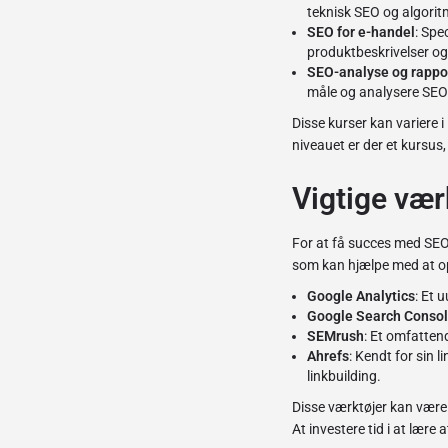
teknisk SEO og algorit
SEO for e-handel
: Spe
produktbeskrivelser og 
SEO-analyse og rappo
måle og analysere SEO-
Disse kurser kan variere
niveauet er der et kursus,
Vigtige vær
For at få succes med SEO 
som kan hjælpe med at op
Google Analytics
: Et 
Google Search Conso
SEMrush
: Et omfatten
Ahrefs
: Kendt for sin 
linkbuilding.
Disse værktøjer kan være 
At investere tid i at lære