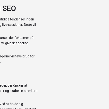
i SEO
mtidige tendenser inden
 live-sessioner. Dette vil
urser, der fokuserer på
vil give deltagerne
agerne vil have brug for
.
eder, der ønsker at
ater og skabe en stærkere
Ved at holde sig