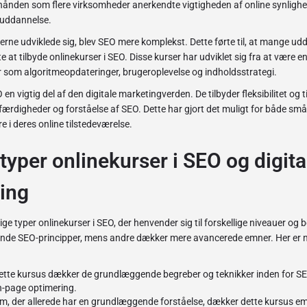
hånden som flere virksomheder anerkendte vigtigheden af online synligh
-uddannelse.
rne udviklede sig, blev SEO mere komplekst. Dette førte til, at mange ud
at tilbyde onlinekurser i SEO. Disse kurser har udviklet sig fra at være enk
som algoritmeopdateringer, brugeroplevelse og indholdsstrategi.
 en vigtig del af den digitale marketingverden. De tilbyder fleksibilitet og t
færdigheder og forståelse af SEO. Dette har gjort det muligt for både sm
e i deres online tilstedeværelse.
 typer onlinekurser i SEO og digita
ing
ge typer onlinekurser i SEO, der henvender sig til forskellige niveauer og 
nde SEO-principper, mens andre dækker mere avancerede emner. Her er n
Dette kursus dækker de grundlæggende begreber og teknikker inden for S
-page optimering.
em, der allerede har en grundlæggende forståelse, dækker dette kursus em