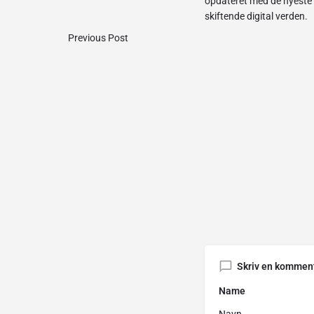
opdateret med de nyeste t
skiftende digital verden.
Previous Post
Skriv en kommen
Name