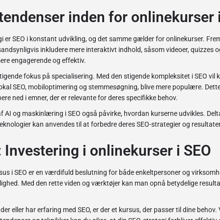
tendenser inden for onlinekurser 
 er SEO i konstant udvikling, og det samme gælder for onlinekurser. Fre
 sandsynligvis inkludere mere interaktivt indhold, såsom videoer, quizzes og
ere engagerende og effektiv.
tigende fokus på specialisering. Med den stigende kompleksitet i SEO vil k
okal SEO, mobiloptimering og stemmesøgning, blive mere populære. Dette 
ere ned i emner, der er relevante for deres specifikke behov.
 af AI og maskinlæring i SEO også påvirke, hvordan kurserne udvikles. Delt
teknologier kan anvendes til at forbedre deres SEO-strategier og resultater
 Investering i onlinekurser i SEO
ursus i SEO er en værdifuld beslutning for både enkeltpersoner og virksomh
nlighed. Med den rette viden og værktøjer kan man opnå betydelige result
r eller har erfaring med SEO, er der et kursus, der passer til dine behov. 