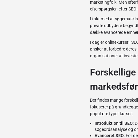
marketingfolk. Men efter
efterspørgslen efter SEO
I takt med at søgemaskine
private udbydere begyndte 
dække avancerede emner 
I dag er onlinekurser i SEO
ønsker at forbedre deres 
organisationer at invester
Forskellige
markedsfør
Der findes mange forskelli
fokuserer på grundlægge
populære typer kurser:
Introduktion til SEO
: 
søgeordsanalyse og on
Avanceret SEO
: For d