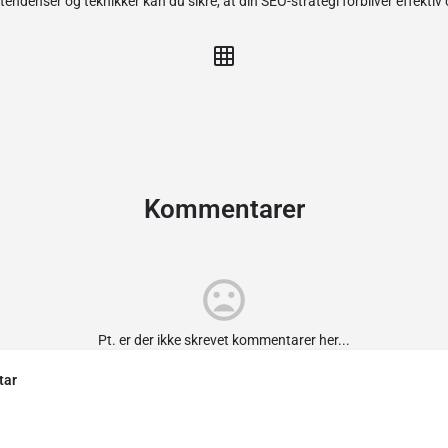
endenser og teknikker kan du sikre, at din SEO-strategi forbliver effektiv 
Kommentarer
Pt. er der ikke skrevet kommentarer her...
tar