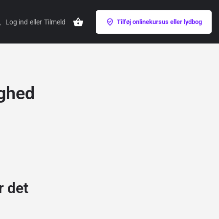
Log ind
eller
Tilmeld
Tilføj onlinekursus eller lydbog
ighed
r det