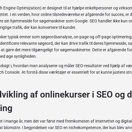
h Engine Optimization) er designet til at hjælpe enkeltpersoner og virks
ttet. I en verden, hvor online tilstedeværelse er afgørende for succes, er de
 sin hjemmeside for søgemaskiner som Google. SEO handler ikke kun om 
igtige trafik, der kan konvertere til kunder.
kker typisk emner som søgeordsanalyse, on-page og off-page optimering, 
identificere relevante søgeord, der kan drive trafik til deres hjemmeside
r at gøre det mere tilgængeligt for søgemaskinerne. Dette er afgørende for
med øge synligheden.
ndsigt i, hvordan man analyserer og måler SEO-resultater ved hjælp af v
h Console. At forstå disse værktøjer er essentielt for at kunne justere st
vikling af onlinekurser i SEO og d
ing
et i mange år, men det var først med fremkomsten af internettet og digita
at blomstre. I begyndelsen var SEO en nichekompetence, der kun blev an