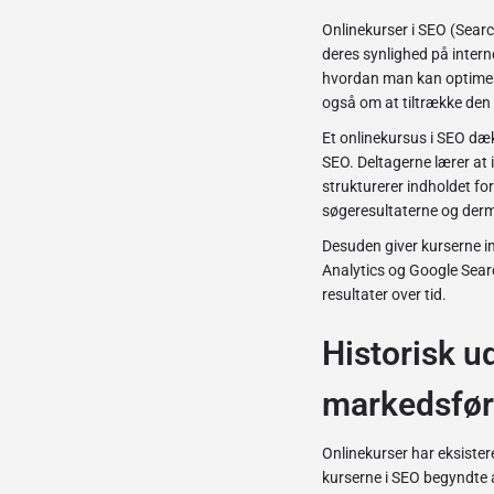
Onlinekurser i SEO (Searc
deres synlighed på interne
hvordan man kan optimere
også om at tiltrække den r
Et onlinekursus i SEO dæ
SEO. Deltagerne lærer at 
strukturerer indholdet fo
søgeresultaterne og der
Desuden giver kurserne i
Analytics og Google Searc
resultater over tid.
Historisk ud
markedsfør
Onlinekurser har eksister
kurserne i SEO begyndte 