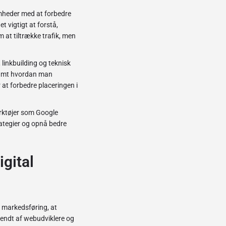
omheder med at forbedre
t vigtigt at forstå,
at tiltrække trafik, men
linkbuilding og teknisk
, samt hvordan man
 at forbedre placeringen i
ærktøjer som Google
rategier og opnå bedre
igital
l markedsføring, at
vendt af webudviklere og