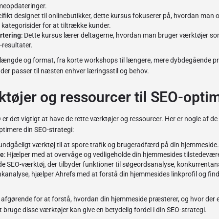
meopdateringer.
cifikt designet til onlinebutikker, dette kursus fokuserer på, hvordan man 
kategorisider for at tiltrække kunder.
rtering
: Dette kursus lærer deltagerne, hvordan man bruger værktøjer som
resultater.
 i længde og format, fra korte workshops til længere, mere dybdegående
 der passer til næsten enhver læringsstil og behov.
ktøjer og ressourcer til SEO-opti
er det vigtigt at have de rette værktøjer og ressourcer. Her er nogle af d
timere din SEO-strategi:
uundgåeligt værktøj til at spore trafik og brugeradfærd på din hjemmeside.
le
: Hjælper med at overvåge og vedligeholde din hjemmesides tilstedevære
de SEO-værktøj, der tilbyder funktioner til søgeordsanalyse, konkurrenta
linkanalyse, hjælper Ahrefs med at forstå din hjemmesides linkprofil og fin
afgørende for at forstå, hvordan din hjemmeside præsterer, og hvor der er
 at bruge disse værktøjer kan give en betydelig fordel i din SEO-strategi.