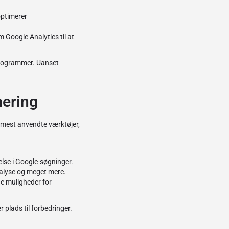
optimerer
 Google Analytics til at
 programmer. Uanset
mering
e mest anvendte værktøjer,
lse i Google-søgninger.
nalyse og meget mere.
de muligheder for
 plads til forbedringer.