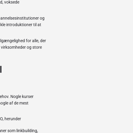
ed, voksede
dannelsesinstitutioner og
le introduktioner til at
ilgængelighed for alle, der
å virksomheder og store
l
behov. Nogle kurser
ogle af de mest
EO, herunder
ner som linkbuilding,