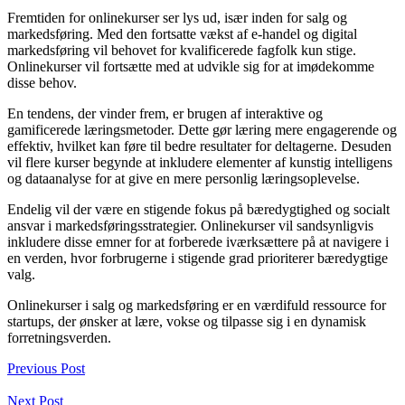
Fremtiden for onlinekurser ser lys ud, især inden for salg og
markedsføring. Med den fortsatte vækst af e-handel og digital
markedsføring vil behovet for kvalificerede fagfolk kun stige.
Onlinekurser vil fortsætte med at udvikle sig for at imødekomme
disse behov.
En tendens, der vinder frem, er brugen af interaktive og
gamificerede læringsmetoder. Dette gør læring mere engagerende og
effektiv, hvilket kan føre til bedre resultater for deltagerne. Desuden
vil flere kurser begynde at inkludere elementer af kunstig intelligens
og dataanalyse for at give en mere personlig læringsoplevelse.
Endelig vil der være en stigende fokus på bæredygtighed og socialt
ansvar i markedsføringsstrategier. Onlinekurser vil sandsynligvis
inkludere disse emner for at forberede iværksættere på at navigere i
en verden, hvor forbrugerne i stigende grad prioriterer bæredygtige
valg.
Onlinekurser i salg og markedsføring er en værdifuld ressource for
startups, der ønsker at lære, vokse og tilpasse sig i en dynamisk
forretningsverden.
Previous Post
Next Post