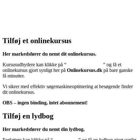
Cookiedeklaration:
Klik her – Cookiepolitik (EU)
Tilføj et onlinekursus
Her markedsfører du nemt dit onlinekursus.
Kursusudbydere kan klikke på “
Tilføj onlinekursus
” og få et
onlinekursus gjort synligt her på
Onlinekursus.dk
på bare ganske
få minutter.
Vi sikrer med effektiv søgemaskineoptimering at besøgende finder
dit onlinekursus.
OBS – ingen binding, intet abonnement!
Tilføj en lydbog
Her markedsfører du nemt din lydbog.
Forfattere kan klikke på “
Tilføj lydbog
” og få en lydbog gjort synlig