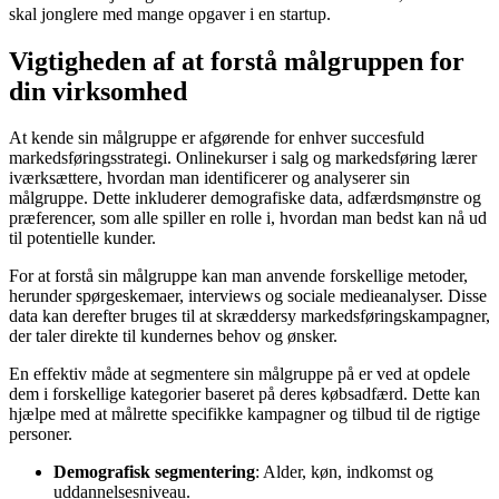
skal jonglere med mange opgaver i en startup.
Vigtigheden af at forstå målgruppen for
din virksomhed
At kende sin målgruppe er afgørende for enhver succesfuld
markedsføringsstrategi. Onlinekurser i salg og markedsføring lærer
iværksættere, hvordan man identificerer og analyserer sin
målgruppe. Dette inkluderer demografiske data, adfærdsmønstre og
præferencer, som alle spiller en rolle i, hvordan man bedst kan nå ud
til potentielle kunder.
For at forstå sin målgruppe kan man anvende forskellige metoder,
herunder spørgeskemaer, interviews og sociale medieanalyser. Disse
data kan derefter bruges til at skræddersy markedsføringskampagner,
der taler direkte til kundernes behov og ønsker.
En effektiv måde at segmentere sin målgruppe på er ved at opdele
dem i forskellige kategorier baseret på deres købsadfærd. Dette kan
hjælpe med at målrette specifikke kampagner og tilbud til de rigtige
personer.
Demografisk segmentering
: Alder, køn, indkomst og
uddannelsesniveau.