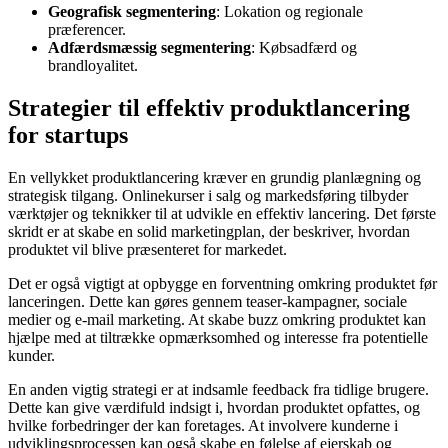
Geografisk segmentering
: Lokation og regionale
præferencer.
Adfærdsmæssig segmentering
: Købsadfærd og
brandloyalitet.
Strategier til effektiv produktlancering
for startups
En vellykket produktlancering kræver en grundig planlægning og
strategisk tilgang. Onlinekurser i salg og markedsføring tilbyder
værktøjer og teknikker til at udvikle en effektiv lancering. Det første
skridt er at skabe en solid marketingplan, der beskriver, hvordan
produktet vil blive præsenteret for markedet.
Det er også vigtigt at opbygge en forventning omkring produktet før
lanceringen. Dette kan gøres gennem teaser-kampagner, sociale
medier og e-mail marketing. At skabe buzz omkring produktet kan
hjælpe med at tiltrække opmærksomhed og interesse fra potentielle
kunder.
En anden vigtig strategi er at indsamle feedback fra tidlige brugere.
Dette kan give værdifuld indsigt i, hvordan produktet opfattes, og
hvilke forbedringer der kan foretages. At involvere kunderne i
udviklingsprocessen kan også skabe en følelse af ejerskab og