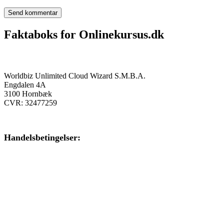
Faktaboks for Onlinekursus.dk
Onlinekursus.dk er en del af:
Worldbiz Unlimited Cloud Wizard S.M.B.A.
Engdalen 4A
3100 Hornbæk
CVR: 32477259
Handelsbetingelser:
Klik her – Handelsbetingelser
Privatlivspolitik:
Klik her – Privatlivspolitik