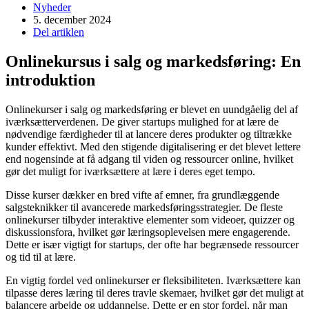
Nyheder
5. december 2024
Del artiklen
Onlinekursus i salg og markedsføring: En
introduktion
Onlinekurser i salg og markedsføring er blevet en uundgåelig del af
iværksætterverdenen. De giver startups mulighed for at lære de
nødvendige færdigheder til at lancere deres produkter og tiltrække
kunder effektivt. Med den stigende digitalisering er det blevet lettere
end nogensinde at få adgang til viden og ressourcer online, hvilket
gør det muligt for iværksættere at lære i deres eget tempo.
Disse kurser dækker en bred vifte af emner, fra grundlæggende
salgsteknikker til avancerede markedsføringsstrategier. De fleste
onlinekurser tilbyder interaktive elementer som videoer, quizzer og
diskussionsfora, hvilket gør læringsoplevelsen mere engagerende.
Dette er især vigtigt for startups, der ofte har begrænsede ressourcer
og tid til at lære.
En vigtig fordel ved onlinekurser er fleksibiliteten. Iværksættere kan
tilpasse deres læring til deres travle skemaer, hvilket gør det muligt at
balancere arbejde og uddannelse. Dette er en stor fordel, når man