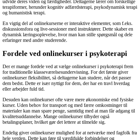
udvide deres viden og færdigheder. Deltagerne lærer om forskellige
terapiformer, herunder kognitiv adfærdsterapi, psykodynamisk terapi
og humanistisk terapi.
En vigtig del af onlinekurserne er interaktive elementer, som f.eks.
diskussionsfora og live-sessioner med instruktører. Dette skaber en
dynamisk læringsoplevelse, hvor man kan stille spørgsmål og dele
erfaringer med andre studerende.
Fordele ved onlinekurser i psykoterapi
Der er mange fordele ved at vælge onlinekurser i psykoterapi frem
for traditionelle klasseværelsesundervisning. For det første giver
onlinekurser fleksibilitet, så deltagerne kan studere, når det passer
dem bedst. Dette er især nyttigt for dem, der har en travl hverdag
eller arbejder fuld tid.
Desuden kan onlinekurser ofte være mere økonomiske end fysiske
kurser. Uden behov for transport og med færre omkostninger til
materialer kan man spare penge, samtidig med at man får adgang til
kvalitetsuddannelse. Mange onlinekurser tilbyder også
betalingsplaner, hvilket gør det lettere at tilmelde sig.
Endelig giver onlinekurser mulighed for at netværke med fagfolk fra
hele verden. Dette kan føre til værdifulde forbindelser og