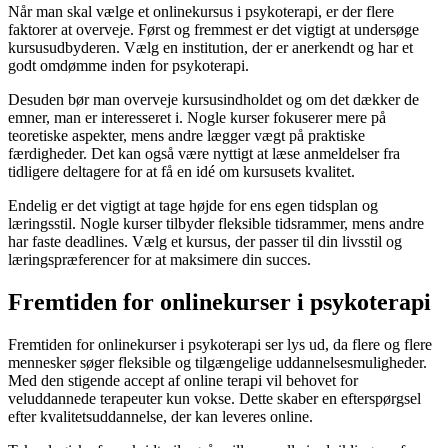
Når man skal vælge et onlinekursus i psykoterapi, er der flere
faktorer at overveje. Først og fremmest er det vigtigt at undersøge
kursusudbyderen. Vælg en institution, der er anerkendt og har et
godt omdømme inden for psykoterapi.
Desuden bør man overveje kursusindholdet og om det dækker de
emner, man er interesseret i. Nogle kurser fokuserer mere på
teoretiske aspekter, mens andre lægger vægt på praktiske
færdigheder. Det kan også være nyttigt at læse anmeldelser fra
tidligere deltagere for at få en idé om kursusets kvalitet.
Endelig er det vigtigt at tage højde for ens egen tidsplan og
læringsstil. Nogle kurser tilbyder fleksible tidsrammer, mens andre
har faste deadlines. Vælg et kursus, der passer til din livsstil og
læringspræferencer for at maksimere din succes.
Fremtiden for onlinekurser i psykoterapi
Fremtiden for onlinekurser i psykoterapi ser lys ud, da flere og flere
mennesker søger fleksible og tilgængelige uddannelsesmuligheder.
Med den stigende accept af online terapi vil behovet for
veluddannede terapeuter kun vokse. Dette skaber en efterspørgsel
efter kvalitetsuddannelse, der kan leveres online.