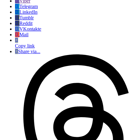
Viber
Telegram
LinkedIn
Tumblr
Reddit
VKontakte
Mail
Copy link
Share via...