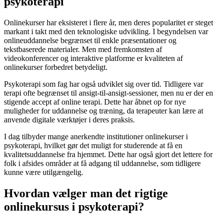
psykoterapi
Onlinekurser har eksisteret i flere år, men deres popularitet er steget
markant i takt med den teknologiske udvikling. I begyndelsen var
onlineuddannelse begrænset til enkle præsentationer og
tekstbaserede materialer. Men med fremkomsten af
videokonferencer og interaktive platforme er kvaliteten af
onlinekurser forbedret betydeligt.
Psykoterapi som fag har også udviklet sig over tid. Tidligere var
terapi ofte begrænset til ansigt-til-ansigt-sessioner, men nu er der en
stigende accept af online terapi. Dette har åbnet op for nye
muligheder for uddannelse og træning, da terapeuter kan lære at
anvende digitale værktøjer i deres praksis.
I dag tilbyder mange anerkendte institutioner onlinekurser i
psykoterapi, hvilket gør det muligt for studerende at få en
kvalitetsuddannelse fra hjemmet. Dette har også gjort det lettere for
folk i afsides områder at få adgang til uddannelse, som tidligere
kunne være utilgængelig.
Hvordan vælger man det rigtige
onlinekursus i psykoterapi?