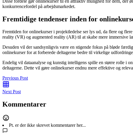
Disse fordele gør onlinekurser til en attraktiv mulighed for dem, der 
konkurrencefordel på arbejdsmarkedet.
Fremtidige tendenser inden for onlinekurse
Fremtiden for onlinekurser i projektledelse ser lys ud, da flere og fl
reality (VR) og augmented reality (AR) til at skabe mere immersive læ
Desuden vil der sandsynligvis være en stigende fokus på bløde færdig
onlinekurser for at forberede deltagerne bedre til virkelige udfordringe
Endelig vil dataanalyse og kunstig intelligens spille en større rolle 
deltagerne. Dette vil gøre onlinekurser endnu mere effektive og releva
Previous Post
Next Post
Kommentarer
Pt. er der ikke skrevet kommentarer her...