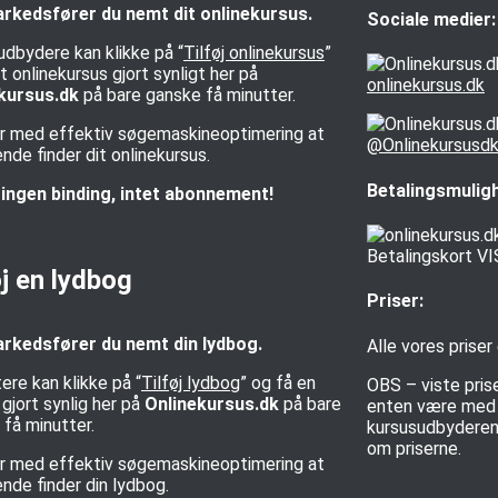
rkedsfører du nemt dit onlinekursus.
Sociale medier:
udbydere kan klikke på “
Tilføj onlinekursus
”
t onlinekursus gjort synligt her på
onlinekursus.dk
kursus.dk
på bare ganske få minutter.
rer med effektiv søgemaskineoptimering at
@Onlinekursusd
de finder dit onlinekursus.
Betalingsmulig
ingen binding, intet abonnement!
øj en lydbog
Priser:
rkedsfører du nemt din lydbog.
Alle vores priser
ere kan klikke på “
Tilføj lydbog
” og få en
OBS – viste pris
gjort synlig her på
Onlinekursus.dk
på bare
enten være med e
få minutter.
kursusudbyderen 
om priserne.
rer med effektiv søgemaskineoptimering at
nde finder din lydbog.