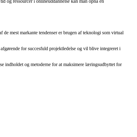
re tid og ressourcer i onlineuddannelse kan man opnå en
 af de mest markante tendenser er brugen af teknologi som virtual
ørende for succesfuld projektledelse og vil blive integreret i
asse indholdet og metoderne for at maksimere læringsudbyttet for