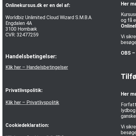
Her ma
Onlinekursus.dk er en del af:
Kursus
Worldbiz Unlimited Cloud Wizard S.M.B.A.
og få e
Engdalen 4A
Online
3100 Hornbæk
CVR: 32477259
Vi sik
besøgen
OBS – 
Handelsbetingelser:
Klik her – Handelsbetingelser
Tilf
Privatlivspolitik:
Her ma
Klik her – Privatlivspolitik
Forfatt
lydbog 
ganske 
Cookiedeklaration:
Vi sik
besøge