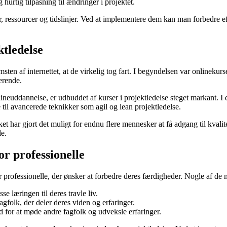
 hurtig tilpasning til ændringer i projektet.
 ressourcer og tidslinjer. Ved at implementere dem kan man forbedre effe
ktledelse
msten af internettet, at de virkelig tog fart. I begyndelsen var onlineku
erende.
ineuddannelse, er udbuddet af kurser i projektledelse steget markant. I
 til avancerede teknikker som agil og lean projektledelse.
har gjort det muligt for endnu flere mennesker at få adgang til kvalitets
le.
or professionelle
or professionelle, der ønsker at forbedre deres færdigheder. Nogle af de
se læringen til deres travle liv.
agfolk, der deler deres viden og erfaringer.
d for at møde andre fagfolk og udveksle erfaringer.