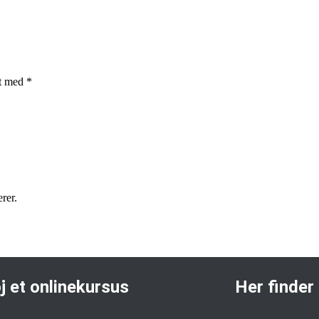
et med
*
rer.
øj et onlinekursus
Her finder