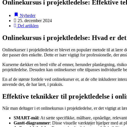
Onlinekursus i projektledelse: Effektive t
Nyheder
25. december 2024
Del artiklen
Onlinekursus i projektledelse: Hvad er det
Onlinekurser i projektledelse er blevet en populær metode til at lære de
der passer den enkelte. Dette er især vigtigt for professionelle, der øn
Kurserne dækker en bred vifte af emner, herunder planlægning, risikost
projektledelse. Desuden kan onlinekurser ofte tilpasses individuelle b
En af de største fordele ved onlinekurser er, at de ofte inkluderer in
anvende det, de har lært, i praksis.
Effektive teknikker til projektledelse i onl
Når man deltager i et onlinekursus i projektledelse, er det vigtigt at l
SMART-mål
: At sætte specifikke, målbare, opnåelige, relevan
Gantt-diagrammer
: Disse visuelle værktøjer hjælper med at p