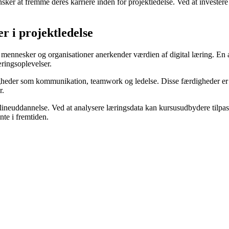
ønsker at fremme deres karriere inden for projektledelse. Ved at investe
r i projektledelse
ere mennesker og organisationer anerkender værdien af digital læring. En
ringsoplevelser.
heder som kommunikation, teamwork og ledelse. Disse færdigheder er afg
r.
i onlineuddannelse. Ved at analysere læringsdata kan kursusudbydere tilp
nte i fremtiden.