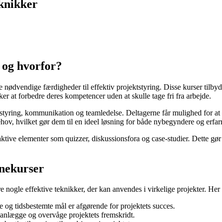
eknikker
 og hvorfor?
 nødvendige færdigheder til effektiv projektstyring. Disse kurser tilbyde
sker at forbedre deres kompetencer uden at skulle tage fri fra arbejde.
yring, kommunikation og teamledelse. Deltagerne får mulighed for at lær
ehov, hvilket gør dem til en ideel løsning for både nybegyndere og erfar
teraktive elementer som quizzer, diskussionsfora og case-studier. Dette
inekurser
ære nogle effektive teknikker, der kan anvendes i virkelige projekter. He
te og tidsbestemte mål er afgørende for projektets succes.
lanlægge og overvåge projektets fremskridt.