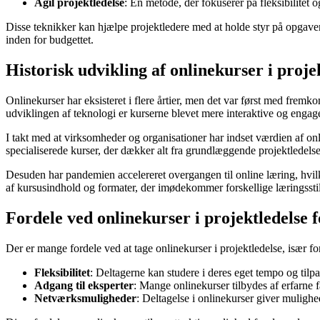
Agil projektledelse
: En metode, der fokuserer på fleksibilitet og
Disse teknikker kan hjælpe projektledere med at holde styr på opgaver,
inden for budgettet.
Historisk udvikling af onlinekurser i proje
Onlinekurser har eksisteret i flere årtier, men det var først med fremko
udviklingen af teknologi er kurserne blevet mere interaktive og engag
I takt med at virksomheder og organisationer har indset værdien af onl
specialiserede kurser, der dækker alt fra grundlæggende projektledelse
Desuden har pandemien accelereret overgangen til online læring, hvilket 
af kursusindhold og formater, der imødekommer forskellige læringssti
Fordele ved onlinekurser i projektledelse f
Der er mange fordele ved at tage onlinekurser i projektledelse, især f
Fleksibilitet
: Deltagerne kan studere i deres eget tempo og tilpas
Adgang til eksperter
: Mange onlinekurser tilbydes af erfarne f
Netværksmuligheder
: Deltagelse i onlinekurser giver mulighe