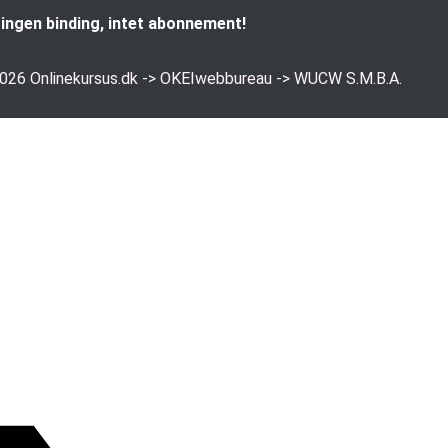
ingen binding, intet abonnement!
2026
Onlinekursus.dk
->
OKEIwebbureau
->
WUCW S.M.B.A.