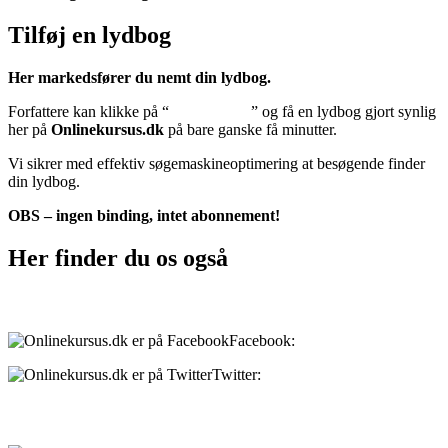
Tilføj en lydbog
Her markedsfører du nemt din lydbog.
Forfattere kan klikke på “
Tilføj lydbog
” og få en lydbog gjort synlig
her på
Onlinekursus.dk
på bare ganske få minutter.
Vi sikrer med effektiv søgemaskineoptimering at besøgende finder
din lydbog.
OBS – ingen binding, intet abonnement!
Her finder du os også
Sociale medier:
Facebook:
onlinekursus.dk
Twitter:
@Onlinekursusdk
Betalingsmuligheder: