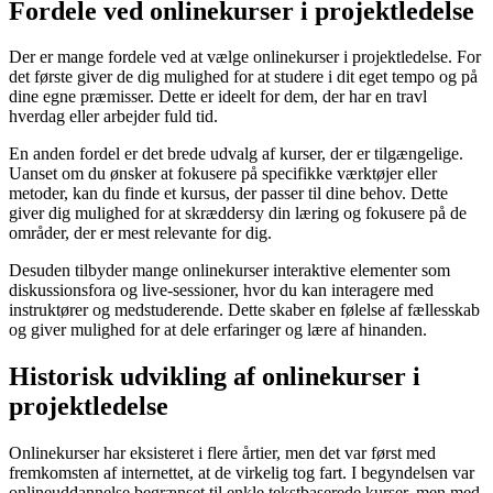
Fordele ved onlinekurser i projektledelse
Der er mange fordele ved at vælge onlinekurser i projektledelse. For
det første giver de dig mulighed for at studere i dit eget tempo og på
dine egne præmisser. Dette er ideelt for dem, der har en travl
hverdag eller arbejder fuld tid.
En anden fordel er det brede udvalg af kurser, der er tilgængelige.
Uanset om du ønsker at fokusere på specifikke værktøjer eller
metoder, kan du finde et kursus, der passer til dine behov. Dette
giver dig mulighed for at skræddersy din læring og fokusere på de
områder, der er mest relevante for dig.
Desuden tilbyder mange onlinekurser interaktive elementer som
diskussionsfora og live-sessioner, hvor du kan interagere med
instruktører og medstuderende. Dette skaber en følelse af fællesskab
og giver mulighed for at dele erfaringer og lære af hinanden.
Historisk udvikling af onlinekurser i
projektledelse
Onlinekurser har eksisteret i flere årtier, men det var først med
fremkomsten af internettet, at de virkelig tog fart. I begyndelsen var
onlineuddannelse begrænset til enkle tekstbaserede kurser, men med