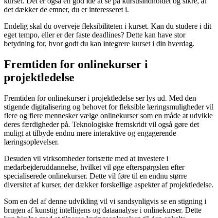
kurset. Det er også en god idé at se på kursusindholdet og sikre, at
det dækker de emner, du er interesseret i.
Endelig skal du overveje fleksibiliteten i kurset. Kan du studere i dit
eget tempo, eller er der faste deadlines? Dette kan have stor
betydning for, hvor godt du kan integrere kurset i din hverdag.
Fremtiden for onlinekurser i
projektledelse
Fremtiden for onlinekurser i projektledelse ser lys ud. Med den
stigende digitalisering og behovet for fleksible læringsmuligheder vil
flere og flere mennesker vælge onlinekurser som en måde at udvikle
deres færdigheder på. Teknologiske fremskridt vil også gøre det
muligt at tilbyde endnu mere interaktive og engagerende
læringsoplevelser.
Desuden vil virksomheder fortsætte med at investere i
medarbejderuddannelse, hvilket vil øge efterspørgslen efter
specialiserede onlinekurser. Dette vil føre til en endnu større
diversitet af kurser, der dækker forskellige aspekter af projektledelse.
Som en del af denne udvikling vil vi sandsynligvis se en stigning i
brugen af kunstig intelligens og dataanalyse i onlinekurser. Dette