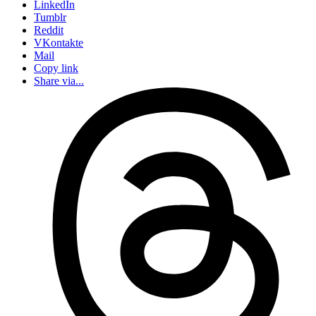
LinkedIn
Tumblr
Reddit
VKontakte
Mail
Copy link
Share via...