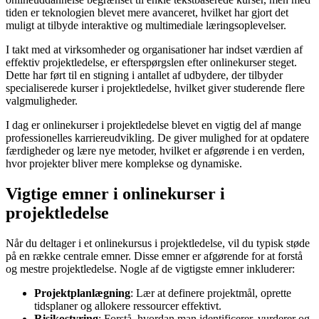
tiden er teknologien blevet mere avanceret, hvilket har gjort det
muligt at tilbyde interaktive og multimediale læringsoplevelser.
I takt med at virksomheder og organisationer har indset værdien af
effektiv projektledelse, er efterspørgslen efter onlinekurser steget.
Dette har ført til en stigning i antallet af udbydere, der tilbyder
specialiserede kurser i projektledelse, hvilket giver studerende flere
valgmuligheder.
I dag er onlinekurser i projektledelse blevet en vigtig del af mange
professionelles karriereudvikling. De giver mulighed for at opdatere
færdigheder og lære nye metoder, hvilket er afgørende i en verden,
hvor projekter bliver mere komplekse og dynamiske.
Vigtige emner i onlinekurser i
projektledelse
Når du deltager i et onlinekursus i projektledelse, vil du typisk støde
på en række centrale emner. Disse emner er afgørende for at forstå
og mestre projektledelse. Nogle af de vigtigste emner inkluderer:
Projektplanlægning
: Lær at definere projektmål, oprette
tidsplaner og allokere ressourcer effektivt.
Risikostyring
: Forstå, hvordan man identificerer, vurderer og