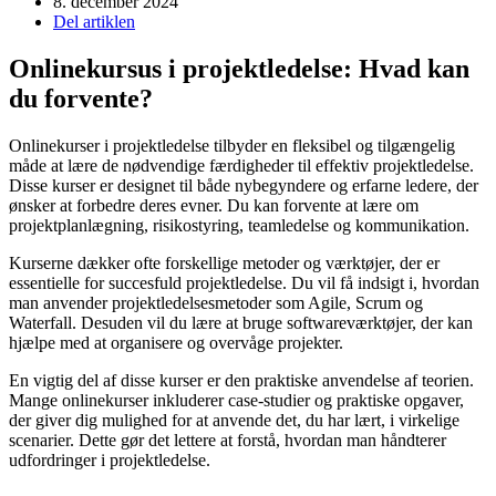
8. december 2024
Del artiklen
Onlinekursus i projektledelse: Hvad kan
du forvente?
Onlinekurser i projektledelse tilbyder en fleksibel og tilgængelig
måde at lære de nødvendige færdigheder til effektiv projektledelse.
Disse kurser er designet til både nybegyndere og erfarne ledere, der
ønsker at forbedre deres evner. Du kan forvente at lære om
projektplanlægning, risikostyring, teamledelse og kommunikation.
Kurserne dækker ofte forskellige metoder og værktøjer, der er
essentielle for succesfuld projektledelse. Du vil få indsigt i, hvordan
man anvender projektledelsesmetoder som Agile, Scrum og
Waterfall. Desuden vil du lære at bruge softwareværktøjer, der kan
hjælpe med at organisere og overvåge projekter.
En vigtig del af disse kurser er den praktiske anvendelse af teorien.
Mange onlinekurser inkluderer case-studier og praktiske opgaver,
der giver dig mulighed for at anvende det, du har lært, i virkelige
scenarier. Dette gør det lettere at forstå, hvordan man håndterer
udfordringer i projektledelse.