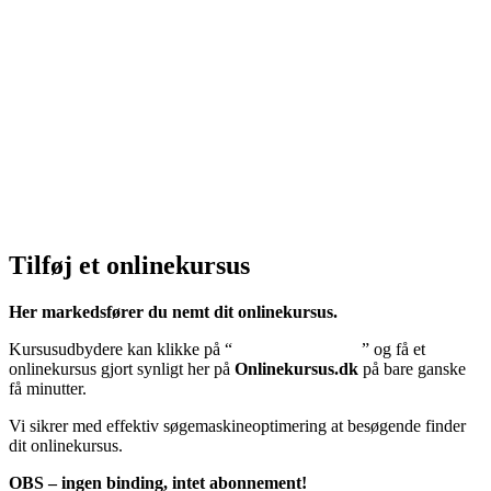
Privatlivspolitik:
Klik her – Privatlivspolitik
Cookiedeklaration:
Klik her – Cookiepolitik (EU)
Tilføj et onlinekursus
Her markedsfører du nemt dit onlinekursus.
Kursusudbydere kan klikke på “
Tilføj onlinekursus
” og få et
onlinekursus gjort synligt her på
Onlinekursus.dk
på bare ganske
få minutter.
Vi sikrer med effektiv søgemaskineoptimering at besøgende finder
dit onlinekursus.
OBS – ingen binding, intet abonnement!