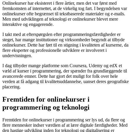
Onlinekurser har eksisteret i flere årtier, men det var først med
fremkomsten af internettet, at de virkelig tog fart. I begyndelsen var
onlinekurser ofte begrænset til tekstbaserede materialer og e-mails.
Men med udviklingen af teknologi er onlinekurser blevet mere
interaktive og engagerende.
I takt med at efterspørgslen efter programmeringsfærdigheder er
steget, har mange institutioner og virksomheder begyndt at tilbyde
onlinekurser. Dette har ført til en stigning i kvaliteten af kurserne, da
flere eksperter og professionelle udviklere er involveret i
undervisningen.
I dag tilbyder mange platforme som Coursera, Udemy og edX et
væld af kurser i programmering, der spænder fra grundlæggende til
avancerede emner. Dette har gjort det muligt for folk over hele
verden at få adgang til kvalitetsuddannelse, uanset deres geografiske
placering.
Fremtiden for onlinekurser i
programmering og teknologi
Fremtiden for onlinekurser i programmering ser lys ud, da flere og
flere mennesker indser værdien af at lære digitale færdigheder. Med
den hastige udvikling inden for teknologi og digitalisering er