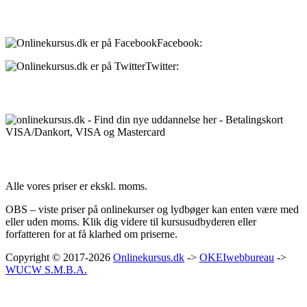
Sociale medier:
Facebook:
onlinekursus.dk
Twitter:
@Onlinekursusdk
Betalingsmuligheder:
Priser:
Alle vores priser er ekskl. moms.
OBS – viste priser på onlinekurser og lydbøger kan enten være med
eller uden moms. Klik dig videre til kursusudbyderen eller
forfatteren for at få klarhed om priserne.
Copyright © 2017-2026
Onlinekursus.dk
->
OKEIwebbureau
->
WUCW S.M.B.A.