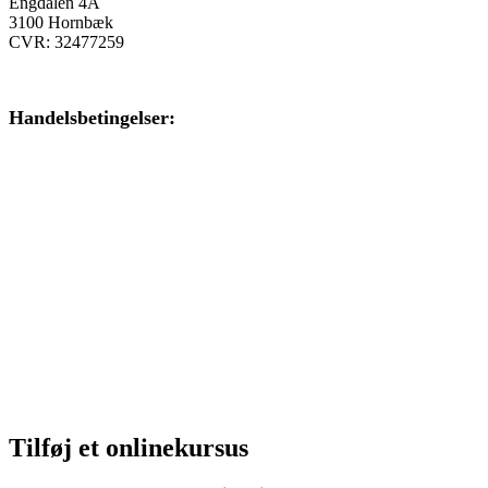
Engdalen 4A
3100 Hornbæk
CVR: 32477259
Handelsbetingelser:
Klik her – Handelsbetingelser
Privatlivspolitik:
Klik her – Privatlivspolitik
Cookiedeklaration:
Klik her – Cookiepolitik (EU)
Tilføj et onlinekursus