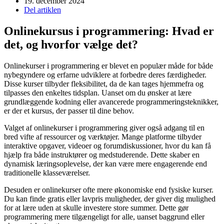
19. december 2024
Del artiklen
Onlinekursus i programmering: Hvad er
det, og hvorfor vælge det?
Onlinekurser i programmering er blevet en populær måde for både
nybegyndere og erfarne udviklere at forbedre deres færdigheder.
Disse kurser tilbyder fleksibilitet, da de kan tages hjemmefra og
tilpasses den enkeltes tidsplan. Uanset om du ønsker at lære
grundlæggende kodning eller avancerede programmeringsteknikker,
er der et kursus, der passer til dine behov.
Valget af onlinekurser i programmering giver også adgang til en
bred vifte af ressourcer og værktøjer. Mange platforme tilbyder
interaktive opgaver, videoer og forumdiskussioner, hvor du kan få
hjælp fra både instruktører og medstuderende. Dette skaber en
dynamisk læringsoplevelse, der kan være mere engagerende end
traditionelle klasseværelser.
Desuden er onlinekurser ofte mere økonomiske end fysiske kurser.
Du kan finde gratis eller lavpris muligheder, der giver dig mulighed
for at lære uden at skulle investere store summer. Dette gør
programmering mere tilgængeligt for alle, uanset baggrund eller