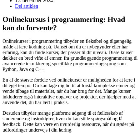
12. december 2024
Del artiklen
Onlinekursus i programmering: Hvad
kan du forvente?
Onlinekurser i programmering tilbyder en fleksibel og tilgængelig
måde at lære kodning på. Uanset om du er nybegynder eller har
erfaring, kan du finde kurser, der passer til dit niveau. Disse kurser
dækker en bred vifte af emner, fra grundlæggende programmering til
avancerede teknikker og specifikke programmeringssprog som
Python, Java og C++.
En af de største fordele ved onlinekurser er muligheden for at lære i
dit eget tempo. Du kan tage dig tid til at forstå komplekse emner og
vende tilbage til materialet, når du har brug for det. Mange kurser
inkluderer også interaktive opgaver og projekter, der hjælper med at
anvende det, du har lært i praksis.
Desuden tilbyder mange platforme adgang til et fællesskab af
studerende og instruktører, hvor du kan stille spørgsmål og få
feedback. Dette kan være en uvurderlig ressource, når du støder på
udfordringer undervejs i din læring.