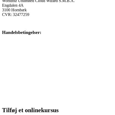
Worldbiz Unlimited Cloud Wizard S.M.B.A.
Engdalen 4A
3100 Hornbæk
CVR: 32477259
Handelsbetingelser:
Klik her – Handelsbetingelser
Privatlivspolitik:
Klik her – Privatlivspolitik
Cookiedeklaration:
Klik her – Cookiepolitik (EU)
Tilføj et onlinekursus