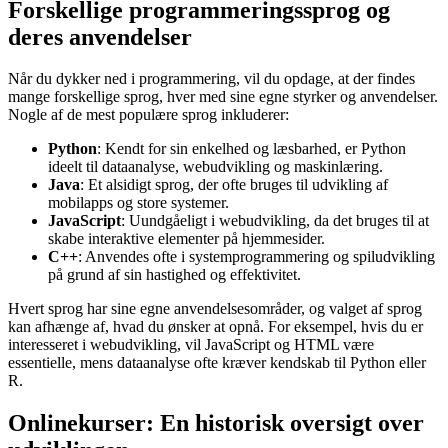
Forskellige programmeringssprog og
deres anvendelser
Når du dykker ned i programmering, vil du opdage, at der findes
mange forskellige sprog, hver med sine egne styrker og anvendelser.
Nogle af de mest populære sprog inkluderer:
Python
: Kendt for sin enkelhed og læsbarhed, er Python
ideelt til dataanalyse, webudvikling og maskinlæring.
Java
: Et alsidigt sprog, der ofte bruges til udvikling af
mobilapps og store systemer.
JavaScript
: Uundgåeligt i webudvikling, da det bruges til at
skabe interaktive elementer på hjemmesider.
C++
: Anvendes ofte i systemprogrammering og spiludvikling
på grund af sin hastighed og effektivitet.
Hvert sprog har sine egne anvendelsesområder, og valget af sprog
kan afhænge af, hvad du ønsker at opnå. For eksempel, hvis du er
interesseret i webudvikling, vil JavaScript og HTML være
essentielle, mens dataanalyse ofte kræver kendskab til Python eller
R.
Onlinekurser: En historisk oversigt over