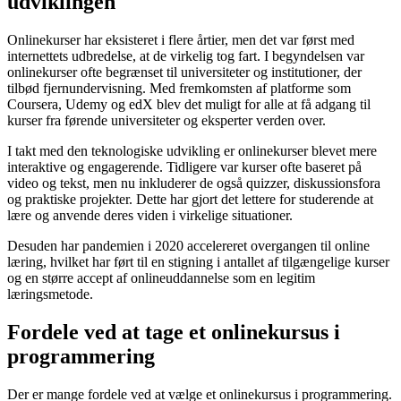
udviklingen
Onlinekurser har eksisteret i flere årtier, men det var først med
internettets udbredelse, at de virkelig tog fart. I begyndelsen var
onlinekurser ofte begrænset til universiteter og institutioner, der
tilbød fjernundervisning. Med fremkomsten af platforme som
Coursera, Udemy og edX blev det muligt for alle at få adgang til
kurser fra førende universiteter og eksperter verden over.
I takt med den teknologiske udvikling er onlinekurser blevet mere
interaktive og engagerende. Tidligere var kurser ofte baseret på
video og tekst, men nu inkluderer de også quizzer, diskussionsfora
og praktiske projekter. Dette har gjort det lettere for studerende at
lære og anvende deres viden i virkelige situationer.
Desuden har pandemien i 2020 accelereret overgangen til online
læring, hvilket har ført til en stigning i antallet af tilgængelige kurser
og en større accept af onlineuddannelse som en legitim
læringsmetode.
Fordele ved at tage et onlinekursus i
programmering
Der er mange fordele ved at vælge et onlinekursus i programmering.