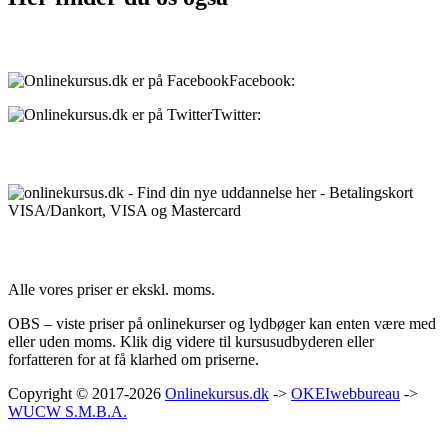
Sociale medier:
Facebook:
onlinekursus.dk
Twitter:
@Onlinekursusdk
Betalingsmuligheder:
Priser:
Alle vores priser er ekskl. moms.
OBS – viste priser på onlinekurser og lydbøger kan enten være med
eller uden moms. Klik dig videre til kursusudbyderen eller
forfatteren for at få klarhed om priserne.
Copyright © 2017-2026
Onlinekursus.dk
->
OKEIwebbureau
->
WUCW S.M.B.A.