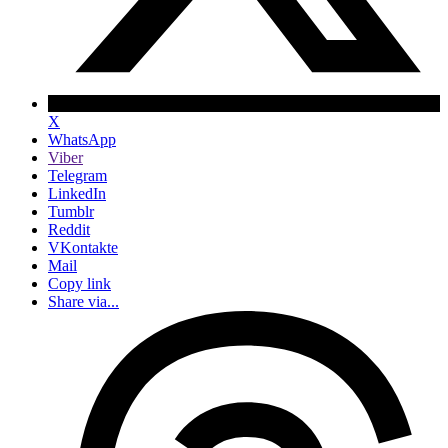
X
WhatsApp
Viber
Telegram
LinkedIn
Tumblr
Reddit
VKontakte
Mail
Copy link
Share via...