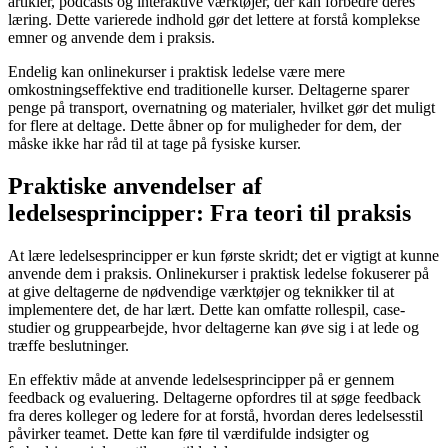
artikler, podcasts og interaktive værktøjer, der kan forbedre deres
læring. Dette varierede indhold gør det lettere at forstå komplekse
emner og anvende dem i praksis.
Endelig kan onlinekurser i praktisk ledelse være mere
omkostningseffektive end traditionelle kurser. Deltagerne sparer
penge på transport, overnatning og materialer, hvilket gør det muligt
for flere at deltage. Dette åbner op for muligheder for dem, der
måske ikke har råd til at tage på fysiske kurser.
Praktiske anvendelser af
ledelsesprincipper: Fra teori til praksis
At lære ledelsesprincipper er kun første skridt; det er vigtigt at kunne
anvende dem i praksis. Onlinekurser i praktisk ledelse fokuserer på
at give deltagerne de nødvendige værktøjer og teknikker til at
implementere det, de har lært. Dette kan omfatte rollespil, case-
studier og gruppearbejde, hvor deltagerne kan øve sig i at lede og
træffe beslutninger.
En effektiv måde at anvende ledelsesprincipper på er gennem
feedback og evaluering. Deltagerne opfordres til at søge feedback
fra deres kolleger og ledere for at forstå, hvordan deres ledelsesstil
påvirker teamet. Dette kan føre til værdifulde indsigter og