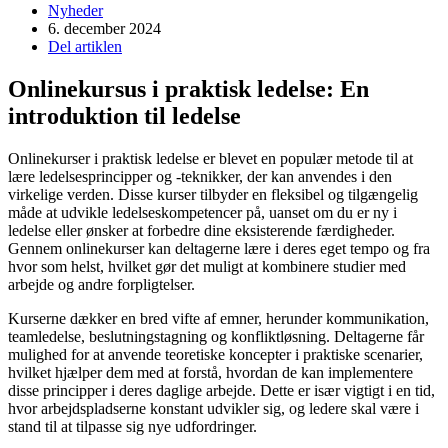
Nyheder
6. december 2024
Del artiklen
Onlinekursus i praktisk ledelse: En
introduktion til ledelse
Onlinekurser i praktisk ledelse er blevet en populær metode til at
lære ledelsesprincipper og -teknikker, der kan anvendes i den
virkelige verden. Disse kurser tilbyder en fleksibel og tilgængelig
måde at udvikle ledelseskompetencer på, uanset om du er ny i
ledelse eller ønsker at forbedre dine eksisterende færdigheder.
Gennem onlinekurser kan deltagerne lære i deres eget tempo og fra
hvor som helst, hvilket gør det muligt at kombinere studier med
arbejde og andre forpligtelser.
Kurserne dækker en bred vifte af emner, herunder kommunikation,
teamledelse, beslutningstagning og konfliktløsning. Deltagerne får
mulighed for at anvende teoretiske koncepter i praktiske scenarier,
hvilket hjælper dem med at forstå, hvordan de kan implementere
disse principper i deres daglige arbejde. Dette er især vigtigt i en tid,
hvor arbejdspladserne konstant udvikler sig, og ledere skal være i
stand til at tilpasse sig nye udfordringer.