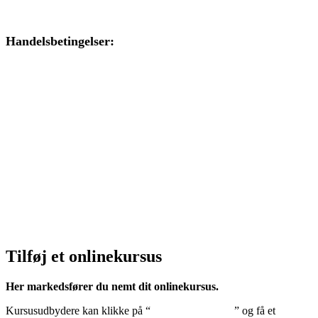
Handelsbetingelser:
Klik her – Handelsbetingelser
Privatlivspolitik:
Klik her – Privatlivspolitik
Cookiedeklaration:
Klik her – Cookiepolitik (EU)
Tilføj et onlinekursus
Her markedsfører du nemt dit onlinekursus.
Kursusudbydere kan klikke på “
Tilføj onlinekursus
” og få et