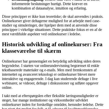
informerede beslutninger hurtigt. Dette kræver en
kombination af dataanalyse, intuition og erfaring.
Disse principper er ikke kun teoretiske; de skal anvendes i praksis.
Onlinekurser giver deltagerne mulighed for at arbejde med case-
studier og simuleringer, der hjælper dem med at anvende disse
principper i virkelige situationer. Dette praktiske fokus er en af de
mest værdifulde aspekter ved onlinekurser i ledelse.
Historisk udvikling af onlinekurser: Fra
klasseværelse til skærm
Onlinekurser har gennemgået en betydelig udvikling siden deres
begyndelse. I starten var onlineundervisning begrænset til enkle
tekstbaserede materialer og e-mails. Men med fremkomsten af
internettet og avanceret teknologi er onlinekurser blevet mere
interaktive og engagerende. I dag kan studerende deltage i live
webinarer, se videoer, deltage i diskussioner og udføre opgaver
online.
I takt med at efterspørgslen efter fleksible læringsmuligheder er
steget, har mange institutioner og virksomheder udviklet
onlinekurser inden for forskellige områder, herunder ledelse. Dette
har gjort det muligt for folk at få adgang til kvalitetsuddannelse,