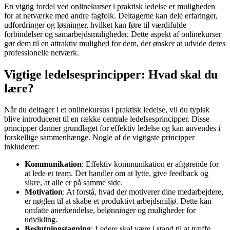
En vigtig fordel ved onlinekurser i praktisk ledelse er muligheden
for at netværke med andre fagfolk. Deltagerne kan dele erfaringer,
udfordringer og løsninger, hvilket kan føre til værdifulde
forbindelser og samarbejdsmuligheder. Dette aspekt af onlinekurser
gør dem til en attraktiv mulighed for dem, der ønsker at udvide deres
professionelle netværk.
Vigtige ledelsesprincipper: Hvad skal du
lære?
Når du deltager i et onlinekursus i praktisk ledelse, vil du typisk
blive introduceret til en række centrale ledelsesprincipper. Disse
principper danner grundlaget for effektiv ledelse og kan anvendes i
forskellige sammenhænge. Nogle af de vigtigste principper
inkluderer:
Kommunikation
: Effektiv kommunikation er afgørende for
at lede et team. Det handler om at lytte, give feedback og
sikre, at alle er på samme side.
Motivation
: At forstå, hvad der motiverer dine medarbejdere,
er nøglen til at skabe et produktivt arbejdsmiljø. Dette kan
omfatte anerkendelse, belønninger og muligheder for
udvikling.
Beslutningstagning
: Ledere skal være i stand til at træffe