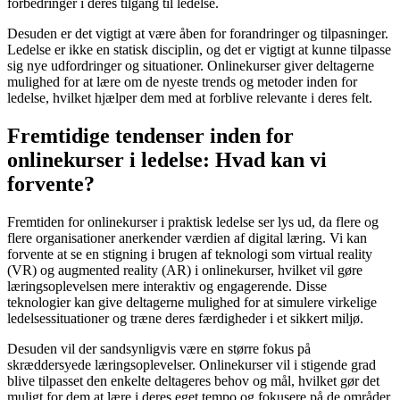
forbedringer i deres tilgang til ledelse.
Desuden er det vigtigt at være åben for forandringer og tilpasninger.
Ledelse er ikke en statisk disciplin, og det er vigtigt at kunne tilpasse
sig nye udfordringer og situationer. Onlinekurser giver deltagerne
mulighed for at lære om de nyeste trends og metoder inden for
ledelse, hvilket hjælper dem med at forblive relevante i deres felt.
Fremtidige tendenser inden for
onlinekurser i ledelse: Hvad kan vi
forvente?
Fremtiden for onlinekurser i praktisk ledelse ser lys ud, da flere og
flere organisationer anerkender værdien af digital læring. Vi kan
forvente at se en stigning i brugen af teknologi som virtual reality
(VR) og augmented reality (AR) i onlinekurser, hvilket vil gøre
læringsoplevelsen mere interaktiv og engagerende. Disse
teknologier kan give deltagerne mulighed for at simulere virkelige
ledelsessituationer og træne deres færdigheder i et sikkert miljø.
Desuden vil der sandsynligvis være en større fokus på
skræddersyede læringsoplevelser. Onlinekurser vil i stigende grad
blive tilpasset den enkelte deltageres behov og mål, hvilket gør det
muligt for dem at lære i deres eget tempo og fokusere på de områder,