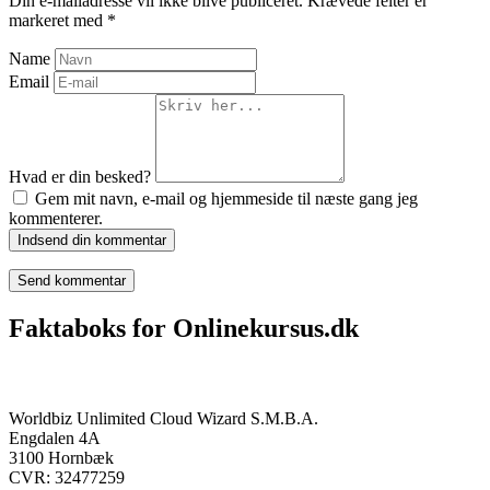
Din e-mailadresse vil ikke blive publiceret.
Krævede felter er
markeret med
*
Name
Email
Hvad er din besked?
Gem mit navn, e-mail og hjemmeside til næste gang jeg
kommenterer.
Indsend din kommentar
Faktaboks for Onlinekursus.dk
Onlinekursus.dk er en del af:
Worldbiz Unlimited Cloud Wizard S.M.B.A.
Engdalen 4A
3100 Hornbæk
CVR: 32477259