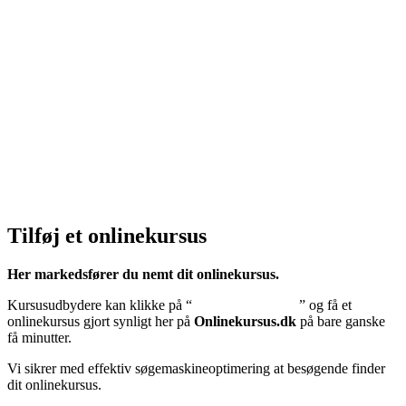
Privatlivspolitik:
Klik her – Privatlivspolitik
Cookiedeklaration:
Klik her – Cookiepolitik (EU)
Tilføj et onlinekursus
Her markedsfører du nemt dit onlinekursus.
Kursusudbydere kan klikke på “
Tilføj onlinekursus
” og få et
onlinekursus gjort synligt her på
Onlinekursus.dk
på bare ganske
få minutter.
Vi sikrer med effektiv søgemaskineoptimering at besøgende finder
dit onlinekursus.