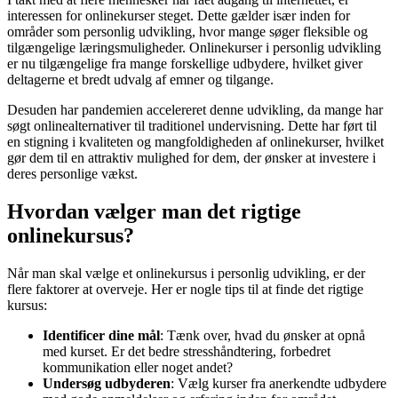
interessen for onlinekurser steget. Dette gælder især inden for
områder som personlig udvikling, hvor mange søger fleksible og
tilgængelige læringsmuligheder. Onlinekurser i personlig udvikling
er nu tilgængelige fra mange forskellige udbydere, hvilket giver
deltagerne et bredt udvalg af emner og tilgange.
Desuden har pandemien accelereret denne udvikling, da mange har
søgt onlinealternativer til traditionel undervisning. Dette har ført til
en stigning i kvaliteten og mangfoldigheden af onlinekurser, hvilket
gør dem til en attraktiv mulighed for dem, der ønsker at investere i
deres personlige vækst.
Hvordan vælger man det rigtige
onlinekursus?
Når man skal vælge et onlinekursus i personlig udvikling, er der
flere faktorer at overveje. Her er nogle tips til at finde det rigtige
kursus:
Identificer dine mål
: Tænk over, hvad du ønsker at opnå
med kurset. Er det bedre stresshåndtering, forbedret
kommunikation eller noget andet?
Undersøg udbyderen
: Vælg kurser fra anerkendte udbydere