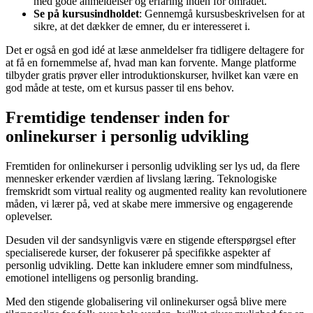
med gode anmeldelser og erfaring inden for området.
Se på kursusindholdet
: Gennemgå kursusbeskrivelsen for at
sikre, at det dækker de emner, du er interesseret i.
Det er også en god idé at læse anmeldelser fra tidligere deltagere for
at få en fornemmelse af, hvad man kan forvente. Mange platforme
tilbyder gratis prøver eller introduktionskurser, hvilket kan være en
god måde at teste, om et kursus passer til ens behov.
Fremtidige tendenser inden for
onlinekurser i personlig udvikling
Fremtiden for onlinekurser i personlig udvikling ser lys ud, da flere
mennesker erkender værdien af livslang læring. Teknologiske
fremskridt som virtual reality og augmented reality kan revolutionere
måden, vi lærer på, ved at skabe mere immersive og engagerende
oplevelser.
Desuden vil der sandsynligvis være en stigende efterspørgsel efter
specialiserede kurser, der fokuserer på specifikke aspekter af
personlig udvikling. Dette kan inkludere emner som mindfulness,
emotionel intelligens og personlig branding.
Med den stigende globalisering vil onlinekurser også blive mere