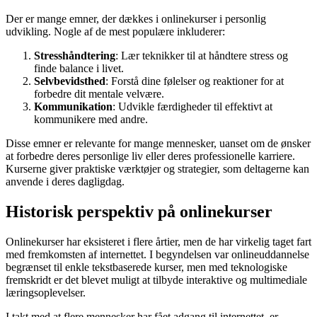
Der er mange emner, der dækkes i onlinekurser i personlig
udvikling. Nogle af de mest populære inkluderer:
Stresshåndtering
: Lær teknikker til at håndtere stress og
finde balance i livet.
Selvbevidsthed
: Forstå dine følelser og reaktioner for at
forbedre dit mentale velvære.
Kommunikation
: Udvikle færdigheder til effektivt at
kommunikere med andre.
Disse emner er relevante for mange mennesker, uanset om de ønsker
at forbedre deres personlige liv eller deres professionelle karriere.
Kurserne giver praktiske værktøjer og strategier, som deltagerne kan
anvende i deres dagligdag.
Historisk perspektiv på onlinekurser
Onlinekurser har eksisteret i flere årtier, men de har virkelig taget fart
med fremkomsten af internettet. I begyndelsen var onlineuddannelse
begrænset til enkle tekstbaserede kurser, men med teknologiske
fremskridt er det blevet muligt at tilbyde interaktive og multimediale
læringsoplevelser.
I takt med at flere mennesker har fået adgang til internettet, er