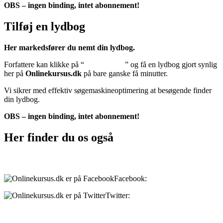
OBS – ingen binding, intet abonnement!
Tilføj en lydbog
Her markedsfører du nemt din lydbog.
Forfattere kan klikke på “
Tilføj lydbog
” og få en lydbog gjort synlig
her på
Onlinekursus.dk
på bare ganske få minutter.
Vi sikrer med effektiv søgemaskineoptimering at besøgende finder
din lydbog.
OBS – ingen binding, intet abonnement!
Her finder du os også
Sociale medier:
Facebook:
onlinekursus.dk
Twitter:
@Onlinekursusdk
Betalingsmuligheder: