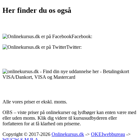
Her finder du os også
Sociale medier:
Facebook:
onlinekursus.dk
Twitter:
@Onlinekursusdk
Betalingsmuligheder:
Priser:
Alle vores priser er ekskl. moms.
OBS – viste priser på onlinekurser og lydbøger kan enten være med
eller uden moms. Klik dig videre til kursusudbyderen eller
forfatteren for at få klarhed om priserne.
Copyright © 2017-2026
Onlinekursus.dk
->
OKEIwebbureau
->
WUCW S.M.B.A.