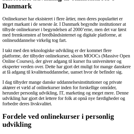
Danmark
Onlinekurser har eksisteret i flere årtier, men deres popularitet er
steget markant i de seneste år. I Danmark begyndte institutioner at
tilbyde onlinekurser i begyndelsen af 2000’erne, men det var først
med fremkomsten af bredbåndsinternet og digitale platforme, at
onlineuddannelse virkelig tog fart.
I takt med den teknologiske udvikling er der kommet flere
platforme, der tilbyder onlinekurser, såsom MOOCs (Massive Open
Online Courses), der giver adgang til kurser fra universiteter og
eksperter verden over. Dette har gjort det muligt for mange danskere
at få adgang til kvalitetsuddannelse, uanset hvor de befinder sig.
I dag tilbyder mange danske uddannelsesinstitutioner og private
aktører et væld af onlinekurser inden for forskellige områder,
herunder personlig udvikling, IT, marketing og meget mere. Denne
udvikling har gjort det lettere for folk at opnå nye færdigheder og
forbedre deres livskvalitet.
Fordele ved onlinekurser i personlig
udvikling