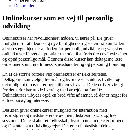
7. december 2024
Del artiklen
Onlinekurser som en vej til personlig
udvikling
Onlinekurser har revolutioneret måden, vi lærer på. De giver
mulighed for at tilegne sig nye færdigheder og viden fra komforten
af vores eget hjem. Især inden for personlig udvikling og vækst er
onlinekurser blevet en populær metode til at forbedre ens livskvalitet
og opnå personlige mål. Gennem disse kurser kan deltagerne lære
om emner som mindfulness, stresshåndtering og personlig branding.
En af de største fordele ved onlinekurser er fleksibiliteten.
Deltagerne kan vælge, hvornår og hvor de vil studere, hvilket gør
det muligt at tilpasse læringen til deres livsstil. Dette er især vigtigt
for dem, der har travle hverdag med arbejde og familie.
Onlinekurser tilbyder også en bred vifte af emner, så der er noget for
enhver smag og interesse.
Desuden giver onlinekurser mulighed for interaktion med
instruktører og medstuderende gennem diskussionsfora og live
sessioner. Dette skaber et fællesskab, hvor man kan dele erfaringer
og få støtte i sin udviklingsrejse. Det er en fantastisk måde at