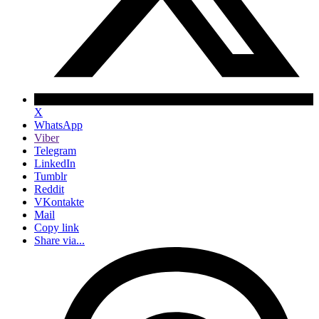
X
WhatsApp
Viber
Telegram
LinkedIn
Tumblr
Reddit
VKontakte
Mail
Copy link
Share via...