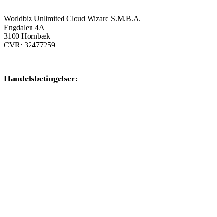
Worldbiz Unlimited Cloud Wizard S.M.B.A.
Engdalen 4A
3100 Hornbæk
CVR: 32477259
Handelsbetingelser:
Klik her – Handelsbetingelser
Privatlivspolitik:
Klik her – Privatlivspolitik
Cookiedeklaration:
Klik her – Cookiepolitik (EU)