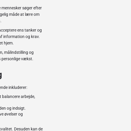
re mennesker søger efter
ængelig måde at lære om
.
 acceptere ens tanker og
af information og krav.
et hjem.
n, målindstilling og
es personlige vækst.
g
ende inkluderer:
at balancere arbejde,
den og indsigt.
ive øvelser og
skvalitet. Desuden kan de