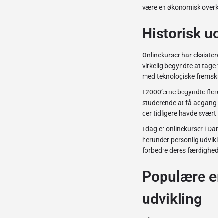
være en økonomisk overk
Historisk u
Onlinekurser har eksistere
virkelig begyndte at tage
med teknologiske fremskr
I 2000’erne begyndte flere
studerende at få adgang 
der tidligere havde svært 
I dag er onlinekurser i D
herunder personlig udvikl
forbedre deres færdighede
Populære em
udvikling