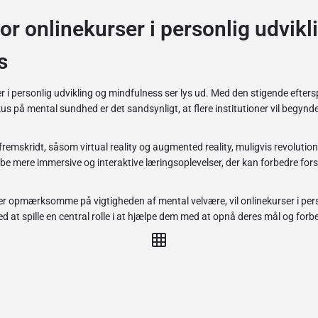
or onlinekurser i personlig udvikl
s
 i personlig udvikling og mindfulness ser lys ud. Med den stigende eftersp
s på mental sundhed er det sandsynligt, at flere institutioner vil begynde
fremskridt, såsom virtual reality og augmented reality, muligvis revolutio
abe mere immersive og interaktive læringsoplevelser, der kan forbedre fo
er opmærksomme på vigtigheden af mental velvære, vil onlinekurser i pers
 at spille en central rolle i at hjælpe dem med at opnå deres mål og forbed