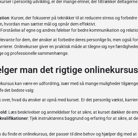
kurser i personlig udvikling, er der mange emner, der tiltrækker deltagern
ation
: Kurser, der fokuserer på teknikker til at reducere stress og forbedr
m, hvordan man sætter mål og opnår dem effektivt.
: Forståelse af egne og andres følelser for bedre kommunikation og relatio
levante for dem, der ønsker at forbedre deres personlige liv, men også for
rrierer. Onlinekurser giver en praktisk måde at tilegne sig nye færdighede
ige og professionelle sammenhænge.
ger man det rigtige onlinekursu
nekursus kan være en udfordring, især med så mange muligheder tilgængelig
fe det bedste valg:
 over, hvad du ønsker at opnå med kurset. Er det personlig vækst, karriere
hold
: Læs beskrivelser og anmeldelser for at sikre, at kurset dækker de emne
kvalifikationer
: Tjek instruktørens baggrund og erfaring for at sikre, at 
n du finde et onlinekursus, der passer til dine behov og hjælper dig med at