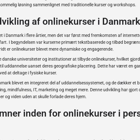
ommelig løsning sammenlignet med traditionelle kurser og workshops.
dvikling af onlinekurser i Danmar
t i Danmark i flere årtier, men det var først med fremkomsten af internette
 fart. I begyndelsen var kurserne primært tekstbaserede og tilbød begræns
idt er onlinekurser blevet mere dynamiske og engagerende.
 danske universiteter og institutioner at tilbyde onlinekurser, hvilket gjord
til uddannelse uanset deres geografiske placering. Dette har været en 
ved at deltage i fysiske kurser.
anmark blevet en integreret del af uddannelsessystemet, og de dækker et 
ing, mindfulness, IT, marketing og meget mere. Denne udvikling har gjort 
r og viden uden at skulle forlade deres hjem.
ner inden for onlinekurser i per