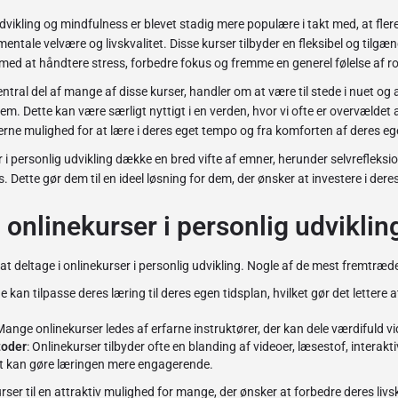
udvikling og mindfulness er blevet stadig mere populære i takt med, at fle
entale velvære og livskvalitet. Disse kurser tilbyder en fleksibel og tilg
 med at håndtere stress, forbedre fokus og fremme en generel følelse af ro
ntral del af mange af disse kurser, handler om at være til stede i nuet og
m. Dette kan være særligt nyttigt i en verden, hvor vi ofte er overvældet 
erne mulighed for at lære i deres eget tempo og fra komforten af deres eg
i personlig udvikling dække en bred vifte af emner, herunder selvrefleksio
. Dette gør dem til en ideel løsning for dem, der ønsker at investere i der
 onlinekurser i personlig udviklin
at deltage i onlinekurser i personlig udvikling. Nogle af de mest fremtræd
e kan tilpasse deres læring til deres egen tidsplan, hvilket gør det lettere 
Mange onlinekurser ledes af erfarne instruktører, der kan dele værdifuld vi
toder
: Onlinekurser tilbyder ofte en blanding af videoer, læsestof, interakt
et kan gøre læringen mere engagerende.
rser til en attraktiv mulighed for mange, der ønsker at forbedre deres liv