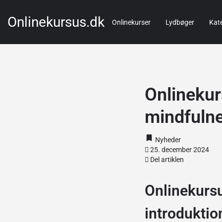
Onlinekursus.dk
Onlinekurser
Lydbøger
Kate
Onlinekur
mindfuln
Nyheder
25. december 2024
Del artiklen
Onlinekursu
introduktio