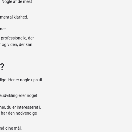
e. Nogle af de mest
e mental klarhed.
ner.
 professionelle, der
r og viden, der kan
s?
e. Her er nogle tips til
udvikling eller noget
r, du er interesseret i.
de har den nødvendige
 nå dine mål.