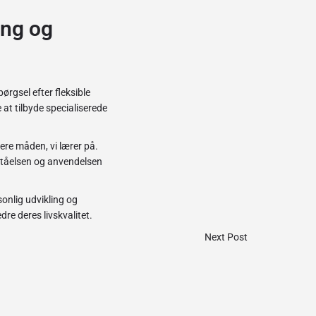
ing og
ørgsel efter fleksible
 at tilbyde specialiserede
nere måden, vi lærer på.
rståelsen og anvendelsen
onlig udvikling og
re deres livskvalitet.
Next Post