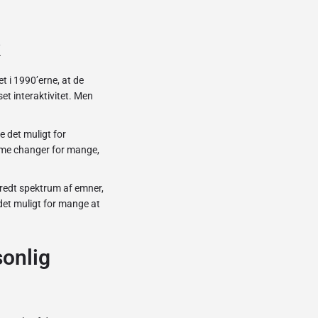
k
t i 1990’erne, at de
et interaktivitet. Men
e det muligt for
game changer for mange,
bredt spektrum af emner,
det muligt for mange at
sonlig