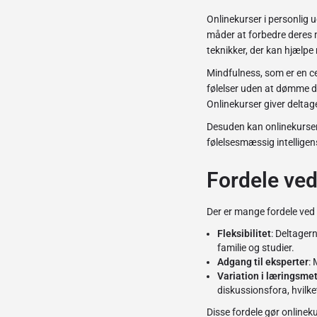
Onlinekurser i personlig 
måder at forbedre deres m
teknikker, der kan hjælpe
Mindfulness, som er en ce
følelser uden at dømme de
Onlinekurser giver deltag
Desuden kan onlinekurser 
følelsesmæssig intelligens
Fordele ved
Der er mange fordele ved 
Fleksibilitet
: Deltagern
familie og studier.
Adgang til eksperter
: 
Variation i læringsme
diskussionsfora, hvilk
Disse fordele gør onlineku