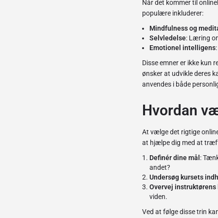
Når det kommer til online
populære inkluderer:
Mindfulness og medit
Selvledelse
: Læring o
Emotionel intelligens
Disse emner er ikke kun re
ønsker at udvikle deres ka
anvendes i både personl
Hvordan væl
At vælge det rigtige onli
at hjælpe dig med at træf
Definér dine mål
: Tænk
andet?
Undersøg kursets ind
Overvej instruktørens 
viden.
Ved at følge disse trin ka