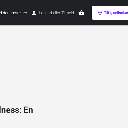
Log ind
eller
Tilmeld
Tilføj onlineku
lness: En